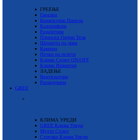
ГРЕЕЊЕ
Греалки
Конвектори Панели
Калорифери
Радијатори
Плински Грејни Тела
Шпорети на дрва
Камини
Печки на пелети
Клими Сплит ON/OFF
Клими Инвертер
ЛАДЕЊЕ
Вентилатори
Разладувачи
GREE
КЛИМА УРЕДИ
GREE Клима Уреди
Мулти Сплит
Стоечки Клима Уреди