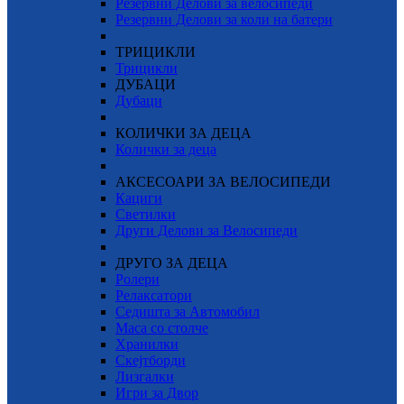
Резервни Делови за велосипеди
Резервни Делови за коли на батери
ТРИЦИКЛИ
Трицикли
ДУБАЦИ
Дубаци
КОЛИЧКИ ЗА ДЕЦА
Колички за деца
АКСЕСОАРИ ЗА ВЕЛОСИПЕДИ
Кациги
Светилки
Други Делови за Велосипеди
ДРУГО ЗА ДЕЦА
Ролери
Релаксатори
Седишта за Автомобил
Маса со столче
Хранилки
Скејтборди
Лизгалки
Игри за Двор