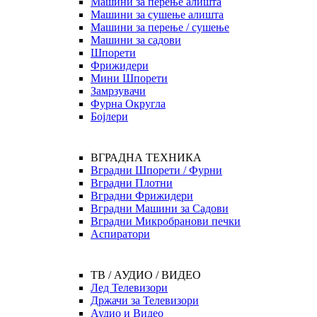
Машини за перење алишта
Машини за сушење алишта
Машини за перење / сушење
Машини за садови
Шпорети
Фрижидери
Мини Шпорети
Замрзувачи
Фурна Округла
Бојлери
ВГРАДНА ТЕХНИКА
Вградни Шпорети / Фурни
Вградни Плотни
Вградни Фрижидери
Вградни Машини за Садови
Вградни Микробранови печки
Аспиратори
ТВ / АУДИО / ВИДЕО
Лед Телевизори
Држачи за Телевизори
Аудио и Видео