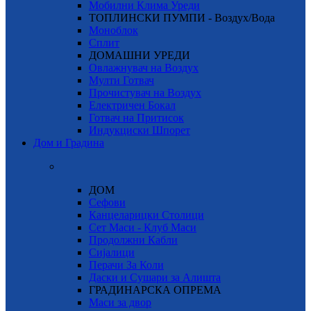
Мобилни Клима Уреди
ТОПЛИНСКИ ПУМПИ - Воздух/Вода
Моноблок
Сплит
ДОМАШНИ УРЕДИ
Овлажнувач на Воздух
Мулти Готвач
Прочистувач на Воздух
Електричен Бокал
Готвач на Притисок
Индукциски Шпорет
Дом и Градина
ДОМ
Сефови
Канцеларицки Столици
Сет Маси - Клуб Маси
Продолжни Кабли
Сијалици
Перачи За Коли
Даски и Сушари за Алишта
ГРАДИНАРСКА ОПРЕМА
Маси за двор