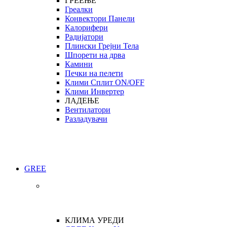
ГРЕЕЊЕ
Греалки
Конвектори Панели
Калорифери
Радијатори
Плински Грејни Тела
Шпорети на дрва
Камини
Печки на пелети
Клими Сплит ON/OFF
Клими Инвертер
ЛАДЕЊЕ
Вентилатори
Разладувачи
GREE
КЛИМА УРЕДИ