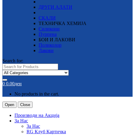
ДРУГИ АЛАТИ
СКАЛИ
ТЕХНИЧКА ХЕМИЈА
Силикони
Пурпена
БОИ И ЛАКОВИ
Поликолор
Лакови
Search for:
0
0.00
ден
No products in the cart.
Open
Close
Производи на Акција
За Нас
За Нас
RG Клуб Картичка