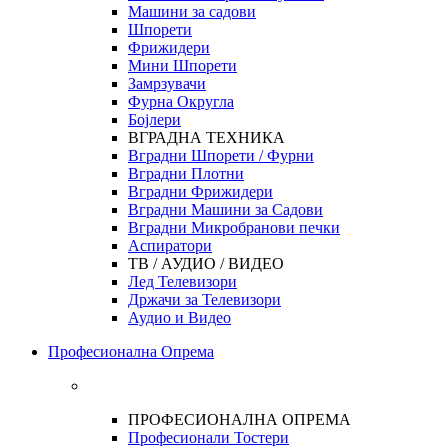
Машини за садови
Шпорети
Фрижидери
Мини Шпорети
Замрзувачи
Фурна Округла
Бојлери
ВГРАДНА ТЕХНИКА
Вградни Шпорети / Фурни
Вградни Плотни
Вградни Фрижидери
Вградни Машини за Садови
Вградни Микробранови печки
Аспиратори
ТВ / АУДИО / ВИДЕО
Лед Телевизори
Држачи за Телевизори
Аудио и Видео
Професионална Опрема
ПРОФЕСИОНАЛНА ОПРЕМА
Професионали Тостери