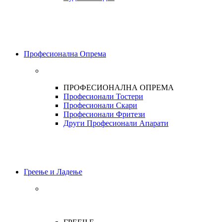
Професионална Опрема
ПРОФЕСИОНАЛНА ОПРЕМА
Професионали Тостери
Професионали Скари
Професионали Фритези
Други Професионали Апарати
Греење и Ладење