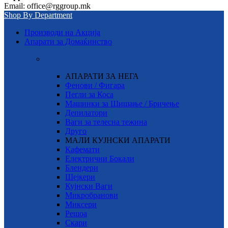
Email: office@rggroup.mk
Shop By Department
Производи на Акција
Апарати за Домаќинство
АПАРАТИ ЗА НЕГА
Фенови / Фигара
Пегли за Коса
Машинки за Шишање / Бричење
Депилатори
Ваги за телесна тежина
Друго
МАЛИ КУЈНСКИ АПАРАТИ
Кафемати
Електрични Бокали
Блендери
Шејкери
Кујнски Ваги
Микробранови
Миксери
Решоа
Скари