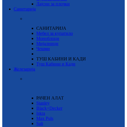
Лајсни за плочки
Санитарија
САНИТАРИЈА
Мебел за купатило
Моноблоци
Мијалници
Чешми
ТУШ КАБИНИ И КАДИ
Туш Кабини и Кади
Железарија
РАЧЕН АЛАТ
Stanley
Black+Decker
Iskra
Max Puls
Sali