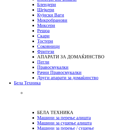
Блендери
Шејкери
Кујнски Ваги
Микробранови
Миксери
Решоа
Скари
Тостери
Соковници
Фритези
АПАРАТИ ЗА ДОМАЌИНСТВО
Пегли
Правосмукалки
Рачни Правосмукалки
Други апарати за домаќинство
Бела Техника
БЕЛА ТЕХНИКА
Машини за перење алишта
Машини за сушење алишта
Машини за перење / сушење