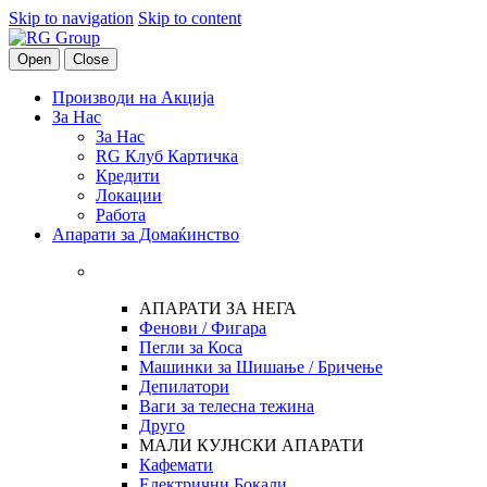
Skip to navigation
Skip to content
Open
Close
Производи на Акција
За Нас
За Нас
RG Клуб Картичка
Кредити
Локации
Работа
Апарати за Домаќинство
АПАРАТИ ЗА НЕГА
Фенови / Фигара
Пегли за Коса
Машинки за Шишање / Бричење
Депилатори
Ваги за телесна тежина
Друго
МАЛИ КУЈНСКИ АПАРАТИ
Кафемати
Електрични Бокали