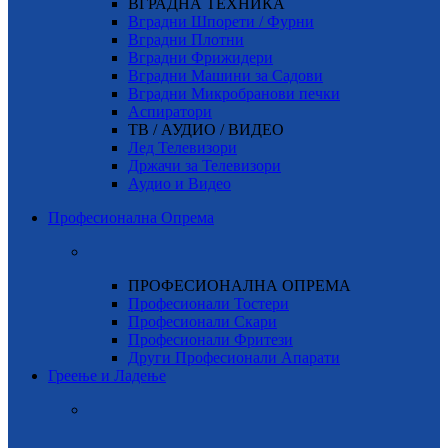
ВГРАДНА ТЕХНИКА
Вградни Шпорети / Фурни
Вградни Плотни
Вградни Фрижидери
Вградни Машини за Садови
Вградни Микробранови печки
Аспиратори
ТВ / АУДИО / ВИДЕО
Лед Телевизори
Држачи за Телевизори
Аудио и Видео
Професионална Опрема
ПРОФЕСИОНАЛНА ОПРЕМА
Професионали Тостери
Професионали Скари
Професионали Фритези
Други Професионали Апарати
Греење и Ладење