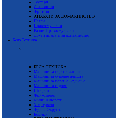
Тостери
Соковници
Фритези
АПАРАТИ ЗА ДОМАЌИНСТВО
Пегли
Правосмукалки
Рачни Правосмукалки
Други апарати за домаќинство
Бела Техника
БЕЛА ТЕХНИКА
Машини за перење алишта
Машини за сушење алишта
Машини за перење / сушење
Машини за садови
Шпорети
Фрижидери
Мини Шпорети
Замрзувачи
Фурна Округла
Бојлери