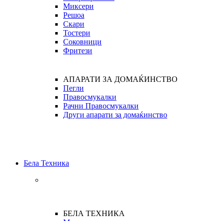
Миксери
Решоа
Скари
Тостери
Соковници
Фритези
АПАРАТИ ЗА ДОМАЌИНСТВО
Пегли
Правосмукалки
Рачни Правосмукалки
Други апарати за домаќинство
Бела Техника
БЕЛА ТЕХНИКА