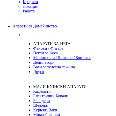
Кредити
Локации
Работа
Апарати за Домаќинство
АПАРАТИ ЗА НЕГА
Фенови / Фигара
Пегли за Коса
Машинки за Шишање / Бричење
Депилатори
Ваги за телесна тежина
Друго
МАЛИ КУЈНСКИ АПАРАТИ
Кафемати
Електрични Бокали
Блендери
Шејкери
Кујнски Ваги
Микробранови