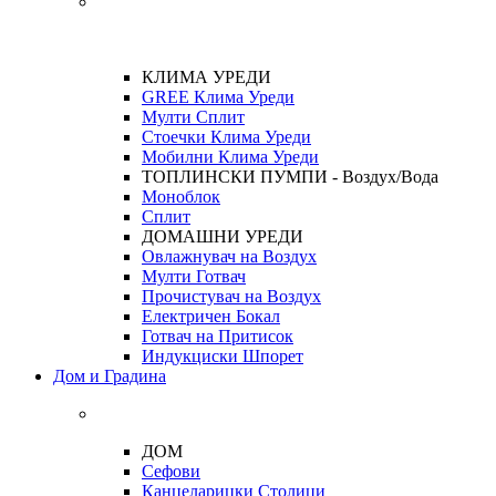
КЛИМА УРЕДИ
GREE Клима Уреди
Мулти Сплит
Стоечки Клима Уреди
Мобилни Клима Уреди
ТОПЛИНСКИ ПУМПИ - Воздух/Вода
Моноблок
Сплит
ДОМАШНИ УРЕДИ
Овлажнувач на Воздух
Мулти Готвач
Прочистувач на Воздух
Електричен Бокал
Готвач на Притисок
Индукциски Шпорет
Дом и Градина
ДОМ
Сефови
Канцеларицки Столици