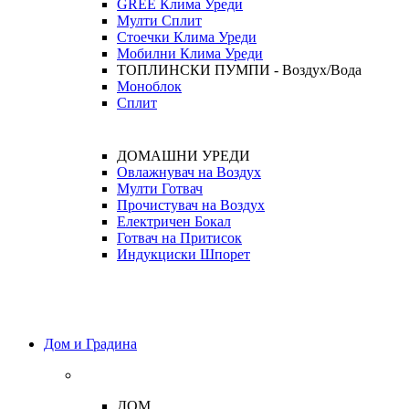
GREE Клима Уреди
Мулти Сплит
Стоечки Клима Уреди
Мобилни Клима Уреди
ТОПЛИНСКИ ПУМПИ - Воздух/Вода
Моноблок
Сплит
ДОМАШНИ УРЕДИ
Овлажнувач на Воздух
Мулти Готвач
Прочистувач на Воздух
Електричен Бокал
Готвач на Притисок
Индукциски Шпорет
Дом и Градина
ДОМ