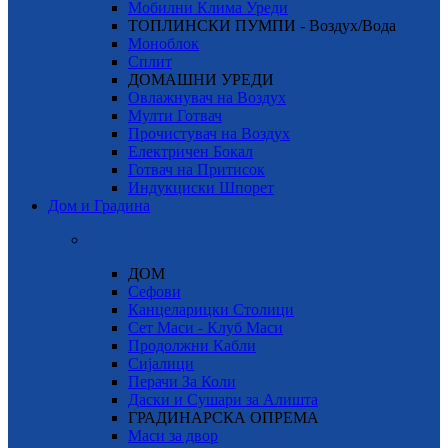
Мобилни Клима Уреди
ТОПЛИНСКИ ПУМПИ - Воздух/Вода
Моноблок
Сплит
ДОМАШНИ УРЕДИ
Овлажнувач на Воздух
Мулти Готвач
Прочистувач на Воздух
Електричен Бокал
Готвач на Притисок
Индукциски Шпорет
Дом и Градина
ДОМ
Сефови
Канцеларицки Столици
Сет Маси - Клуб Маси
Продолжни Кабли
Сијалици
Перачи За Коли
Даски и Сушари за Алишта
ГРАДИНАРСКА ОПРЕМА
Маси за двор