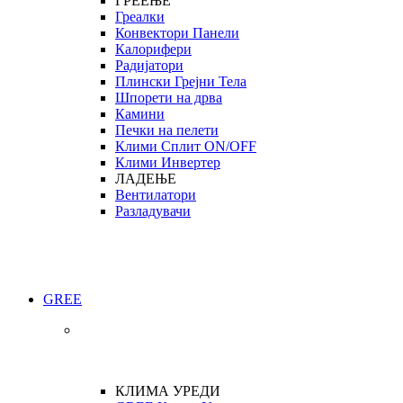
ГРЕЕЊЕ
Греалки
Конвектори Панели
Калорифери
Радијатори
Плински Грејни Тела
Шпорети на дрва
Камини
Печки на пелети
Клими Сплит ON/OFF
Клими Инвертер
ЛАДЕЊЕ
Вентилатори
Разладувачи
GREE
КЛИМА УРЕДИ