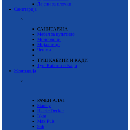
Лајсни за плочки
Санитарија
САНИТАРИЈА
Мебел за купатило
Моноблоци
Мијалници
Чешми
ТУШ КАБИНИ И КАДИ
Туш Кабини и Кади
Железарија
РАЧЕН АЛАТ
Stanley
Black+Decker
Iskra
Max Puls
Sali