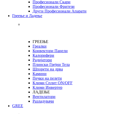
Професионали Скари
Професионали Фритези
Други Професионали Апарати
Греење и Ладење
ГРЕЕЊЕ
Греалки
Конвектори Панели
Калорифери
Радијатори
Плински Грејни Тела
Шпорети на дрва
Камини
Печки на пелети
Клими Сплит ON/OFF
Клими Инвертер
ЛАДЕЊЕ
Вентилатори
Разладувачи
GREE