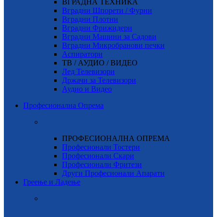
ВГРАДНА ТЕХНИКА
Вградни Шпорети / Фурни
Вградни Плотни
Вградни Фрижидери
Вградни Машини за Садови
Вградни Микробранови печки
Аспиратори
ТВ / АУДИО / ВИДЕО
Лед Телевизори
Држачи за Телевизори
Аудио и Видео
Професионална Опрема
ПРОФЕСИОНАЛНА ОПРЕМА
Професионали Тостери
Професионали Скари
Професионали Фритези
Други Професионали Апарати
Греење и Ладење