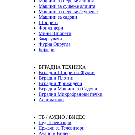
Машини за перење алишта
Машини за сушење алишта
Машини за перење / сушење
Машини за садови
Шпорети
Фрижидери
Мини Шпорети
Замрзувачи
Фурна Округла
Бојлери
ВГРАДНА ТЕХНИКА
Вградни Шпорети / Фурни
Вградни Плотни
Вградни Фрижидери
Вградни Машини за Садови
Вградни Микробранови печки
Аспиратори
ТВ / АУДИО / ВИДЕО
Лед Телевизори
Држачи за Телевизори
Аудио и Видео