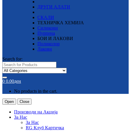
ДРУГИ АЛАТИ
СКАЛИ
ТЕХНИЧКА ХЕМИЈА
Силикони
Пурпена
БОИ И ЛАКОВИ
Поликолор
Лакови
Search for:
0
0.00
ден
No products in the cart.
Open
Close
Производи на Акција
За Нас
За Нас
RG Клуб Картичка