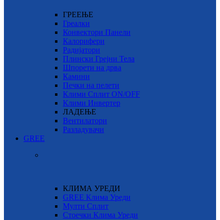
ГРЕЕЊЕ
Греалки
Конвектори Панели
Калорифери
Радијатори
Плински Грејни Тела
Шпорети на дрва
Камини
Печки на пелети
Клими Сплит ON/OFF
Клими Инвертер
ЛАДЕЊЕ
Вентилатори
Разладувачи
GREE
КЛИМА УРЕДИ
GREE Клима Уреди
Мулти Сплит
Стоечки Клима Уреди