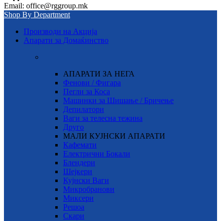
Email: office@rggroup.mk
Shop By Department
Производи на Акција
Апарати за Домаќинство
АПАРАТИ ЗА НЕГА
Фенови / Фигара
Пегли за Коса
Машинки за Шишање / Бричење
Депилатори
Ваги за телесна тежина
Друго
МАЛИ КУЈНСКИ АПАРАТИ
Кафемати
Електрични Бокали
Блендери
Шејкери
Кујнски Ваги
Микробранови
Миксери
Решоа
Скари