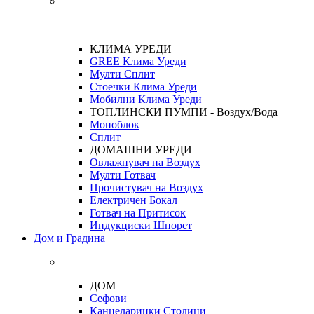
КЛИМА УРЕДИ
GREE Клима Уреди
Мулти Сплит
Стоечки Клима Уреди
Мобилни Клима Уреди
ТОПЛИНСКИ ПУМПИ - Воздух/Вода
Моноблок
Сплит
ДОМАШНИ УРЕДИ
Овлажнувач на Воздух
Мулти Готвач
Прочистувач на Воздух
Електричен Бокал
Готвач на Притисок
Индукциски Шпорет
Дом и Градина
ДОМ
Сефови
Канцеларицки Столици