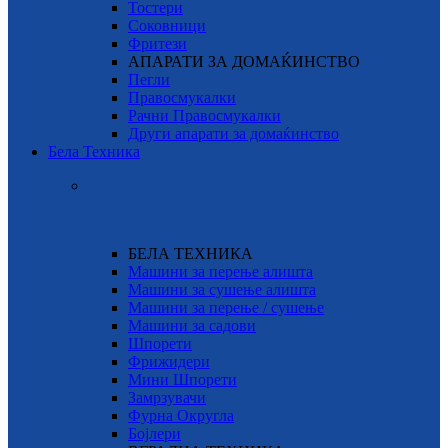
Тостери
Соковници
Фритези
АПАРАТИ ЗА ДОМАЌИНСТВО
Пегли
Правосмукалки
Рачни Правосмукалки
Други апарати за домаќинство
Бела Техника
БЕЛА ТЕХНИКА
Машини за перење алишта
Машини за сушење алишта
Машини за перење / сушење
Машини за садови
Шпорети
Фрижидери
Мини Шпорети
Замрзувачи
Фурна Округла
Бојлери