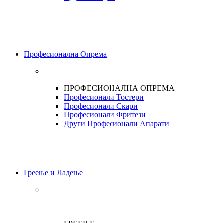
Професионална Опрема
ПРОФЕСИОНАЛНА ОПРЕМА
Професионали Тостери
Професионали Скари
Професионали Фритези
Други Професионали Апарати
Греење и Ладење