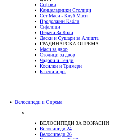
Сефови
Канцеларицки Столици
Сет Маси - Клуб Маси
Продолжни Кабли
Сијалици
Перачи За Коли
Даски и Сушари за Алишта
ГРАДИНАРСКА ОПРЕМА
Маси за двор
Столици за двор
Чадори и Тенди
Косилки и Тримери
Базени и др.
Велосипеди и Опрема
ВЕЛОСИПЕДИ ЗА ВОЗРАСНИ
Велосипеди 24
Велосипеди 26