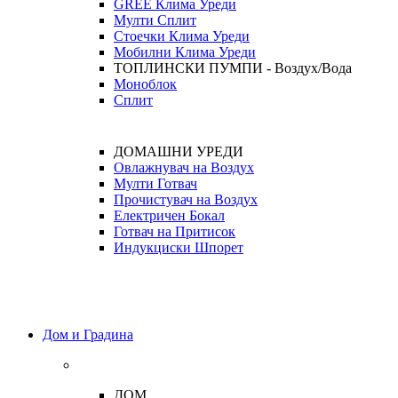
GREE Клима Уреди
Мулти Сплит
Стоечки Клима Уреди
Мобилни Клима Уреди
ТОПЛИНСКИ ПУМПИ - Воздух/Вода
Моноблок
Сплит
ДОМАШНИ УРЕДИ
Овлажнувач на Воздух
Мулти Готвач
Прочистувач на Воздух
Електричен Бокал
Готвач на Притисок
Индукциски Шпорет
Дом и Градина
ДОМ