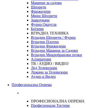
Машини за садови
Шпорети
Фрижидери
Мини Шпорети
Замрзувачи
Фурна Округла
Бојлери
ВГРАДНА ТЕХНИКА
Вградни Шпорети / Фурни
Вградни Плотни
Вградни Фрижидери
Вградни Машини за Садови
Вградни Микробранови печки
Аспиратори
ТВ / АУДИО / ВИДЕО
Лед Телевизори
Држачи за Телевизори
Аудио и Видео
Професионална Опрема
ПРОФЕСИОНАЛНА ОПРЕМА
Професионали Тостери