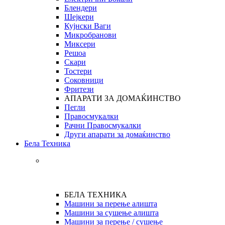
Блендери
Шејкери
Кујнски Ваги
Микробранови
Миксери
Решоа
Скари
Тостери
Соковници
Фритези
АПАРАТИ ЗА ДОМАЌИНСТВО
Пегли
Правосмукалки
Рачни Правосмукалки
Други апарати за домаќинство
Бела Техника
БЕЛА ТЕХНИКА
Машини за перење алишта
Машини за сушење алишта
Машини за перење / сушење