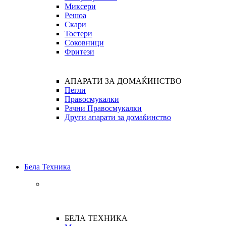
Миксери
Решоа
Скари
Тостери
Соковници
Фритези
АПАРАТИ ЗА ДОМАЌИНСТВО
Пегли
Правосмукалки
Рачни Правосмукалки
Други апарати за домаќинство
Бела Техника
БЕЛА ТЕХНИКА