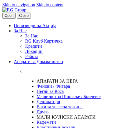
Skip to navigation
Skip to content
Open
Close
Производи на Акција
За Нас
За Нас
RG Клуб Картичка
Кредити
Локации
Работа
Апарати за Домаќинство
АПАРАТИ ЗА НЕГА
Фенови / Фигара
Пегли за Коса
Машинки за Шишање / Бричење
Депилатори
Ваги за телесна тежина
Друго
МАЛИ КУЈНСКИ АПАРАТИ
Кафемати
Електрични Бокали