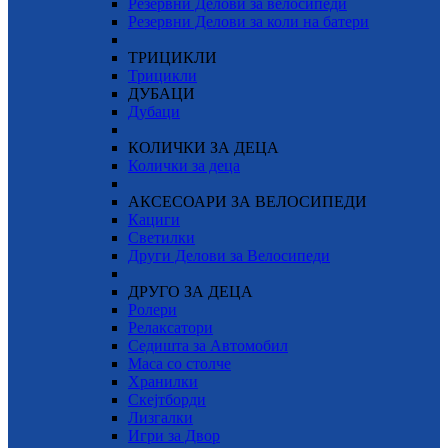
Резервни Делови за велосипеди
Резервни Делови за коли на батери
ТРИЦИКЛИ
Трицикли
ДУБАЦИ
Дубаци
КОЛИЧКИ ЗА ДЕЦА
Колички за деца
АКСЕСОАРИ ЗА ВЕЛОСИПЕДИ
Кациги
Светилки
Други Делови за Велосипеди
ДРУГО ЗА ДЕЦА
Ролери
Релаксатори
Седишта за Автомобил
Маса со столче
Хранилки
Скејтборди
Лизгалки
Игри за Двор