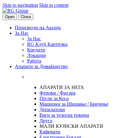
Skip to navigation
Skip to content
Open
Close
Производи на Акција
За Нас
За Нас
RG Клуб Картичка
Кредити
Локации
Работа
Апарати за Домаќинство
АПАРАТИ ЗА НЕГА
Фенови / Фигара
Пегли за Коса
Машинки за Шишање / Бричење
Депилатори
Ваги за телесна тежина
Друго
МАЛИ КУЈНСКИ АПАРАТИ
Кафемати
Електрични Бокали