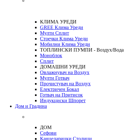
КЛИМА УРЕДИ
GREE Клима Уреди
Мулти Сплит
Стоечки Клима Уреди
Мобилни Клима Уреди
ТОПЛИНСКИ ПУМПИ - Воздух/Вода
Моноблок
Сплит
ДОМАШНИ УРЕДИ
Овлажнувач на Воздух
Мулти Готвач
Прочистувач на Воздух
Електричен Бокал
Готвач на Притисок
Индукциски Шпорет
Дом и Градина
ДОМ
Сефови
Канцеларицки Столици