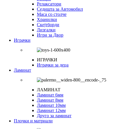
Релаксатори
Седишта за Автомобил
Маса со столче
Хранилки
Скејтборди
Лизгалки
Игри за Двор
Играчки
ИГРАЧКИ
Играчки за деца
Ламинат
ЛАМИНАТ
Ламинат 6мм
Ламинат 8мм
Ламинат 10мм
Ламинат 12мм
Друго за ламинат
Плочки и матриали