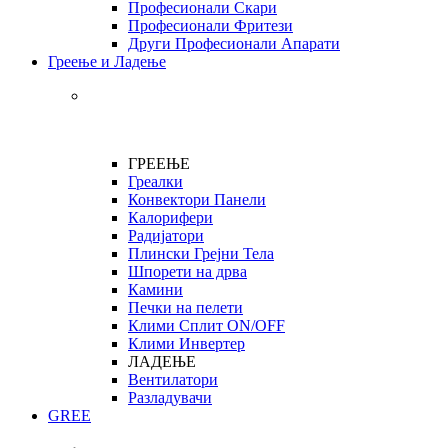
Професионали Скари
Професионали Фритези
Други Професионали Апарати
Греење и Ладење
ГРЕЕЊЕ
Греалки
Конвектори Панели
Калорифери
Радијатори
Плински Грејни Тела
Шпорети на дрва
Камини
Печки на пелети
Клими Сплит ON/OFF
Клими Инвертер
ЛАДЕЊЕ
Вентилатори
Разладувачи
GREE