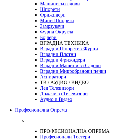
Машини за садови
Шпорети
Фрижидери
Мини Шпорети
Замрзувачи
Фурна Округла
Бојлери
ВГРАДНА ТЕХНИКА
Вградни Шпорети / Фурни
Вградни Плотни
Вградни Фрижидери
Вградни Машини за Садови
Вградни Микробранови печки
Аспиратори
ТВ / АУДИО / ВИДЕО
Лед Телевизори
Држачи за Телевизори
Аудио и Видео
Професионална Опрема
ПРОФЕСИОНАЛНА ОПРЕМА
Професионали Тостери