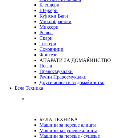
Блендери
Шејкери
Кујнски Ваги
Микробранови
Миксери
Решоа
Скари
Тостери
Соковници
Фритези
АПАРАТИ ЗА ДОМАЌИНСТВО
Пегли
Правосмукалки
Рачни Правосмукалки
Други апарати за домаќинство
Бела Техника
БЕЛА ТЕХНИКА
Машини за перење алишта
Машини за сушење алишта
Машини за перење / сушење