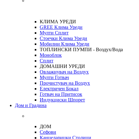
КЛИМА УРЕДИ
GREE Клима Уреди
Мулти Сплит
Стоечки Клима Уреди
Мобилни Клима Уреди
ТОПЛИНСКИ ПУМПИ - Воздух/Вода
Моноблок
Сплит
ДОМАШНИ УРЕДИ
Овлажнувач на Воздух
Мулти Готвач
Прочистувач на Воздух
Електричен Бокал
Готвач на Притисок
Индукциски Шпорет
Дом и Градина
ДОМ
Сефови
Канцеларицки Столици