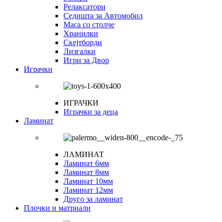
Релаксатори
Седишта за Автомобил
Маса со столче
Хранилки
Скејтборди
Лизгалки
Игри за Двор
Играчки
ИГРАЧКИ
Играчки за деца
Ламинат
ЛАМИНАТ
Ламинат 6мм
Ламинат 8мм
Ламинат 10мм
Ламинат 12мм
Друго за ламинат
Плочки и матриали