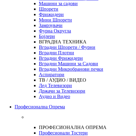
Машини за садови
Шпорети
Фрижидери
Мини Шпорети
Замрзувачи
Фурна Округла
Бојлери
ВГРАДНА ТЕХНИКА
Вградни Шпорети / Фурни
Вградни Плотни
Вградни Фрижидери
Вградни Машини за Садови
Вградни Микробранови печки
Аспиратори
ТВ / АУДИО / ВИДЕО
Лед Телевизори
Држачи за Телевизори
Аудио и Видео
Професионална Опрема
ПРОФЕСИОНАЛНА ОПРЕМА
Професионали Тостери