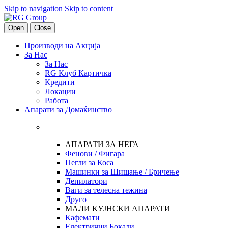
Skip to navigation
Skip to content
Open
Close
Производи на Акција
За Нас
За Нас
RG Клуб Картичка
Кредити
Локации
Работа
Апарати за Домаќинство
АПАРАТИ ЗА НЕГА
Фенови / Фигара
Пегли за Коса
Машинки за Шишање / Бричење
Депилатори
Ваги за телесна тежина
Друго
МАЛИ КУЈНСКИ АПАРАТИ
Кафемати
Електрични Бокали