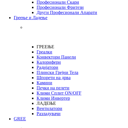
Професионали Скари
Професионали Фритези
Други Професионали Апарати
Греење и Ладење
ГРЕЕЊЕ
Греалки
Конвектори Панели
Калорифери
Радијатори
Плински Грејни Тела
Шпорети на дрва
Камини
Печки на пелети
Клими Сплит ON/OFF
Клими Инвертер
ЛАДЕЊЕ
Вентилатори
Разладувачи
GREE