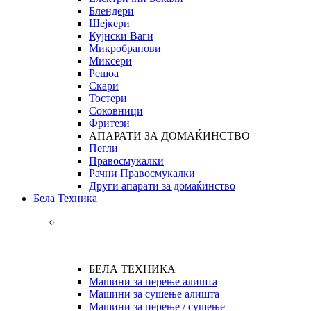
Блендери
Шејкери
Кујнски Ваги
Микробранови
Миксери
Решоа
Скари
Тостери
Соковници
Фритези
АПАРАТИ ЗА ДОМАЌИНСТВО
Пегли
Правосмукалки
Рачни Правосмукалки
Други апарати за домаќинство
Бела Техника
БЕЛА ТЕХНИКА
Машини за перење алишта
Машини за сушење алишта
Машини за перење / сушење