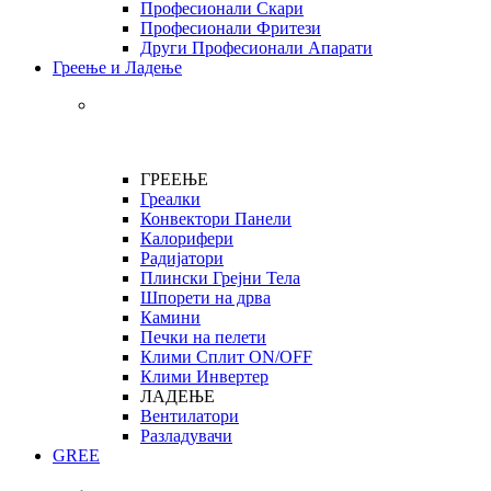
Професионали Скари
Професионали Фритези
Други Професионали Апарати
Греење и Ладење
ГРЕЕЊЕ
Греалки
Конвектори Панели
Калорифери
Радијатори
Плински Грејни Тела
Шпорети на дрва
Камини
Печки на пелети
Клими Сплит ON/OFF
Клими Инвертер
ЛАДЕЊЕ
Вентилатори
Разладувачи
GREE