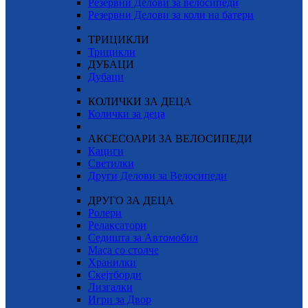
Резервни Делови за велосипеди
Резервни Делови за коли на батери
ТРИЦИКЛИ
Трицикли
ДУБАЦИ
Дубаци
КОЛИЧКИ ЗА ДЕЦА
Колички за деца
АКСЕСОАРИ ЗА ВЕЛОСИПЕДИ
Кациги
Светилки
Други Делови за Велосипеди
ДРУГО ЗА ДЕЦА
Ролери
Релаксатори
Седишта за Автомобил
Маса со столче
Хранилки
Скејтборди
Лизгалки
Игри за Двор