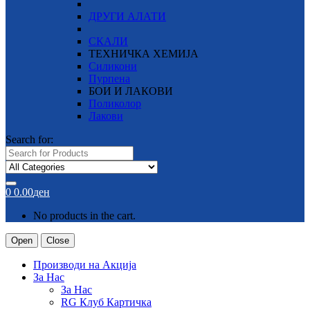
ДРУГИ АЛАТИ
СКАЛИ
ТЕХНИЧКА ХЕМИЈА
Силикони
Пурпена
БОИ И ЛАКОВИ
Поликолор
Лакови
Search for:
0
0.00
ден
No products in the cart.
Open
Close
Производи на Акција
За Нас
За Нас
RG Клуб Картичка