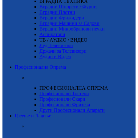
ВГРАДНА ТЕХНИКА
Вградни Шпорети / Фурни
Вградни Плотни
Вградни Фрижидери
Вградни Машини за Садови
Вградни Микробранови печки
Аспиратори
ТВ / АУДИО / ВИДЕО
Лед Телевизори
Држачи за Телевизори
Аудио и Видео
Професионална Опрема
ПРОФЕСИОНАЛНА ОПРЕМА
Професионали Тостери
Професионали Скари
Професионали Фритези
Други Професионали Апарати
Греење и Ладење