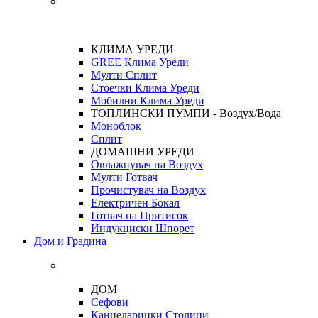
КЛИМА УРЕДИ
GREE Клима Уреди
Мулти Сплит
Стоечки Клима Уреди
Мобилни Клима Уреди
ТОПЛИНСКИ ПУМПИ - Воздух/Вода
Моноблок
Сплит
ДОМАШНИ УРЕДИ
Овлажнувач на Воздух
Мулти Готвач
Прочистувач на Воздух
Електричен Бокал
Готвач на Притисок
Индукциски Шпорет
Дом и Градина
ДОМ
Сефови
Канцеларицки Столици