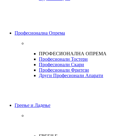
Професионална Опрема
ПРОФЕСИОНАЛНА ОПРЕМА
Професионали Тостери
Професионали Скари
Професионали Фритези
Други Професионали Апарати
Греење и Ладење