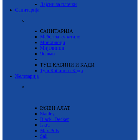
Лајсни за плочки
Санитарија
САНИТАРИЈА
Мебел за купатило
Моноблоци
Мијалници
Чешми
ТУШ КАБИНИ И КАДИ
Туш Кабини и Кади
Железарија
РАЧЕН АЛАТ
Stanley
Black+Decker
Iskra
Max Puls
Sali