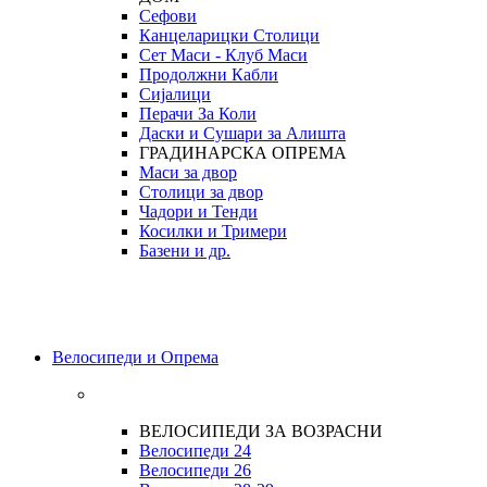
Сефови
Канцеларицки Столици
Сет Маси - Клуб Маси
Продолжни Кабли
Сијалици
Перачи За Коли
Даски и Сушари за Алишта
ГРАДИНАРСКА ОПРЕМА
Маси за двор
Столици за двор
Чадори и Тенди
Косилки и Тримери
Базени и др.
Велосипеди и Опрема
ВЕЛОСИПЕДИ ЗА ВОЗРАСНИ
Велосипеди 24
Велосипеди 26