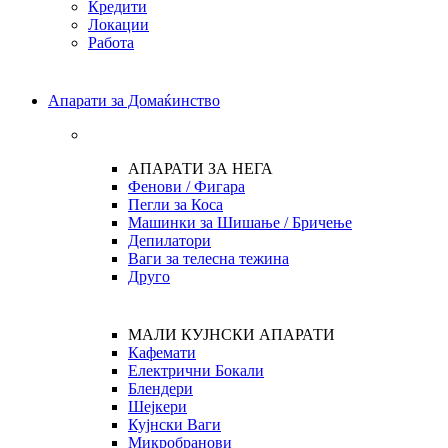
Кредити
Локации
Работа
Апарати за Домаќинство
АПАРАТИ ЗА НЕГА
Фенови / Фигара
Пегли за Коса
Машинки за Шишање / Бричење
Депилатори
Ваги за телесна тежина
Друго
МАЛИ КУЈНСКИ АПАРАТИ
Кафемати
Електрични Бокали
Блендери
Шејкери
Кујнски Ваги
Микробранови