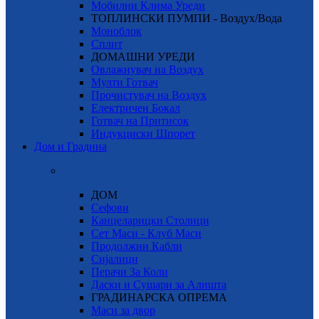
Мобилни Клима Уреди
ТОПЛИНСКИ ПУМПИ - Воздух/Вода
Моноблок
Сплит
ДОМАШНИ УРЕДИ
Овлажнувач на Воздух
Мулти Готвач
Прочистувач на Воздух
Електричен Бокал
Готвач на Притисок
Индукциски Шпорет
Дом и Градина
ДОМ
Сефови
Канцеларицки Столици
Сет Маси - Клуб Маси
Продолжни Кабли
Сијалици
Перачи За Коли
Даски и Сушари за Алишта
ГРАДИНАРСКА ОПРЕМА
Маси за двор