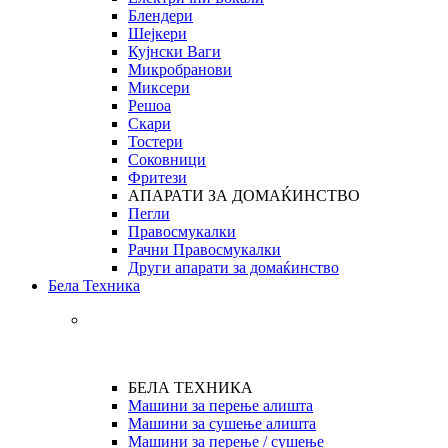
Блендери
Шејкери
Кујнски Ваги
Микробранови
Миксери
Решоа
Скари
Тостери
Соковници
Фритези
АПАРАТИ ЗА ДОМАЌИНСТВО
Пегли
Правосмукалки
Рачни Правосмукалки
Други апарати за домаќинство
Бела Техника
БЕЛА ТЕХНИКА
Машини за перење алишта
Машини за сушење алишта
Машини за перење / сушење