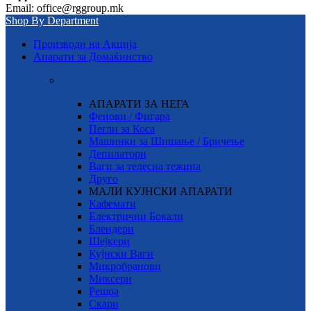
Email: office@rggroup.mk
Shop By Department
Производи на Акција
Апарати за Домаќинство
АПАРАТИ ЗА НЕГА
Фенови / Фигара
Пегли за Коса
Машинки за Шишање / Бричење
Депилатори
Ваги за телесна тежина
Друго
МАЛИ КУЈНСКИ АПАРАТИ
Кафемати
Електрични Бокали
Блендери
Шејкери
Кујнски Ваги
Микробранови
Миксери
Решоа
Скари