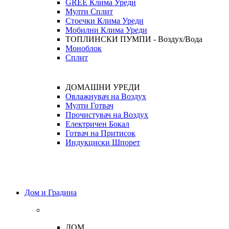
GREE Клима Уреди
Мулти Сплит
Стоечки Клима Уреди
Мобилни Клима Уреди
ТОПЛИНСКИ ПУМПИ - Воздух/Вода
Моноблок
Сплит
ДОМАШНИ УРЕДИ
Овлажнувач на Воздух
Мулти Готвач
Прочистувач на Воздух
Електричен Бокал
Готвач на Притисок
Индукциски Шпорет
Дом и Градина
ДОМ