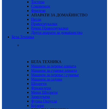
Тостери
Соковници
Фритези
АПАРАТИ ЗА ДОМАЌИНСТВО
Пегли
Правосмукалки
Рачни Правосмукалки
Други апарати за домаќинство
Бела Техника
БЕЛА ТЕХНИКА
Машини за перење алишта
Машини за сушење алишта
Машини за перење / сушење
Машини за садови
Шпорети
Фрижидери
Мини Шпорети
Замрзувачи
Фурна Округла
Бојлери