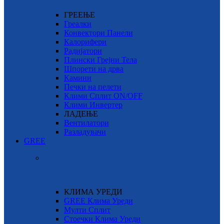
ГРЕЕЊЕ
Греалки
Конвектори Панели
Калорифери
Радијатори
Плински Грејни Тела
Шпорети на дрва
Камини
Печки на пелети
Клими Сплит ON/OFF
Клими Инвертер
ЛАДЕЊЕ
Вентилатори
Разладувачи
GREE
КЛИМА УРЕДИ
GREE Клима Уреди
Мулти Сплит
Стоечки Клима Уреди