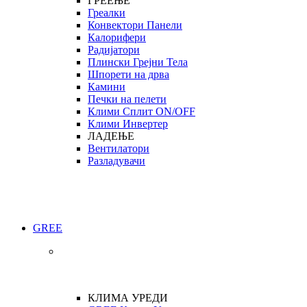
ГРЕЕЊЕ
Греалки
Конвектори Панели
Калорифери
Радијатори
Плински Грејни Тела
Шпорети на дрва
Камини
Печки на пелети
Клими Сплит ON/OFF
Клими Инвертер
ЛАДЕЊЕ
Вентилатори
Разладувачи
GREE
КЛИМА УРЕДИ