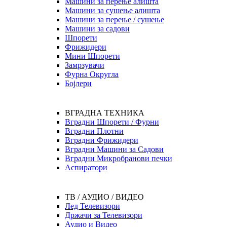
Машини за перење алишта
Машини за сушење алишта
Машини за перење / сушење
Машини за садови
Шпорети
Фрижидери
Мини Шпорети
Замрзувачи
Фурна Округла
Бојлери
ВГРАДНА ТЕХНИКА
Вградни Шпорети / Фурни
Вградни Плотни
Вградни Фрижидери
Вградни Машини за Садови
Вградни Микробранови печки
Аспиратори
ТВ / АУДИО / ВИДЕО
Лед Телевизори
Држачи за Телевизори
Аудио и Видео