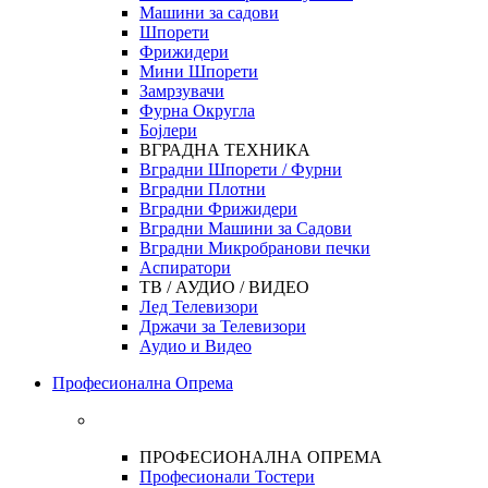
Машини за садови
Шпорети
Фрижидери
Мини Шпорети
Замрзувачи
Фурна Округла
Бојлери
ВГРАДНА ТЕХНИКА
Вградни Шпорети / Фурни
Вградни Плотни
Вградни Фрижидери
Вградни Машини за Садови
Вградни Микробранови печки
Аспиратори
ТВ / АУДИО / ВИДЕО
Лед Телевизори
Држачи за Телевизори
Аудио и Видео
Професионална Опрема
ПРОФЕСИОНАЛНА ОПРЕМА
Професионали Тостери