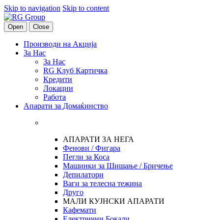
Skip to navigation
Skip to content
Open
Close
Производи на Акција
За Нас
За Нас
RG Клуб Картичка
Кредити
Локации
Работа
Апарати за Домаќинство
АПАРАТИ ЗА НЕГА
Фенови / Фигара
Пегли за Коса
Машинки за Шишање / Бричење
Депилатори
Ваги за телесна тежина
Друго
МАЛИ КУЈНСКИ АПАРАТИ
Кафемати
Електрични Бокали