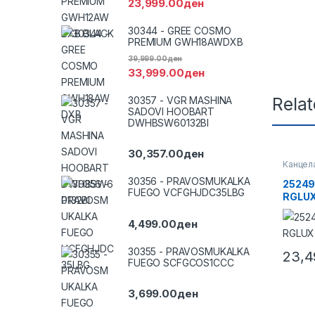
23,999.00
ден
30344 - GREE COSMO
PREMIUM GWH18AWDXB
39,999.00
ден
33,999.00
ден
Rela
30357 - VGR MASHINA
SADOVI HOOBART
DWHBSW60132BI
30,357.00
ден
Канцел
Произво
30356 - PRAVOSMUKALKA
25249
FUEGO VCFGHJDC35LBG
RGLUX
4,499.00
ден
30355 - PRAVOSMUKALKA
23,4
FUEGO SCFGCOS1CCC
3,699.00
ден