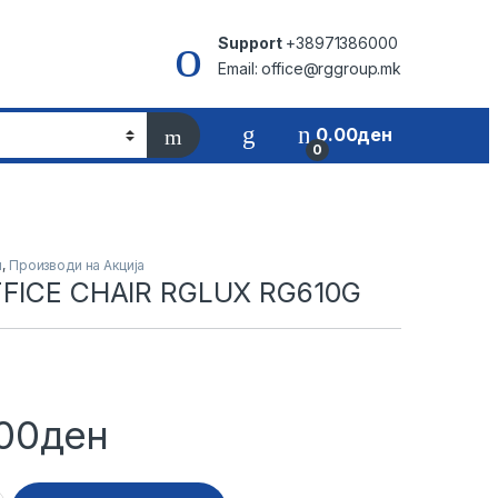
Support
+38971386000
Email: office@rggroup.mk
0.00
ден
0
и
,
Производи на Акција
FFICE CHAIR RGLUX RG610G
00
ден
AIR RGLUX RG610G quantity