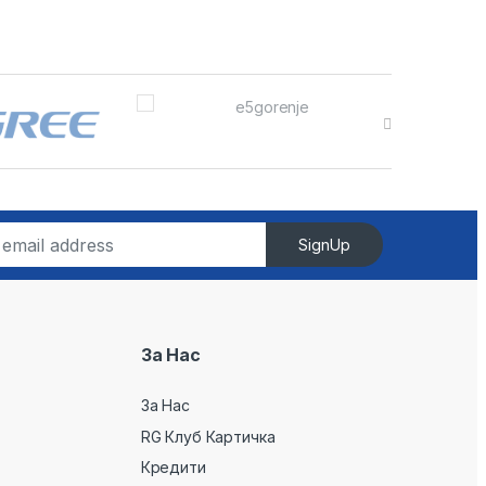
SignUp
За Нас
За Нас
RG Клуб Картичка
Кредити