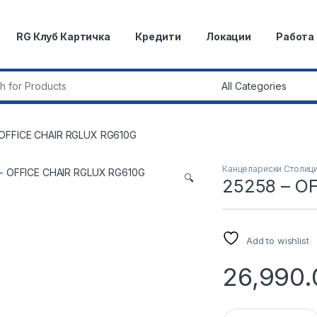
RG Клуб Картичка
Кредити
Локации
Работа
r:
 OFFICE CHAIR RGLUX RG610G
Канцелариски Столиц
🔍
25258 – O
Add to wishlist
26,990.
25258 - OFFICE CH