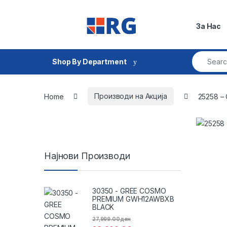
Skip to navigation
Skip to content
За Нас
Search fo
Shop By Department
Home
Производи на Акција
25258 –
Најнови Производи
30350 - GREE COSMO
PREMIUM GWH12AWBXB
BLACK
27,999.00
ден