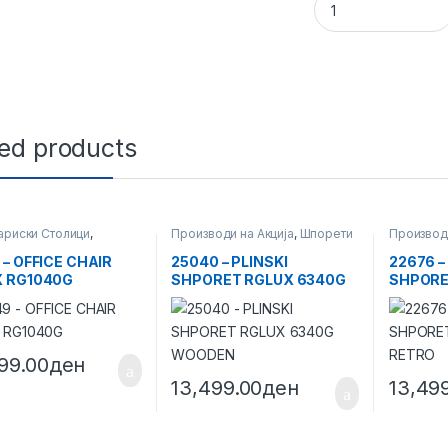
ted products
ариски Столици
,
Производи на Акција
,
Шпорети
Производи
ди на Акција
 – OFFICE CHAIR
25040 – PLINSKI
22676 –
 RG1040G
SHPORET RGLUX 6340G
SHPORE
WOODEN
RETRO
99.00
ден
13,499.00
ден
13,49