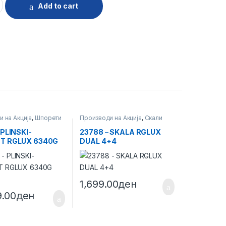
Add to cart
 на Акција
,
Шпорети
Производи на Акција
,
Скали
 PLINSKI-
23788 – SKALA RGLUX
T RGLUX 6340G
DUAL 4+4
1,699.00
ден
9.00
ден