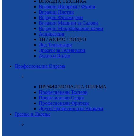
ВГРАДНА ТЕХНИКА
Вградни Шпорети / Фурни
Вградни Плотни
Вградни Фрижидери
Вградни Машини за Садови
Вградни Микробранови печки
Аспиратори
ТВ / АУДИО / ВИДЕО
Лед Телевизори
Држачи за Телевизори
Аудио и Видео
Професионална Опрема
ПРОФЕСИОНАЛНА ОПРЕМА
Професионали Тостери
Професионали Скари
Професионали Фритези
Други Професионали Апарати
Греење и Ладење