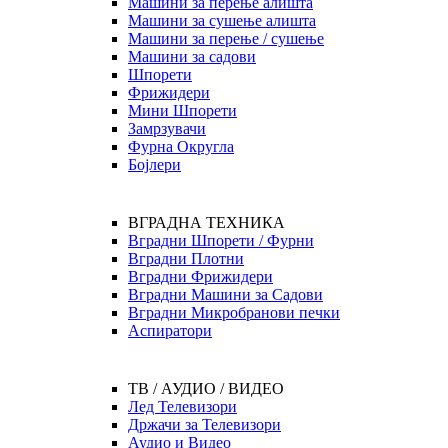
Машини за перење алишта
Машини за сушење алишта
Машини за перење / сушење
Машини за садови
Шпорети
Фрижидери
Мини Шпорети
Замрзувачи
Фурна Округла
Бојлери
ВГРАДНА ТЕХНИКА
Вградни Шпорети / Фурни
Вградни Плотни
Вградни Фрижидери
Вградни Машини за Садови
Вградни Микробранови печки
Аспиратори
ТВ / АУДИО / ВИДЕО
Лед Телевизори
Држачи за Телевизори
Аудио и Видео