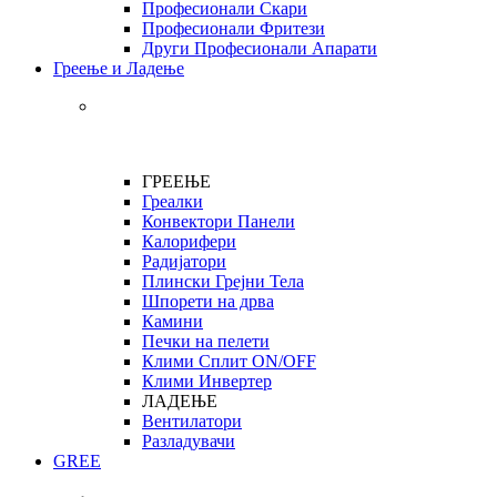
Професионали Скари
Професионали Фритези
Други Професионали Апарати
Греење и Ладење
ГРЕЕЊЕ
Греалки
Конвектори Панели
Калорифери
Радијатори
Плински Грејни Тела
Шпорети на дрва
Камини
Печки на пелети
Клими Сплит ON/OFF
Клими Инвертер
ЛАДЕЊЕ
Вентилатори
Разладувачи
GREE