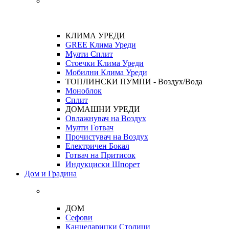
КЛИМА УРЕДИ
GREE Клима Уреди
Мулти Сплит
Стоечки Клима Уреди
Мобилни Клима Уреди
ТОПЛИНСКИ ПУМПИ - Воздух/Вода
Моноблок
Сплит
ДОМАШНИ УРЕДИ
Овлажнувач на Воздух
Мулти Готвач
Прочистувач на Воздух
Електричен Бокал
Готвач на Притисок
Индукциски Шпорет
Дом и Градина
ДОМ
Сефови
Канцеларицки Столици