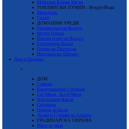
Мобилни Клима Уреди
ТОПЛИНСКИ ПУМПИ - Воздух/Вода
Моноблок
Сплит
ДОМАШНИ УРЕДИ
Овлажнувач на Воздух
Мулти Готвач
Прочистувач на Воздух
Електричен Бокал
Готвач на Притисок
Индукциски Шпорет
Дом и Градина
ДОМ
Сефови
Канцеларицки Столици
Сет Маси - Клуб Маси
Продолжни Кабли
Сијалици
Перачи За Коли
Даски и Сушари за Алишта
ГРАДИНАРСКА ОПРЕМА
Маси за двор