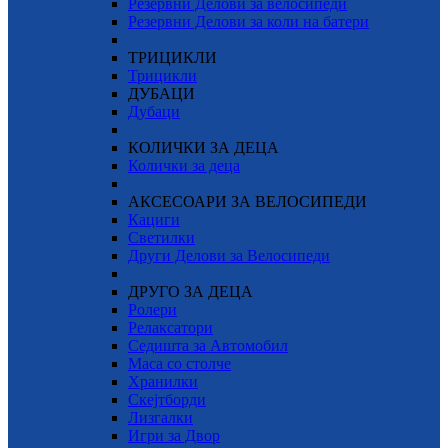
Резервни Делови за велосипеди
Резервни Делови за коли на батери
ТРИЦИКЛИ
Трицикли
ДУБАЦИ
Дубаци
КОЛИЧКИ ЗА ДЕЦА
Колички за деца
АКСЕСОАРИ ЗА ВЕЛОСИПЕДИ
Кациги
Светилки
Други Делови за Велосипеди
ДРУГО ЗА ДЕЦА
Ролери
Релаксатори
Седишта за Автомобил
Маса со столче
Хранилки
Скејтборди
Лизгалки
Игри за Двор