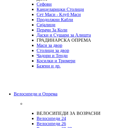
Сефови
Канцеларицки Столици
Сет Маси - Клуб Маси
Продолжни Кабли
Сијалици
Перачи За Коли
Даски и Сушари за Алишта
ГРАДИНАРСКА ОПРЕМА
Маси за двор
Столици за двор
Чадори и Тенди
Косилки и Тримери
Базени и др.
Велосипеди и Опрема
ВЕЛОСИПЕДИ ЗА ВОЗРАСНИ
Велосипеди 24
Велосипеди 26