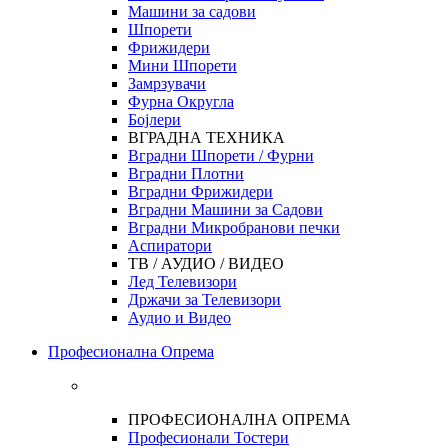
Машини за садови
Шпорети
Фрижидери
Мини Шпорети
Замрзувачи
Фурна Округла
Бојлери
ВГРАДНА ТЕХНИКА
Вградни Шпорети / Фурни
Вградни Плотни
Вградни Фрижидери
Вградни Машини за Садови
Вградни Микробранови печки
Аспиратори
ТВ / АУДИО / ВИДЕО
Лед Телевизори
Држачи за Телевизори
Аудио и Видео
Професионална Опрема
ПРОФЕСИОНАЛНА ОПРЕМА
Професионали Тостери