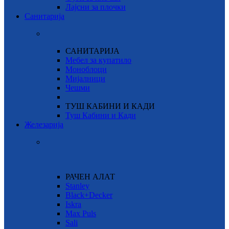
Лајсни за плочки
Санитарија
САНИТАРИЈА
Мебел за купатило
Моноблоци
Мијалници
Чешми
ТУШ КАБИНИ И КАДИ
Туш Кабини и Кади
Железарија
РАЧЕН АЛАТ
Stanley
Black+Decker
Iskra
Max Puls
Sali