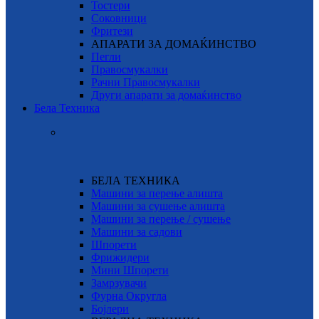
Тостери
Соковници
Фритези
АПАРАТИ ЗА ДОМАЌИНСТВО
Пегли
Правосмукалки
Рачни Правосмукалки
Други апарати за домаќинство
Бела Техника
БЕЛА ТЕХНИКА
Машини за перење алишта
Машини за сушење алишта
Машини за перење / сушење
Машини за садови
Шпорети
Фрижидери
Мини Шпорети
Замрзувачи
Фурна Округла
Бојлери