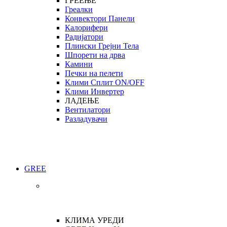
ГРЕЕЊЕ
Греалки
Конвектори Панели
Калорифери
Радијатори
Плински Грејни Тела
Шпорети на дрва
Камини
Печки на пелети
Клими Сплит ON/OFF
Клими Инвертер
ЛАДЕЊЕ
Вентилатори
Разладувачи
GREE
КЛИМА УРЕДИ