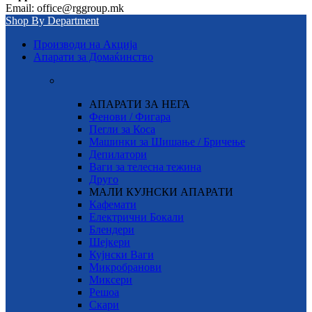
Email: office@rggroup.mk
Shop By Department
Производи на Акција
Апарати за Домаќинство
АПАРАТИ ЗА НЕГА
Фенови / Фигара
Пегли за Коса
Машинки за Шишање / Бричење
Депилатори
Ваги за телесна тежина
Друго
МАЛИ КУЈНСКИ АПАРАТИ
Кафемати
Електрични Бокали
Блендери
Шејкери
Кујнски Ваги
Микробранови
Миксери
Решоа
Скари