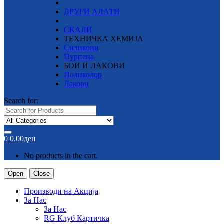
ДРУГИ АЛАТИ
СКАЛИ
ТЕХНИЧКА ХЕМИЈА
Силикони
Пурпена
БОИ И ЛАКОВИ
Поликолор
Лакови
Search for:
0
0.00
ден
No products in the cart.
Open
Close
Производи на Акција
За Нас
За Нас
RG Клуб Картичка