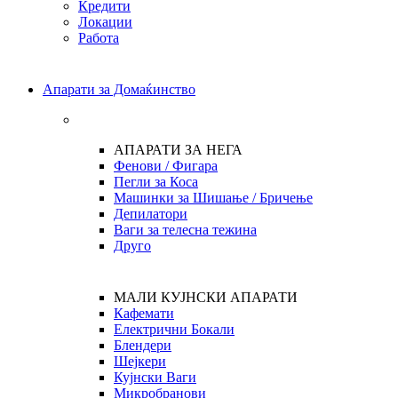
Кредити
Локации
Работа
Апарати за Домаќинство
АПАРАТИ ЗА НЕГА
Фенови / Фигара
Пегли за Коса
Машинки за Шишање / Бричење
Депилатори
Ваги за телесна тежина
Друго
МАЛИ КУЈНСКИ АПАРАТИ
Кафемати
Електрични Бокали
Блендери
Шејкери
Кујнски Ваги
Микробранови