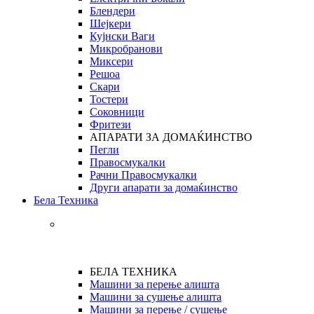
Блендери
Шејкери
Кујнски Ваги
Микробранови
Миксери
Решоа
Скари
Тостери
Соковници
Фритези
АПАРАТИ ЗА ДОМАЌИНСТВО
Пегли
Правосмукалки
Рачни Правосмукалки
Други апарати за домаќинство
Бела Техника
БЕЛА ТЕХНИКА
Машини за перење алишта
Машини за сушење алишта
Машини за перење / сушење