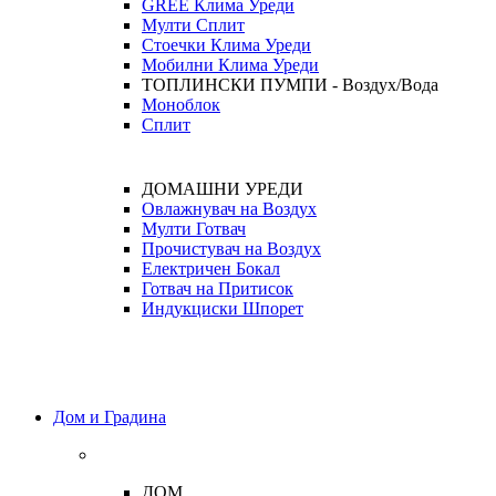
GREE Клима Уреди
Мулти Сплит
Стоечки Клима Уреди
Мобилни Клима Уреди
ТОПЛИНСКИ ПУМПИ - Воздух/Вода
Моноблок
Сплит
ДОМАШНИ УРЕДИ
Овлажнувач на Воздух
Мулти Готвач
Прочистувач на Воздух
Електричен Бокал
Готвач на Притисок
Индукциски Шпорет
Дом и Градина
ДОМ