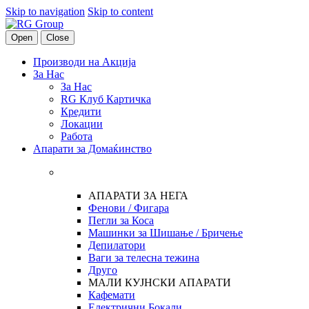
Skip to navigation
Skip to content
Open
Close
Производи на Акција
За Нас
За Нас
RG Клуб Картичка
Кредити
Локации
Работа
Апарати за Домаќинство
АПАРАТИ ЗА НЕГА
Фенови / Фигара
Пегли за Коса
Машинки за Шишање / Бричење
Депилатори
Ваги за телесна тежина
Друго
МАЛИ КУЈНСКИ АПАРАТИ
Кафемати
Електрични Бокали