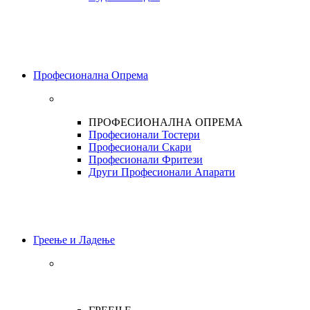
Професионална Опрема
ПРОФЕСИОНАЛНА ОПРЕМА
Професионали Тостери
Професионали Скари
Професионали Фритези
Други Професионали Апарати
Греење и Ладење