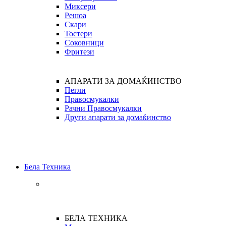
Миксери
Решоа
Скари
Тостери
Соковници
Фритези
АПАРАТИ ЗА ДОМАЌИНСТВО
Пегли
Правосмукалки
Рачни Правосмукалки
Други апарати за домаќинство
Бела Техника
БЕЛА ТЕХНИКА