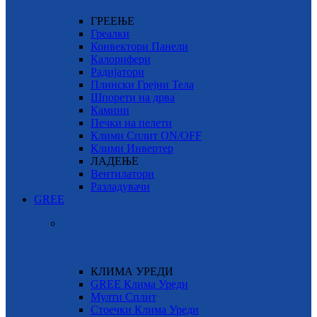
ГРЕЕЊЕ
Греалки
Конвектори Панели
Калорифери
Радијатори
Плински Грејни Тела
Шпорети на дрва
Камини
Печки на пелети
Клими Сплит ON/OFF
Клими Инвертер
ЛАДЕЊЕ
Вентилатори
Разладувачи
GREE
КЛИМА УРЕДИ
GREE Клима Уреди
Мулти Сплит
Стоечки Клима Уреди