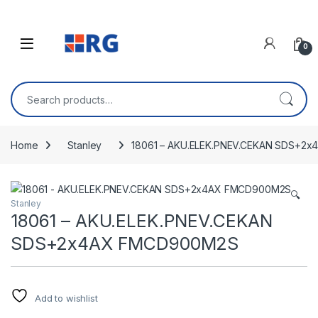
Skip to navigation
Skip to content
Open
0
Search for:
Home
Stanley
18061 – AKU.ELEK.PNEV.CEKAN SDS+2
🔍
Stanley
18061 – AKU.ELEK.PNEV.CEKAN
SDS+2x4AX FMCD900M2S
Add to wishlist