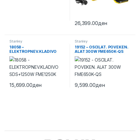
26,399.00
ден
Stanley
Stanley
18058 –
19152 – OSCILAT. POVEKEN.
ELEKTROPNEV.KLADIVO
ALAT 300W FME650K-QS
SDS+1250W FME1250K
15,699.00
ден
9,599.00
ден
Brands Carousel