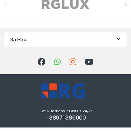
За Нас
Got Questions ? Call us 24/7!
+38971386000