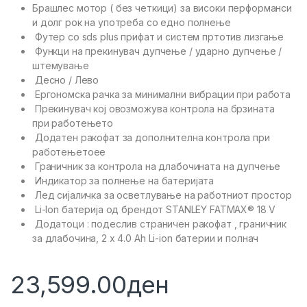
Брашлес мотор ( без четкици) за високи перформанси
и долг рок на употреба со едно полнење
Футер со sds plus прифат и систем пртотив лизгање
Функци на прекинувач дупчење / ударно дупчење /
штемување
Десно / Лево
Ергономска рачка за минимални вибрации при работа
Прекинувач кој овозможува контрола на брзината
при работењето
Додатен ракофат за дополнителна контрола при
работењетоее
Граничник за контрола на длабочината на дупчење
Индикатор за полнење на батеријата
Лед сијаличка за осветлување на работниот простор
Li-Ion батерија од брендот STANLEY FATMAX® 18 V
Додатоци : подеслив страничен ракофат , граничник
за длабочина, 2 x 4.0 Ah Li-ion батерии и полнач
23,599.00
ден