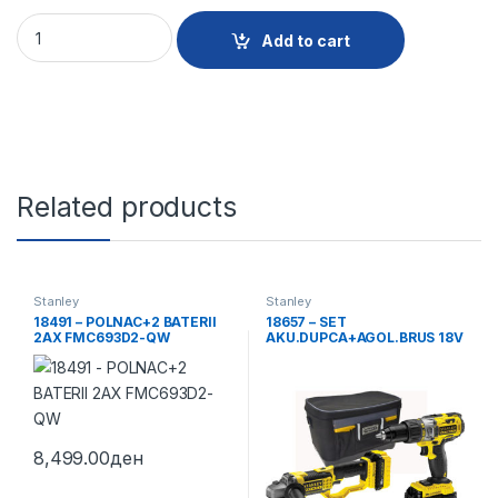
18061 - AKU.ELEK.PNEV.CEKAN SDS+2x4AX FMCD900M2S qu
Add to cart
Related products
Stanley
Stanley
18491 – POLNAC+2 BATERII
18657 – SET
2AX FMC693D2-QW
AKU.DUPCA+AGOL.BRUS 18V
FMCK464D2-QW
8,499.00
ден