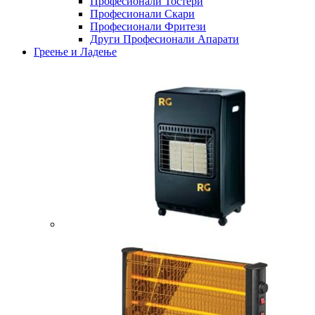
Професионали Тостери
Професионали Скари
Професионали Фритези
Други Професионали Апарати
Греење и Ладење