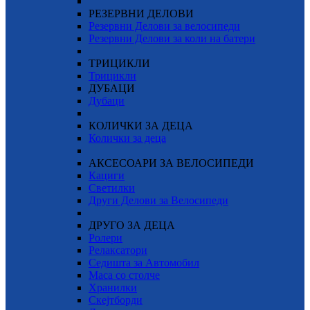
РЕЗЕРВНИ ДЕЛОВИ
Резервни Делови за велосипеди
Резервни Делови за коли на батери
ТРИЦИКЛИ
Трицикли
ДУБАЦИ
Дубаци
КОЛИЧКИ ЗА ДЕЦА
Колички за деца
АКСЕСОАРИ ЗА ВЕЛОСИПЕДИ
Кациги
Светилки
Други Делови за Велосипеди
ДРУГО ЗА ДЕЦА
Ролери
Релаксатори
Седишта за Автомобил
Маса со столче
Хранилки
Скејтборди