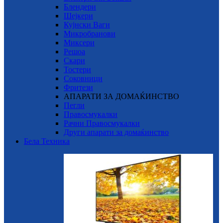
Блендери
Шејкери
Кујнски Ваги
Микробранови
Миксери
Решоа
Скари
Тостери
Соковници
Фритези
АПАРАТИ ЗА ДОМАЌИНСТВО
Пегли
Правосмукалки
Рачни Правосмукалки
Други апарати за домаќинство
Бела Техника