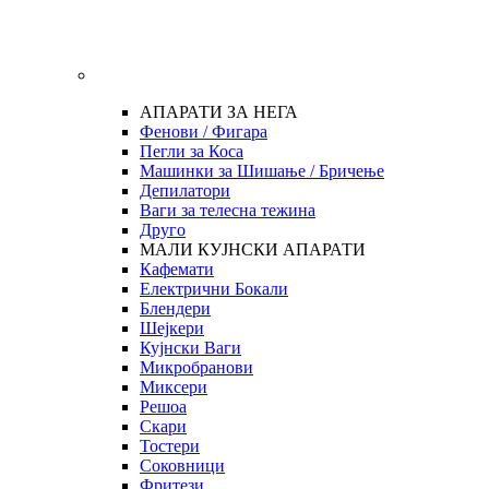
АПАРАТИ ЗА НЕГА
Фенови / Фигара
Пегли за Коса
Машинки за Шишање / Бричење
Депилатори
Ваги за телесна тежина
Друго
МАЛИ КУЈНСКИ АПАРАТИ
Кафемати
Електрични Бокали
Блендери
Шејкери
Кујнски Ваги
Микробранови
Миксери
Решоа
Скари
Тостери
Соковници
Фритези