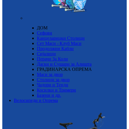
ДОМ
Сефови
Канцеларицки Столици
Сет Маси - Клуб Маси
Продолжни Кабли
Сијалици
Перачи За Коли
Даски и Сушари за Алишта
ГРАДИНАРСКА ОПРЕМА
Маси за двор
Столици за двор
Чадори и Тенди
Косилки и Тримери
Базени и др.
Велосипеди и Опрема