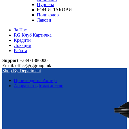
Пурпена
БОИ И ЛАКОВИ
Поликолор
Лакови
За Нас
RG Клуб Картичка
Кредити
Локации
Работа
Support
+38971386000
Email: office@rggroup.mk
Shop By Department
Производи на Акција
Апарати за Домаќинство