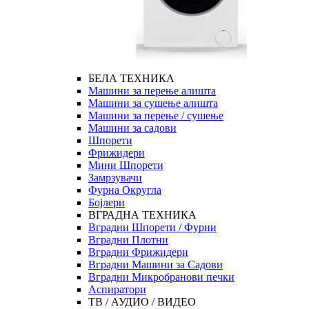
БЕЛА ТЕХНИКА
Машини за перење алишта
Машини за сушење алишта
Машини за перење / сушење
Машини за садови
Шпорети
Фрижидери
Мини Шпорети
Замрзувачи
Фурна Округла
Бојлери
ВГРАДНА ТЕХНИКА
Вградни Шпорети / Фурни
Вградни Плотни
Вградни Фрижидери
Вградни Машини за Садови
Вградни Микробранови печки
Аспиратори
ТВ / АУДИО / ВИДЕО