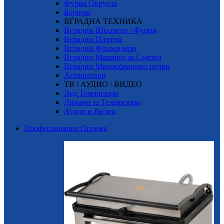
Фурна Округла
Бојлери
ВГРАДНА ТЕХНИКА
Вградни Шпорети / Фурни
Вградни Плотни
Вградни Фрижидери
Вградни Машини за Садови
Вградни Микробранови печки
Аспиратори
ТВ / АУДИО / ВИДЕО
Лед Телевизори
Држачи за Телевизори
Аудио и Видео
Професионална Опрема