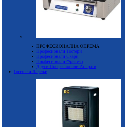
ПРОФЕСИОНАЛНА ОПРЕМА
Професионали Тостери
Професионали Скари
Професионали Фритези
Други Професионали Апарати
Греење и Ладење