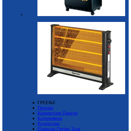
ГРЕЕЊЕ
Греалки
Конвектори Панели
Калорифери
Радијатори
Плински Грејни Тела