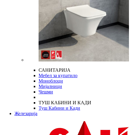
САНИТАРИЈА
Мебел за купатило
Моноблоци
Мијалници
Чешми
ТУШ КАБИНИ И КАДИ
Туш Кабини и Кади
Железарија