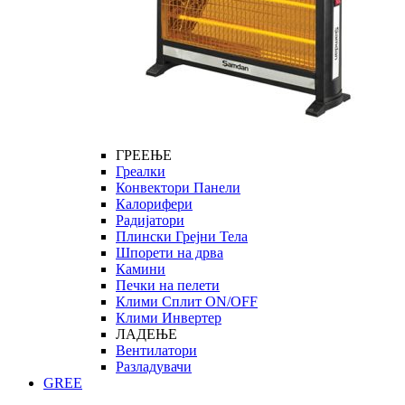
ГРЕЕЊЕ
Греалки
Конвектори Панели
Калорифери
Радијатори
Плински Грејни Тела
Шпорети на дрва
Камини
Печки на пелети
Клими Сплит ON/OFF
Клими Инвертер
ЛАДЕЊЕ
Вентилатори
Разладувачи
GREE