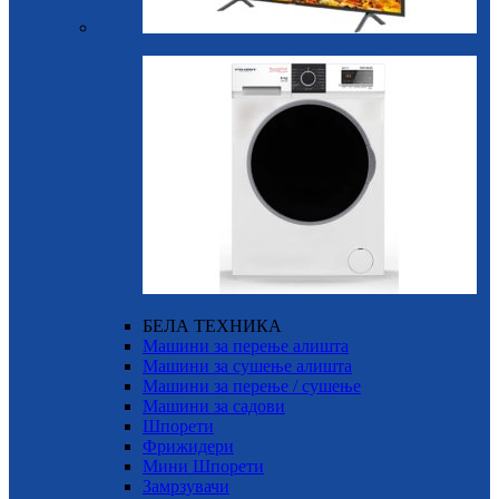
БЕЛА ТЕХНИКА
Машини за перење алишта
Машини за сушење алишта
Машини за перење / сушење
Машини за садови
Шпорети
Фрижидери
Мини Шпорети
Замрзувачи