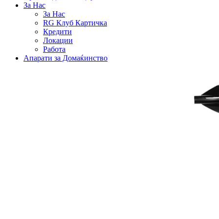
За Нас
За Нас
RG Клуб Картичка
Кредити
Локации
Работа
Апарати за Домаќинство