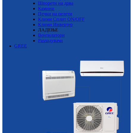
Шпорети на дрва
Камини
Печки на пелети
Клими Сплит ON/OFF
Клими Инвертер
ЛАДЕЊЕ
Вентилатори
Разладувачи
GREE