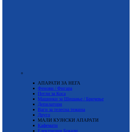
АПАРАТИ ЗА НЕГА
Фенови / Фигара
Пегли за Коса
Машинки за Шишање / Бричење
Депилатори
Ваги за телесна тежина
Друго
МАЛИ КУЈНСКИ АПАРАТИ
Кафемати
Електрични Бокали