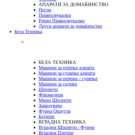
АПАРАТИ ЗА ДОМАЌИНСТВО
Пегли
Правосмукалки
Рачни Правосмукалки
Други апарати за домаќинство
Бела Техника
БЕЛА ТЕХНИКА
Машини за перење алишта
Машини за сушење алишта
Машини за перење / сушење
Машини за садови
Шпорети
Фрижидери
Мини Шпорети
Замрзувачи
Фурна Округла
Бојлери
ВГРАДНА ТЕХНИКА
Вградни Шпорети / Фурни
Вградни Плотни