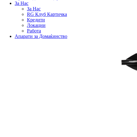
За Нас
За Нас
RG Клуб Картичка
Кредити
Локации
Работа
Апарати за Домаќинство