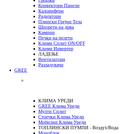
Греалки
Конвектори Панели
Калорифери
Радијатори
Плински Грејни Тела
Шпорети на дрва
Камини
Печки на пелети
Клими Сплит ON/OFF
Клими Инвертер
ЛАДЕЊЕ
Вентилатори
Разладувачи
GREE
КЛИМА УРЕДИ
GREE Клима Уреди
Мулти Сплит
Стоечки Клима Уреди
Мобилни Клима Уреди
ТОПЛИНСКИ ПУМПИ - Воздух/Вода
Моноблок