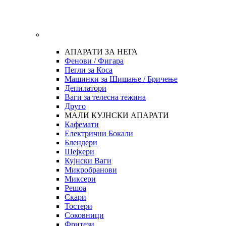
АПАРАТИ ЗА НЕГА
Фенови / Фигара
Пегли за Коса
Машинки за Шишање / Бричење
Депилатори
Ваги за телесна тежина
Друго
МАЛИ КУЈНСКИ АПАРАТИ
Кафемати
Електрични Бокали
Блендери
Шејкери
Кујнски Ваги
Микробранови
Миксери
Решоа
Скари
Тостери
Соковници
Фритези