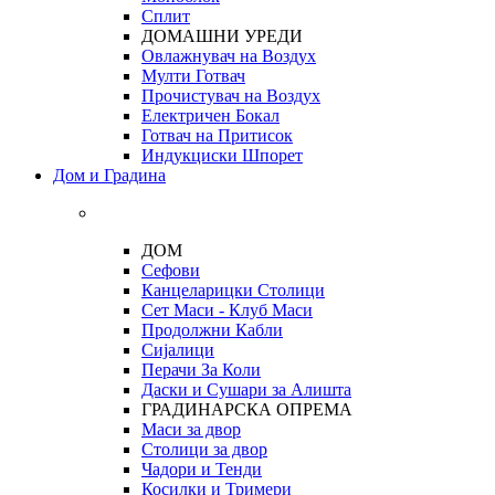
Сплит
ДОМАШНИ УРЕДИ
Овлажнувач на Воздух
Мулти Готвач
Прочистувач на Воздух
Електричен Бокал
Готвач на Притисок
Индукциски Шпорет
Дом и Градина
ДОМ
Сефови
Канцеларицки Столици
Сет Маси - Клуб Маси
Продолжни Кабли
Сијалици
Перачи За Коли
Даски и Сушари за Алишта
ГРАДИНАРСКА ОПРЕМА
Маси за двор
Столици за двор
Чадори и Тенди
Косилки и Тримери