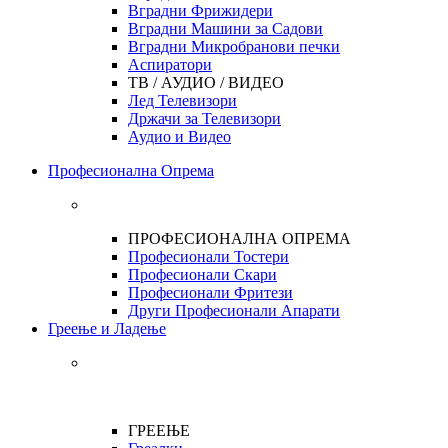
Вградни Фрижидери
Вградни Машини за Садови
Вградни Микробранови печки
Аспиратори
ТВ / АУДИО / ВИДЕО
Лед Телевизори
Држачи за Телевизори
Аудио и Видео
Професионална Опрема
ПРОФЕСИОНАЛНА ОПРЕМА
Професионали Тостери
Професионали Скари
Професионали Фритези
Други Професионали Апарати
Греење и Ладење
ГРЕЕЊЕ