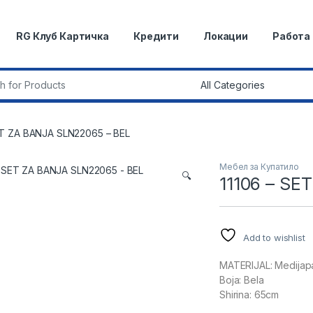
RG Клуб Картичка
Кредити
Локации
Работа
r:
ET ZA BANJA SLN22065 – BEL
Мебел за Купатило
🔍
11106 – SE
Add to wishlist
MATERIJAL: Medijap
Boja: Bela
Shirina: 65cm