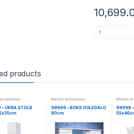
10,699.
11106 - SET ZA BA
ted products
за Купатило
Мебел за Купатило
Мебел за
 – UKRA STOLB
99999 – BOKS OGLEDALO
99999 
5x35cm
80cm
55х46c