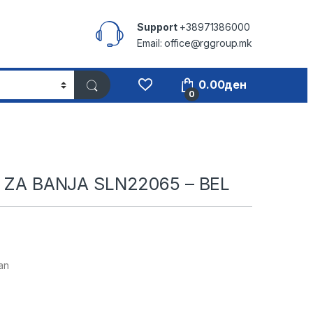
Support
+38971386000
Email: office@rggroup.mk
0.00
ден
0
T ZA BANJA SLN22065 – BEL
an