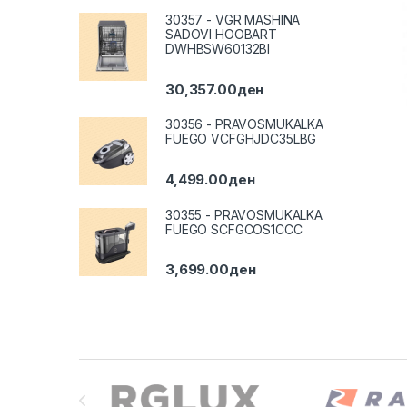
30357 - VGR MASHINA
SADOVI HOOBART
DWHBSW60132BI
30,357.00
ден
30356 - PRAVOSMUKALKA
FUEGO VCFGHJDC35LBG
4,499.00
ден
30355 - PRAVOSMUKALKA
FUEGO SCFGCOS1CCC
3,699.00
ден
Brands Carousel