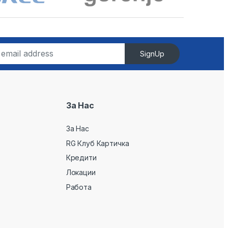
SignUp
За Нас
За Нас
RG Клуб Картичка
Кредити
Локации
Работа