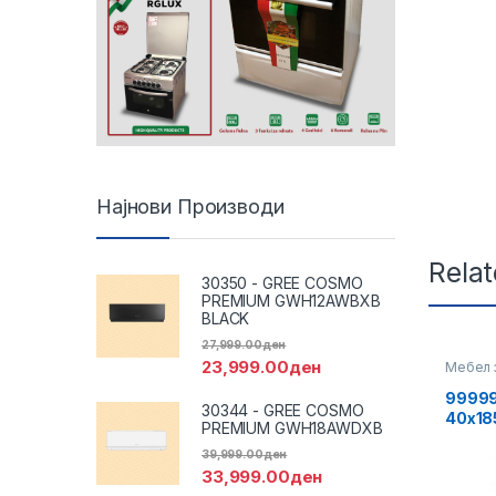
Најнови Производи
Rela
30350 - GREE COSMO
PREMIUM GWH12AWBXB
BLACK
27,999.00
ден
23,999.00
ден
Мебел 
99999
30344 - GREE COSMO
40x18
PREMIUM GWH18AWDXB
39,999.00
ден
33,999.00
ден