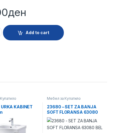
00
ден
NJA SLN22065 - BEL quantity
Add to cart
 Купатило
Мебел за Купатило
– URKA KABINET
23680 – SET ZA BANJA
m
SOFT FLORANSA 63080
BEL