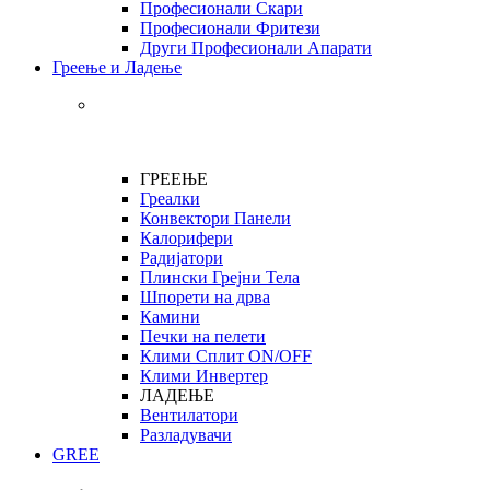
Професионали Скари
Професионали Фритези
Други Професионали Апарати
Греење и Ладење
ГРЕЕЊЕ
Греалки
Конвектори Панели
Калорифери
Радијатори
Плински Грејни Тела
Шпорети на дрва
Камини
Печки на пелети
Клими Сплит ON/OFF
Клими Инвертер
ЛАДЕЊЕ
Вентилатори
Разладувачи
GREE