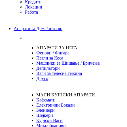
Кредити
Локации
Работа
Апарати за Домаќинство
АПАРАТИ ЗА НЕГА
Фенови / Фигара
Пегли за Коса
Машинки за Шишање / Бричење
Депилатори
Ваги за телесна тежина
Друго
МАЛИ КУЈНСКИ АПАРАТИ
Кафемати
Електрични Бокали
Блендери
Шејкери
Кујнски Ваги
Микробранови