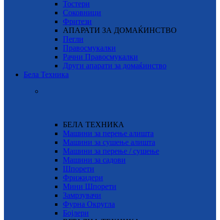
Тостери
Соковници
Фритези
АПАРАТИ ЗА ДОМАЌИНСТВО
Пегли
Правосмукалки
Рачни Правосмукалки
Други апарати за домаќинство
Бела Техника
БЕЛА ТЕХНИКА
Машини за перење алишта
Машини за сушење алишта
Машини за перење / сушење
Машини за садови
Шпорети
Фрижидери
Мини Шпорети
Замрзувачи
Фурна Округла
Бојлери