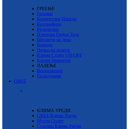
ГРЕЕЊЕ
Греалки
Конвектори Панели
Калорифери
Радијатори
Плински Грејни Тела
Шпорети на дрва
Камини
Печки на пелети
Клими Сплит ON/OFF
Клими Инвертер
ЛАДЕЊЕ
Вентилатори
Разладувачи
GREE
КЛИМА УРЕДИ
GREE Клима Уреди
Мулти Сплит
Стоечки Клима Уреди