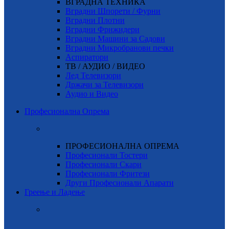
ВГРАДНА ТЕХНИКА
Вградни Шпорети / Фурни
Вградни Плотни
Вградни Фрижидери
Вградни Машини за Садови
Вградни Микробранови печки
Аспиратори
ТВ / АУДИО / ВИДЕО
Лед Телевизори
Држачи за Телевизори
Аудио и Видео
Професионална Опрема
ПРОФЕСИОНАЛНА ОПРЕМА
Професионали Тостери
Професионали Скари
Професионали Фритези
Други Професионали Апарати
Греење и Ладење