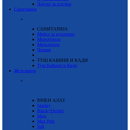
Лајсни за плочки
Санитарија
САНИТАРИЈА
Мебел за купатило
Моноблоци
Мијалници
Чешми
ТУШ КАБИНИ И КАДИ
Туш Кабини и Кади
Железарија
РАЧЕН АЛАТ
Stanley
Black+Decker
Iskra
Max Puls
Sali