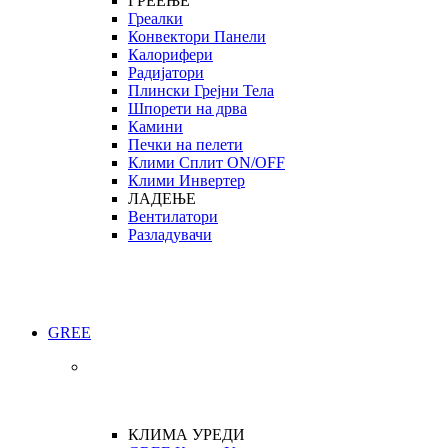
ГРЕЕЊЕ
Греалки
Конвектори Панели
Калорифери
Радијатори
Плински Грејни Тела
Шпорети на дрва
Камини
Печки на пелети
Клими Сплит ON/OFF
Клими Инвертер
ЛАДЕЊЕ
Вентилатори
Разладувачи
GREE
КЛИМА УРЕДИ