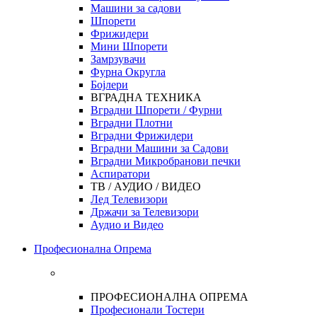
Машини за садови
Шпорети
Фрижидери
Мини Шпорети
Замрзувачи
Фурна Округла
Бојлери
ВГРАДНА ТЕХНИКА
Вградни Шпорети / Фурни
Вградни Плотни
Вградни Фрижидери
Вградни Машини за Садови
Вградни Микробранови печки
Аспиратори
ТВ / АУДИО / ВИДЕО
Лед Телевизори
Држачи за Телевизори
Аудио и Видео
Професионална Опрема
ПРОФЕСИОНАЛНА ОПРЕМА
Професионали Тостери