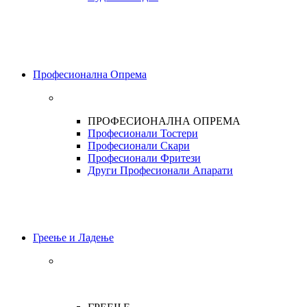
Професионална Опрема
ПРОФЕСИОНАЛНА ОПРЕМА
Професионали Тостери
Професионали Скари
Професионали Фритези
Други Професионали Апарати
Греење и Ладење