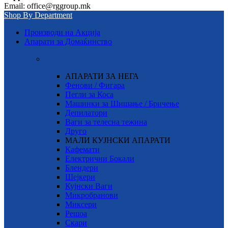
Email: office@rggroup.mk
Shop By Department
Производи на Акција
Апарати за Домаќинство
АПАРАТИ ЗА НЕГА
Фенови / Фигара
Пегли за Коса
Машинки за Шишање / Бричење
Депилатори
Ваги за телесна тежина
Друго
МАЛИ КУЈНСКИ АПАРАТИ
Кафемати
Електрични Бокали
Блендери
Шејкери
Кујнски Ваги
Микробранови
Миксери
Решоа
Скари