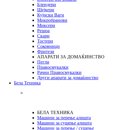
Блендери
Шејкери
Кујнски Ваги
Микробранови
Миксери
Решоа
Скари
Тостери
Соковници
Фритези
АПАРАТИ ЗА ДОМАЌИНСТВО
Пегли
Правосмукалки
Рачни Правосмукалки
Други апарати за домаќинство
Бела Техника
БЕЛА ТЕХНИКА
Машини за перење алишта
Машини за сушење алишта
Машини за перење / сушење