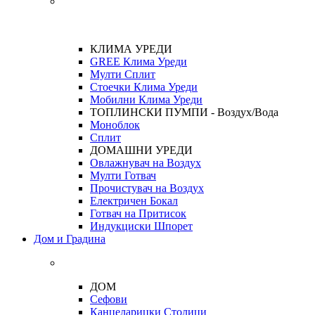
КЛИМА УРЕДИ
GREE Клима Уреди
Мулти Сплит
Стоечки Клима Уреди
Мобилни Клима Уреди
ТОПЛИНСКИ ПУМПИ - Воздух/Вода
Моноблок
Сплит
ДОМАШНИ УРЕДИ
Овлажнувач на Воздух
Мулти Готвач
Прочистувач на Воздух
Електричен Бокал
Готвач на Притисок
Индукциски Шпорет
Дом и Градина
ДОМ
Сефови
Канцеларицки Столици