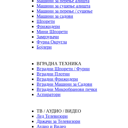
Машини за перење алишта
Машини за сушење алишта
Машини за перење / сушење
Машини за садови
Шпорети
Фрижидери
Мини Шпорети
Замрзувачи
Фурна Округла
Бојлери
ВГРАДНА ТЕХНИКА
Вградни Шпорети / Фурни
Вградни Плотни
Вградни Фрижидери
Вградни Машини за Садови
Вградни Микробранови печки
Аспиратори
ТВ / АУДИО / ВИДЕО
Лед Телевизори
Држачи за Телевизори
Аудио и Видео