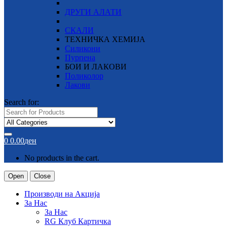
ДРУГИ АЛАТИ
СКАЛИ
ТЕХНИЧКА ХЕМИЈА
Силикони
Пурпена
БОИ И ЛАКОВИ
Поликолор
Лакови
Search for:
0
0.00
ден
No products in the cart.
Open
Close
Производи на Акција
За Нас
За Нас
RG Клуб Картичка