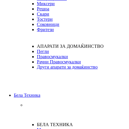
Миксери
Решоа
Скари
Тостери
Соковници
Фритези
АПАРАТИ ЗА ДОМАЌИНСТВО
Пегли
Правосмукалки
Рачни Правосмукалки
Други апарати за домаќинство
Бела Техника
БЕЛА ТЕХНИКА