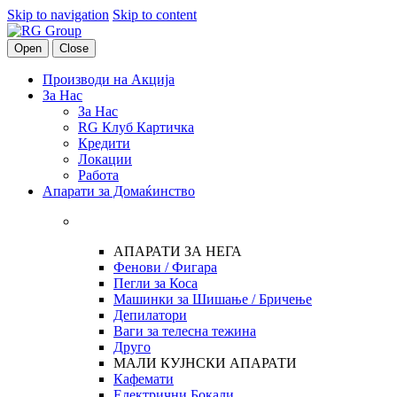
Skip to navigation
Skip to content
Open
Close
Производи на Акција
За Нас
За Нас
RG Клуб Картичка
Кредити
Локации
Работа
Апарати за Домаќинство
АПАРАТИ ЗА НЕГА
Фенови / Фигара
Пегли за Коса
Машинки за Шишање / Бричење
Депилатори
Ваги за телесна тежина
Друго
МАЛИ КУЈНСКИ АПАРАТИ
Кафемати
Електрични Бокали