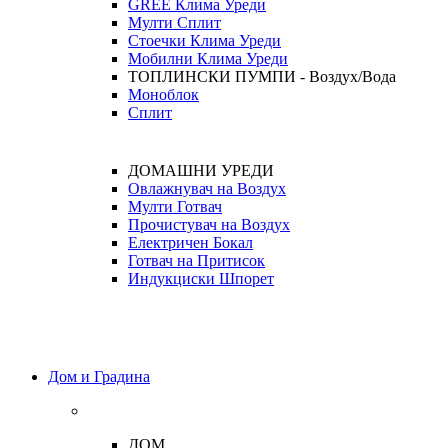
GREE Клима Уреди
Мулти Сплит
Стоечки Клима Уреди
Мобилни Клима Уреди
ТОПЛИНСКИ ПУМПИ - Воздух/Вода
Моноблок
Сплит
ДОМАШНИ УРЕДИ
Овлажнувач на Воздух
Мулти Готвач
Прочистувач на Воздух
Електричен Бокал
Готвач на Притисок
Индукциски Шпорет
Дом и Градина
ДОМ