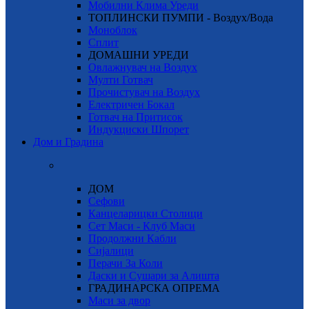
Мобилни Клима Уреди
ТОПЛИНСКИ ПУМПИ - Воздух/Вода
Моноблок
Сплит
ДОМАШНИ УРЕДИ
Овлажнувач на Воздух
Мулти Готвач
Прочистувач на Воздух
Електричен Бокал
Готвач на Притисок
Индукциски Шпорет
Дом и Градина
ДОМ
Сефови
Канцеларицки Столици
Сет Маси - Клуб Маси
Продолжни Кабли
Сијалици
Перачи За Коли
Даски и Сушари за Алишта
ГРАДИНАРСКА ОПРЕМА
Маси за двор