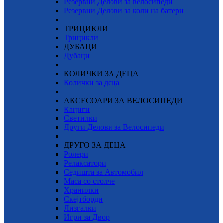
Резервни Делови за велосипеди
Резервни Делови за коли на батери
ТРИЦИКЛИ
Трицикли
ДУБАЦИ
Дубаци
КОЛИЧКИ ЗА ДЕЦА
Колички за деца
АКСЕСОАРИ ЗА ВЕЛОСИПЕДИ
Кациги
Светилки
Други Делови за Велосипеди
ДРУГО ЗА ДЕЦА
Ролери
Релаксатори
Седишта за Автомобил
Маса со столче
Хранилки
Скејтборди
Лизгалки
Игри за Двор