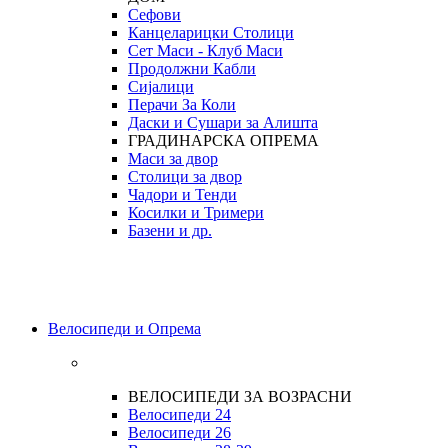
Сефови
Канцеларицки Столици
Сет Маси - Клуб Маси
Продолжни Кабли
Сијалици
Перачи За Коли
Даски и Сушари за Алишта
ГРАДИНАРСКА ОПРЕМА
Маси за двор
Столици за двор
Чадори и Тенди
Косилки и Тримери
Базени и др.
Велосипеди и Опрема
ВЕЛОСИПЕДИ ЗА ВОЗРАСНИ
Велосипеди 24
Велосипеди 26