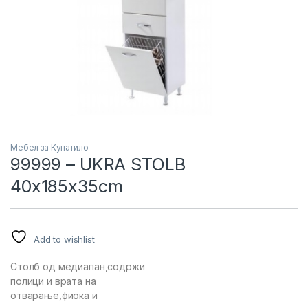
Мебел за Купатило
99999 – UKRA STOLB
40x185x35cm
Add to wishlist
Столб од медиапан,содржи
полици и врата на
отварање,фиока и