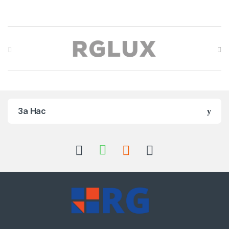
Brands Carousel
За Нас