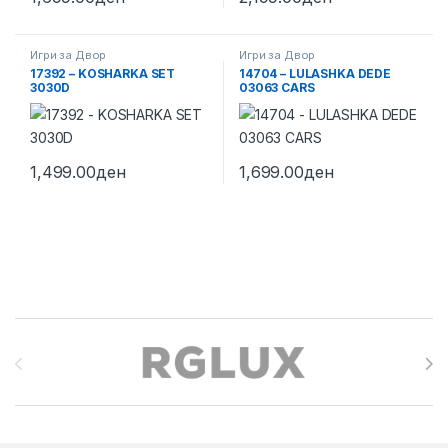
Игри за Двор
Игри за Двор
17392 – KOSHARKA SET
14704 – LULASHKA DEDE
3030D
03063 CARS
1,499.00
ден
1,699.00
ден
Brands Carousel