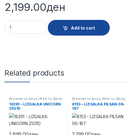
2,199.00
ден
3038 - KOJNCE MUZICKO PILSAN 07-520 quantity
Add to cart
Related products
Играчки за деца
,
Игри за Двор
,
Играчки за деца
,
Игри за Двор
,
Лизгалки
Лизгалки
18261 – LIZGALKA UNICORN
8153 – LIZGALKA PILSAN 06-
2501D
167
1,699.00
ден
2,199.00
ден