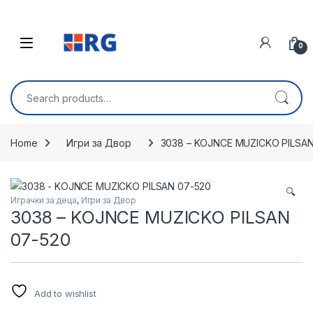
Skip to navigation
Skip to content
Open
0
Search for:
Home
Игри за Двор
3038 – KOJNCE MUZICKO PILSAN
🔍
Играчки за деца
,
Игри за Двор
3038 – KOJNCE MUZICKO PILSAN
07-520
Add to wishlist