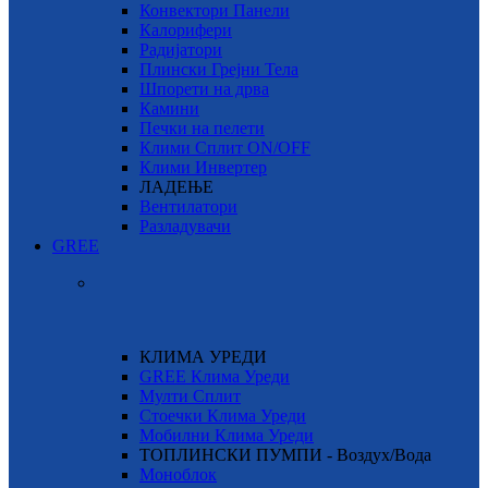
Конвектори Панели
Калорифери
Радијатори
Плински Грејни Тела
Шпорети на дрва
Камини
Печки на пелети
Клими Сплит ON/OFF
Клими Инвертер
ЛАДЕЊЕ
Вентилатори
Разладувачи
GREE
КЛИМА УРЕДИ
GREE Клима Уреди
Мулти Сплит
Стоечки Клима Уреди
Мобилни Клима Уреди
ТОПЛИНСКИ ПУМПИ - Воздух/Вода
Моноблок