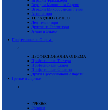
Вградни Фрижидери
Вградни Машини за Садови
Вградни Микробранови печки
Аспиратори
ТВ / АУДИО / ВИДЕО
Лед Телевизори
Држачи за Телевизори
Аудио и Видео
Професионална Опрема
ПРОФЕСИОНАЛНА ОПРЕМА
Професионали Тостери
Професионали Скари
Професионали Фритези
Други Професионали Апарати
Греење и Ладење
ГРЕЕЊЕ
Греалки