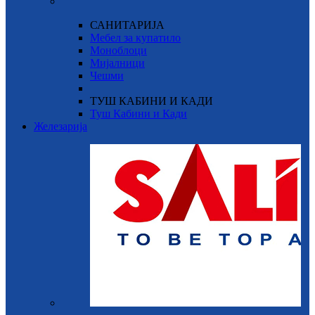
САНИТАРИЈА
Мебел за купатило
Моноблоци
Мијалници
Чешми
ТУШ КАБИНИ И КАДИ
Туш Кабини и Кади
Железарија