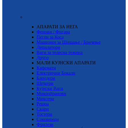
АПАРАТИ ЗА НЕГА
Фенови / Фигара
Пегли за Коса
Машинки за Шишање / Бричење
Депилатори
Ваги за телесна тежина
Друго
МАЛИ КУЈНСКИ АПАРАТИ
Кафемати
Електрични Бокали
Блендери
Шејкери
Кујнски Ваги
Микробранови
Миксери
Решоа
Скари
Тостери
Соковници
Фритези