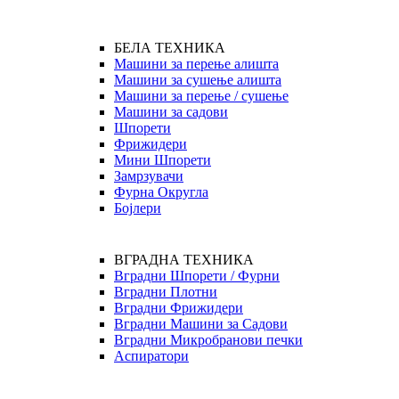
БЕЛА ТЕХНИКА
Машини за перење алишта
Машини за сушење алишта
Машини за перење / сушење
Машини за садови
Шпорети
Фрижидери
Мини Шпорети
Замрзувачи
Фурна Округла
Бојлери
ВГРАДНА ТЕХНИКА
Вградни Шпорети / Фурни
Вградни Плотни
Вградни Фрижидери
Вградни Машини за Садови
Вградни Микробранови печки
Аспиратори