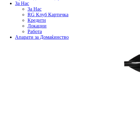
За Нас
За Нас
RG Клуб Картичка
Кредити
Локации
Работа
Апарати за Домаќинство