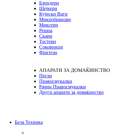
Блендери
Шејкери
Кујнски Ваги
Микробранови
Миксери
Решоа
Скари
Тостери
Соковници
Фритези
АПАРАТИ ЗА ДОМАЌИНСТВО
Пегли
Правосмукалки
Рачни Правосмукалки
Други апарати за домаќинство
Бела Техника