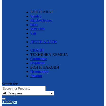
РАЧЕН АЛАТ
Stanley
Black+Decker
Iskra
Max Puls
Sali
ДРУГИ АЛАТИ
СКАЛИ
ТЕХНИЧКА ХЕМИЈА
Силикони
Пурпена
БОИ И ЛАКОВИ
Поликолор
Лакови
Search for:
0
0.00
ден