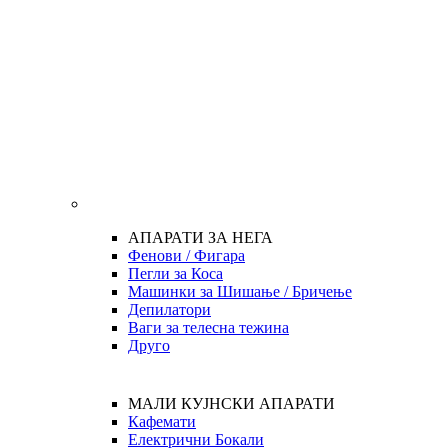
АПАРАТИ ЗА НЕГА
Фенови / Фигара
Пегли за Коса
Машинки за Шишање / Бричење
Депилатори
Ваги за телесна тежина
Друго
МАЛИ КУЈНСКИ АПАРАТИ
Кафемати
Електрични Бокали