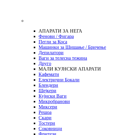
АПАРАТИ ЗА НЕГА
Фенови / Фигара
Пегли за Коса
Машинки за Шишање / Бричење
Депилатори
Ваги за телесна тежина
Друго
МАЛИ КУЈНСКИ АПАРАТИ
Кафемати
Електрични Бокали
Блендери
Шејкери
Кујнски Ваги
Микробранови
Миксери
Решоа
Скари
Тостери
Соковници
Фритези