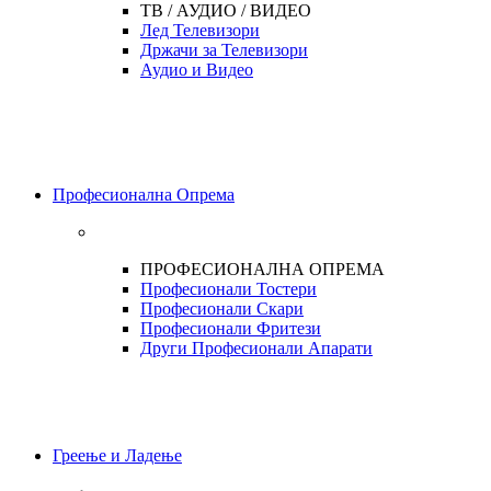
ТВ / АУДИО / ВИДЕО
Лед Телевизори
Држачи за Телевизори
Аудио и Видео
Професионална Опрема
ПРОФЕСИОНАЛНА ОПРЕМА
Професионали Тостери
Професионали Скари
Професионали Фритези
Други Професионали Апарати
Греење и Ладење