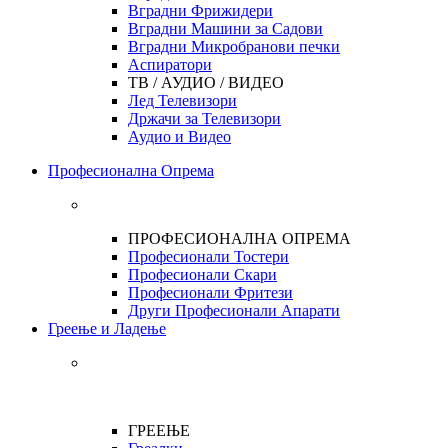
Вградни Фрижидери
Вградни Машини за Садови
Вградни Микробранови печки
Аспиратори
ТВ / АУДИО / ВИДЕО
Лед Телевизори
Држачи за Телевизори
Аудио и Видео
Професионална Опрема
ПРОФЕСИОНАЛНА ОПРЕМА
Професионали Тостери
Професионали Скари
Професионали Фритези
Други Професионали Апарати
Греење и Ладење
ГРЕЕЊЕ