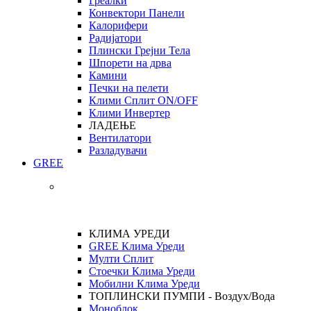
Греалки
Конвектори Панели
Калорифери
Радијатори
Плински Грејни Тела
Шпорети на дрва
Камини
Печки на пелети
Клими Сплит ON/OFF
Клими Инвертер
ЛАДЕЊЕ
Вентилатори
Разладувачи
GREE
КЛИМА УРЕДИ
GREE Клима Уреди
Мулти Сплит
Стоечки Клима Уреди
Мобилни Клима Уреди
ТОПЛИНСКИ ПУМПИ - Воздух/Вода
Моноблок