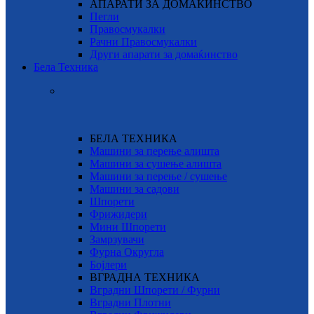
АПАРАТИ ЗА ДОМАЌИНСТВО
Пегли
Правосмукалки
Рачни Правосмукалки
Други апарати за домаќинство
Бела Техника
БЕЛА ТЕХНИКА
Машини за перење алишта
Машини за сушење алишта
Машини за перење / сушење
Машини за садови
Шпорети
Фрижидери
Мини Шпорети
Замрзувачи
Фурна Округла
Бојлери
ВГРАДНА ТЕХНИКА
Вградни Шпорети / Фурни
Вградни Плотни