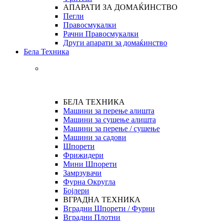
АПАРАТИ ЗА ДОМАЌИНСТВО
Пегли
Правосмукалки
Рачни Правосмукалки
Други апарати за домаќинство
Бела Техника
БЕЛА ТЕХНИКА
Машини за перење алишта
Машини за сушење алишта
Машини за перење / сушење
Машини за садови
Шпорети
Фрижидери
Мини Шпорети
Замрзувачи
Фурна Округла
Бојлери
ВГРАДНА ТЕХНИКА
Вградни Шпорети / Фурни
Вградни Плотни