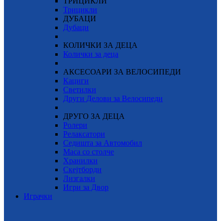
ТРИЦИКЛИ
Трицикли
ДУБАЦИ
Дубаци
КОЛИЧКИ ЗА ДЕЦА
Колички за деца
АКСЕСОАРИ ЗА ВЕЛОСИПЕДИ
Кациги
Светилки
Други Делови за Велосипеди
ДРУГО ЗА ДЕЦА
Ролери
Релаксатори
Седишта за Автомобил
Маса со столче
Хранилки
Скејтборди
Лизгалки
Игри за Двор
Играчки