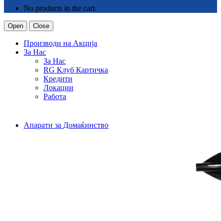
No products in the cart.
Open
Close
Производи на Акција
За Нас
За Нас
RG Клуб Картичка
Кредити
Локации
Работа
Апарати за Домаќинство