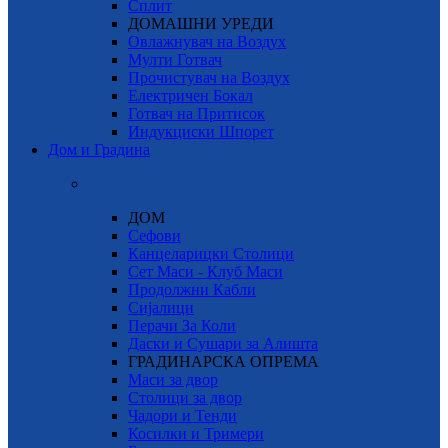
Сплит
ДОМАШНИ УРЕДИ
Овлажнувач на Воздух
Мулти Готвач
Прочистувач на Воздух
Електричен Бокал
Готвач на Притисок
Индукциски Шпорет
Дом и Градина
ДОМ
Сефови
Канцеларицки Столици
Сет Маси - Клуб Маси
Продолжни Кабли
Сијалици
Перачи За Коли
Даски и Сушари за Алишта
ГРАДИНАРСКА ОПРЕМА
Маси за двор
Столици за двор
Чадори и Тенди
Косилки и Тримери