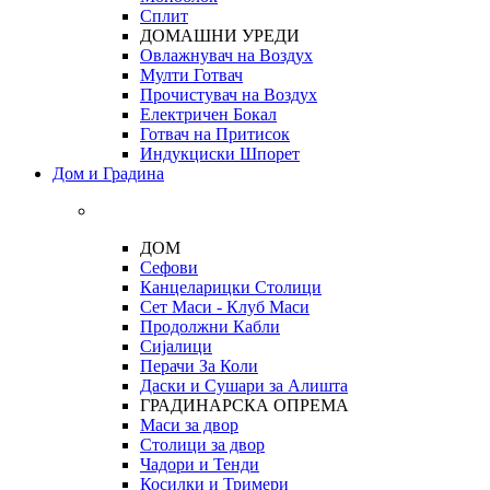
Сплит
ДОМАШНИ УРЕДИ
Овлажнувач на Воздух
Мулти Готвач
Прочистувач на Воздух
Електричен Бокал
Готвач на Притисок
Индукциски Шпорет
Дом и Градина
ДОМ
Сефови
Канцеларицки Столици
Сет Маси - Клуб Маси
Продолжни Кабли
Сијалици
Перачи За Коли
Даски и Сушари за Алишта
ГРАДИНАРСКА ОПРЕМА
Маси за двор
Столици за двор
Чадори и Тенди
Косилки и Тримери