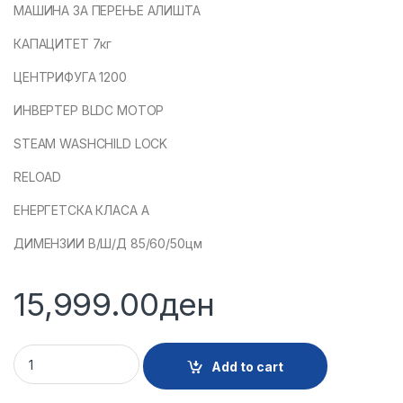
МАШИНА ЗА ПЕРЕЊЕ АЛИШТА
КАПАЦИТЕТ 7кг
ЦЕНТРИФУГА 1200
ИНВЕРТЕР BLDC МОТОР
STEAM WASH
CHILD LOCK
RELOAD
ЕНЕРГЕТСКА КЛАСА А
ДИМЕНЗИИ В/Ш/Д 85/60/50цм
15,999.00
ден
30053 - PERALLNA FAVORIT WM701200 03 BLDC quantity
Add to cart