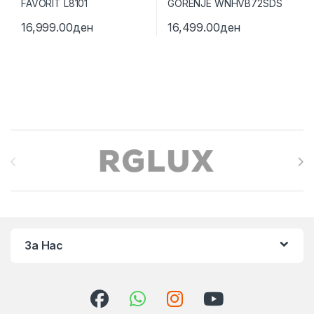
16,999.00
ден
16,499.00
ден
Brands Carousel
За Нас