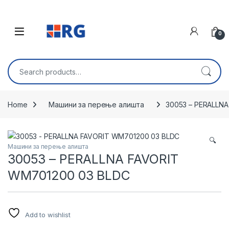
Skip to navigation
Skip to content
Open
0
Search for:
Home
Машини за перење алишта
30053 – PERALLN
🔍
Машини за перење алишта
30053 – PERALLNA FAVORIT
WM701200 03 BLDC
Add to wishlist