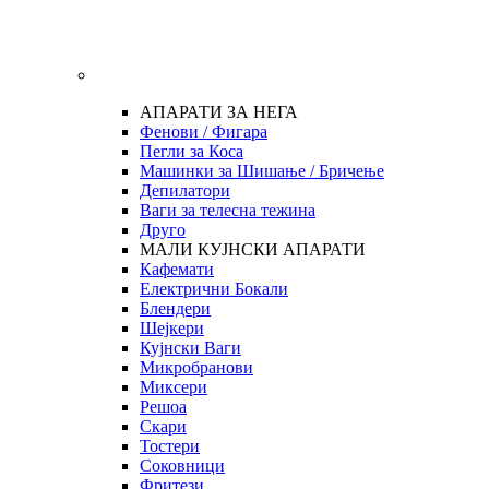
АПАРАТИ ЗА НЕГА
Фенови / Фигара
Пегли за Коса
Машинки за Шишање / Бричење
Депилатори
Ваги за телесна тежина
Друго
МАЛИ КУЈНСКИ АПАРАТИ
Кафемати
Електрични Бокали
Блендери
Шејкери
Кујнски Ваги
Микробранови
Миксери
Решоа
Скари
Тостери
Соковници
Фритези