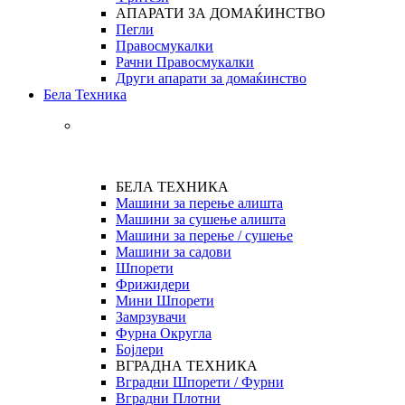
АПАРАТИ ЗА ДОМАЌИНСТВО
Пегли
Правосмукалки
Рачни Правосмукалки
Други апарати за домаќинство
Бела Техника
БЕЛА ТЕХНИКА
Машини за перење алишта
Машини за сушење алишта
Машини за перење / сушење
Машини за садови
Шпорети
Фрижидери
Мини Шпорети
Замрзувачи
Фурна Округла
Бојлери
ВГРАДНА ТЕХНИКА
Вградни Шпорети / Фурни
Вградни Плотни