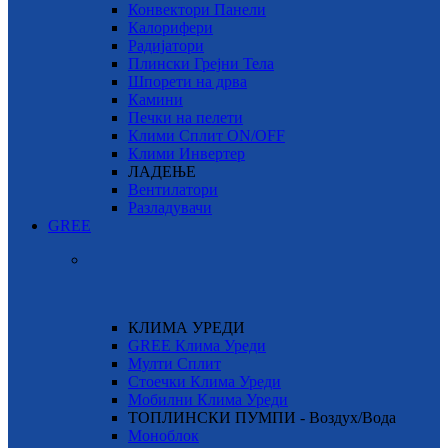
Конвектори Панели
Калорифери
Радијатори
Плински Грејни Тела
Шпорети на дрва
Камини
Печки на пелети
Клими Сплит ON/OFF
Клими Инвертер
ЛАДЕЊЕ
Вентилатори
Разладувачи
GREE
КЛИМА УРЕДИ
GREE Клима Уреди
Мулти Сплит
Стоечки Клима Уреди
Мобилни Клима Уреди
ТОПЛИНСКИ ПУМПИ - Воздух/Вода
Моноблок