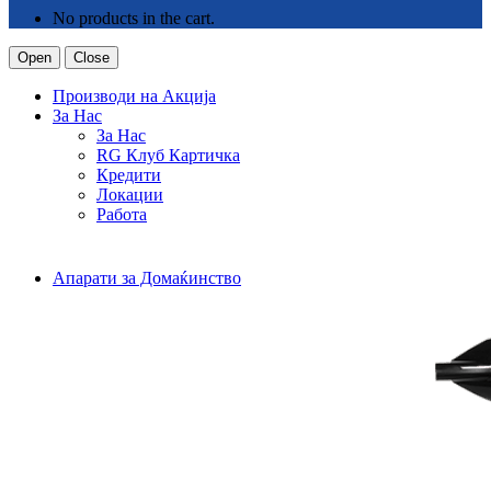
No products in the cart.
Open
Close
Производи на Акција
За Нас
За Нас
RG Клуб Картичка
Кредити
Локации
Работа
Апарати за Домаќинство