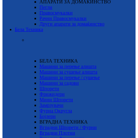
АПАРАТИ ЗА ДОМАЌИНСТВО
Пегли
Правосмукалки
Рачни Правосмукалки
Други апарати за домаќинство
Бела Техника
БЕЛА ТЕХНИКА
Машини за перење алишта
Машини за сушење алишта
Машини за перење / сушење
Машини за садови
Шпорети
Фрижидери
Мини Шпорети
Замрзувачи
Фурна Округла
Бојлери
ВГРАДНА ТЕХНИКА
Вградни Шпорети / Фурни
Вградни Плотни