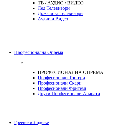
ТВ / АУДИО / ВИДЕО
Лед Телевизори
Држачи за Телевизори
Аудио и Видео
Професионална Опрема
ПРОФЕСИОНАЛНА ОПРЕМА
Професионали Тостери
Професионали Скари
Професионали Фритези
Други Професионали Апарати
Греење и Ладење