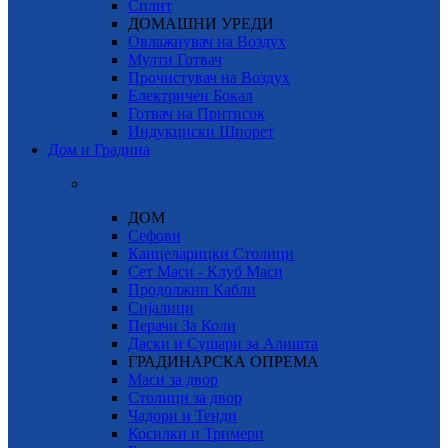
Сплит
ДОМАШНИ УРЕДИ
Овлажнувач на Воздух
Мулти Готвач
Прочистувач на Воздух
Електричен Бокал
Готвач на Притисок
Индукциски Шпорет
Дом и Градина
ДОМ
Сефови
Канцеларицки Столици
Сет Маси - Клуб Маси
Продолжни Кабли
Сијалици
Перачи За Коли
Даски и Сушари за Алишта
ГРАДИНАРСКА ОПРЕМА
Маси за двор
Столици за двор
Чадори и Тенди
Косилки и Тримери