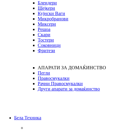
Блендери
Шејкери
Кујнски Ваги
Микробранови
Миксери
Решоа
Скари
Тостери
Соковници
Фритези
АПАРАТИ ЗА ДОМАЌИНСТВО
Пегли
Правосмукалки
Рачни Правосмукалки
Други апарати за домаќинство
Бела Техника