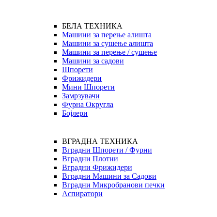
БЕЛА ТЕХНИКА
Машини за перење алишта
Машини за сушење алишта
Машини за перење / сушење
Машини за садови
Шпорети
Фрижидери
Мини Шпорети
Замрзувачи
Фурна Округла
Бојлери
ВГРАДНА ТЕХНИКА
Вградни Шпорети / Фурни
Вградни Плотни
Вградни Фрижидери
Вградни Машини за Садови
Вградни Микробранови печки
Аспиратори