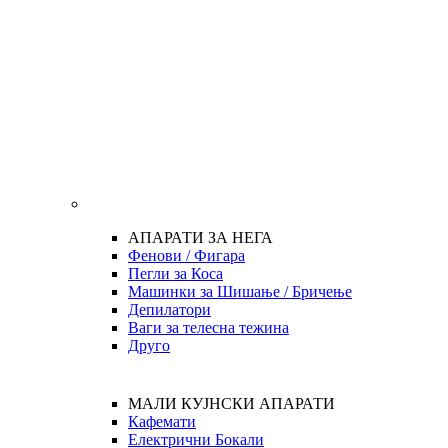
АПАРАТИ ЗА НЕГА
Фенови / Фигара
Пегли за Коса
Машинки за Шишање / Бричење
Депилатори
Ваги за телесна тежина
Друго
МАЛИ КУЈНСКИ АПАРАТИ
Кафемати
Електрични Бокали