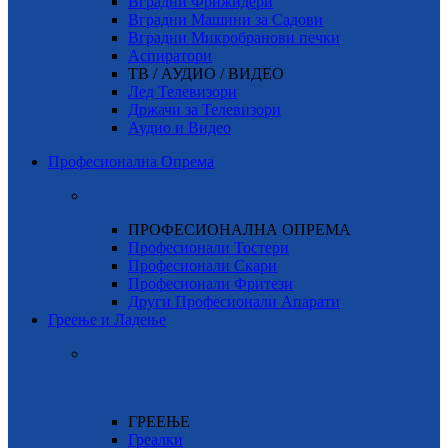
Вградни Фрижидери
Вградни Машини за Садови
Вградни Микробранови печки
Аспиратори
ТВ / АУДИО / ВИДЕО
Лед Телевизори
Држачи за Телевизори
Аудио и Видео
Професионална Опрема
ПРОФЕСИОНАЛНА ОПРЕМА
Професионали Тостери
Професионали Скари
Професионали Фритези
Други Професионали Апарати
Греење и Ладење
ГРЕЕЊЕ
Греалки