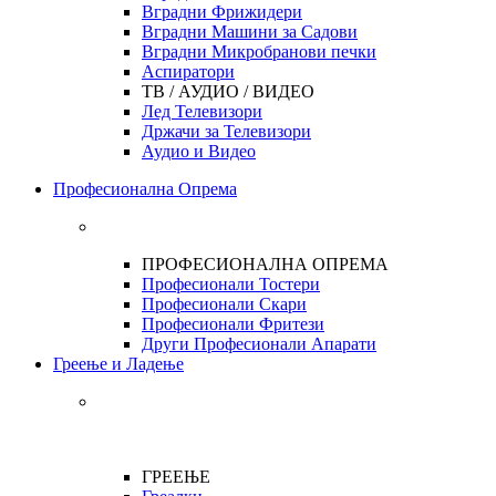
Вградни Фрижидери
Вградни Машини за Садови
Вградни Микробранови печки
Аспиратори
ТВ / АУДИО / ВИДЕО
Лед Телевизори
Држачи за Телевизори
Аудио и Видео
Професионална Опрема
ПРОФЕСИОНАЛНА ОПРЕМА
Професионали Тостери
Професионали Скари
Професионали Фритези
Други Професионали Апарати
Греење и Ладење
ГРЕЕЊЕ