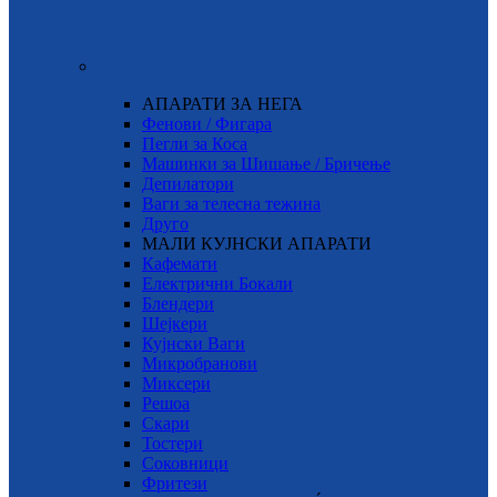
АПАРАТИ ЗА НЕГА
Фенови / Фигара
Пегли за Коса
Машинки за Шишање / Бричење
Депилатори
Ваги за телесна тежина
Друго
МАЛИ КУЈНСКИ АПАРАТИ
Кафемати
Електрични Бокали
Блендери
Шејкери
Кујнски Ваги
Микробранови
Миксери
Решоа
Скари
Тостери
Соковници
Фритези