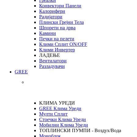
Греалки
Конвектори Панели
Калорифери
Радијатори
Плински Грејни Тела
Шпорети на дрва
Камини
Печки на пелети
Клими Сплит ON/OFF
Клими Инвертер
ЛАДЕЊЕ
Вентилатори
Разладувачи
GREE
КЛИМА УРЕДИ
GREE Клима Уреди
Мулти Сплит
Стоечки Клима Уреди
Мобилни Клима Уреди
ТОПЛИНСКИ ПУМПИ - Воздух/Вода
Моноблок