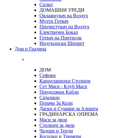
Сплит
ДОМАШНИ УРЕДИ
Овлажнувач на Воздух
Мулти Готвач
Прочистувач на Воздух
Електричен Бокал
Готвач на Притисок
Индукциски Шпорет
Дом и Градина
ДОМ
Сефови
Канцеларицки Столици
Сет Маси - Клуб Маси
Продолжни Кабли
Сијалици
Перачи За Коли
Даски и Сушари за Алишта
ГРАДИНАРСКА ОПРЕМА
Маси за двор
Столици за двор
Чадори и Тенди
Косилки и Тримери