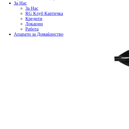
За Нас
За Нас
RG Клуб Картичка
Кредити
Локации
Работа
Апарати за Домаќинство