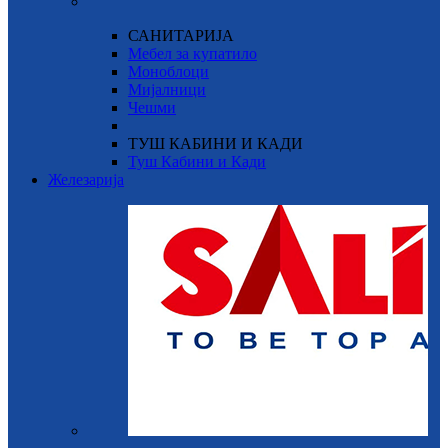
САНИТАРИЈА
Мебел за купатило
Моноблоци
Мијалници
Чешми
ТУШ КАБИНИ И КАДИ
Туш Кабини и Кади
Железарија