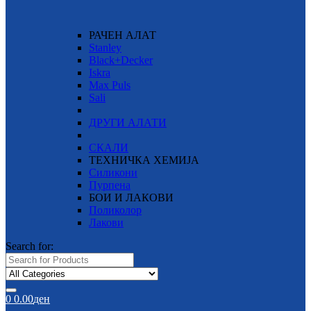
РАЧЕН АЛАТ
Stanley
Black+Decker
Iskra
Max Puls
Sali
ДРУГИ АЛАТИ
СКАЛИ
ТЕХНИЧКА ХЕМИЈА
Силикони
Пурпена
БОИ И ЛАКОВИ
Поликолор
Лакови
Search for:
0
0.00
ден