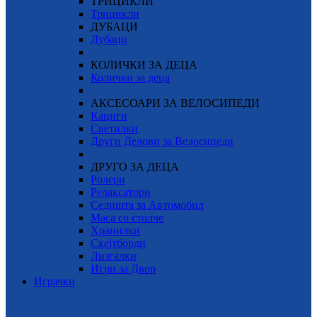
ТРИЦИКЛИ
Трицикли
ДУБАЦИ
Дубаци
КОЛИЧКИ ЗА ДЕЦА
Колички за деца
АКСЕСОАРИ ЗА ВЕЛОСИПЕДИ
Кациги
Светилки
Други Делови за Велосипеди
ДРУГО ЗА ДЕЦА
Ролери
Релаксатори
Седишта за Автомобил
Маса со столче
Хранилки
Скејтборди
Лизгалки
Игри за Двор
Играчки