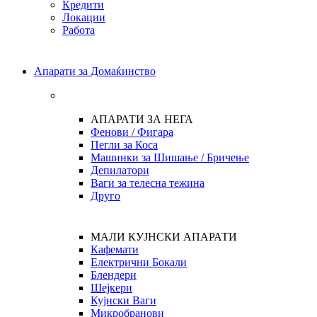
Кредити
Локации
Работа
Апарати за Домаќинство
АПАРАТИ ЗА НЕГА
Фенови / Фигара
Пегли за Коса
Машинки за Шишање / Бричење
Депилатори
Ваги за телесна тежина
Друго
МАЛИ КУЈНСКИ АПАРАТИ
Кафемати
Електрични Бокали
Блендери
Шејкери
Кујнски Ваги
Микробранови