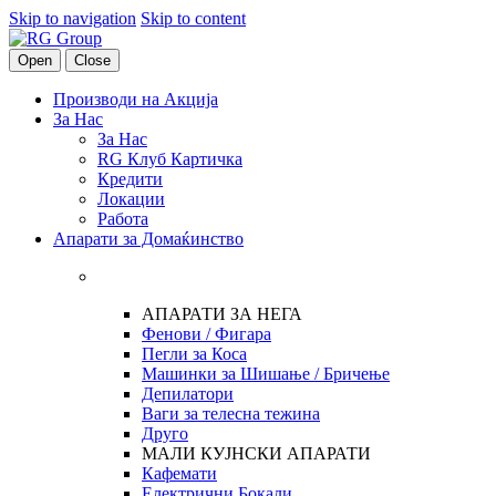
Skip to navigation
Skip to content
Open
Close
Производи на Акција
За Нас
За Нас
RG Клуб Картичка
Кредити
Локации
Работа
Апарати за Домаќинство
АПАРАТИ ЗА НЕГА
Фенови / Фигара
Пегли за Коса
Машинки за Шишање / Бричење
Депилатори
Ваги за телесна тежина
Друго
МАЛИ КУЈНСКИ АПАРАТИ
Кафемати
Електрични Бокали