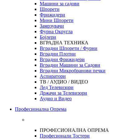
Машини за садови
Шпорети
Фрижидери
Мини Шпорети
Замрзувачи
Фурна Округла
Бојлери
ВГРАДНА ТЕХНИКА
Вградни Шпорети / Фурни
Вградни Плотни
Вградни Фрижидери
Вградни Машини за Садови
Вградни Микробранови печки
Аспиратори
ТВ / АУДИО / ВИДЕО
Лед Телевизори
Држачи за Телевизори
Аудио и Видео
Професионална Опрема
ПРОФЕСИОНАЛНА ОПРЕМА
Професионали Тостери