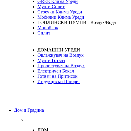
GREE Клима Уреди
Мулти Сплит
Стоечки Клима Уреди
Мобилни Клима Уреди
ТОПЛИНСКИ ПУМПИ - Воздух/Вода
Моноблок
Сплит
ДОМАШНИ УРЕДИ
Овлажнувач на Воздух
Мулти Готвач
Прочистувач на Воздух
Електричен Бокал
Готвач на Притисок
Индукциски Шпорет
Дом и Градина
ДОМ