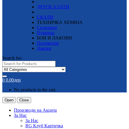
ДРУГИ АЛАТИ
СКАЛИ
ТЕХНИЧКА ХЕМИЈА
Силикони
Пурпена
БОИ И ЛАКОВИ
Поликолор
Лакови
Search for:
0
0.00
ден
No products in the cart.
Open
Close
Производи на Акција
За Нас
За Нас
RG Клуб Картичка