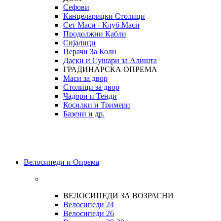
Сефови
Канцеларицки Столици
Сет Маси - Клуб Маси
Продолжни Кабли
Сијалици
Перачи За Коли
Даски и Сушари за Алишта
ГРАДИНАРСКА ОПРЕМА
Маси за двор
Столици за двор
Чадори и Тенди
Косилки и Тримери
Базени и др.
Велосипеди и Опрема
ВЕЛОСИПЕДИ ЗА ВОЗРАСНИ
Велосипеди 24
Велосипеди 26