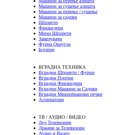
Машини за перење алишта
Машини за сушење алишта
Машини за перење / сушење
Машини за садови
Шпорети
Фрижидери
Мини Шпорети
Замрзувачи
Фурна Округла
Бојлери
ВГРАДНА ТЕХНИКА
Вградни Шпорети / Фурни
Вградни Плотни
Вградни Фрижидери
Вградни Машини за Садови
Вградни Микробранови печки
Аспиратори
ТВ / АУДИО / ВИДЕО
Лед Телевизори
Држачи за Телевизори
Аудио и Видео