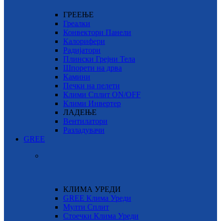
ГРЕЕЊЕ
Греалки
Конвектори Панели
Калорифери
Радијатори
Плински Грејни Тела
Шпорети на дрва
Камини
Печки на пелети
Клими Сплит ON/OFF
Клими Инвертер
ЛАДЕЊЕ
Вентилатори
Разладувачи
GREE
КЛИМА УРЕДИ
GREE Клима Уреди
Мулти Сплит
Стоечки Клима Уреди