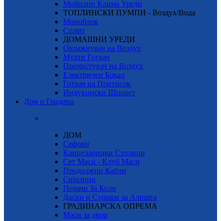
Мобилни Клима Уреди
ТОПЛИНСКИ ПУМПИ - Воздух/Вода
Моноблок
Сплит
ДОМАШНИ УРЕДИ
Овлажнувач на Воздух
Мулти Готвач
Прочистувач на Воздух
Електричен Бокал
Готвач на Притисок
Индукциски Шпорет
Дом и Градина
ДОМ
Сефови
Канцеларицки Столици
Сет Маси - Клуб Маси
Продолжни Кабли
Сијалици
Перачи За Коли
Даски и Сушари за Алишта
ГРАДИНАРСКА ОПРЕМА
Маси за двор