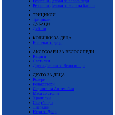
Резервни Делови за велосипеди
Резервни Делови за коли на батери
ТРИЦИКЛИ
Трицикли
ДУБАЦИ
Дубаци
КОЛИЧКИ ЗА ДЕЦА
Колички за деца
АКСЕСОАРИ ЗА ВЕЛОСИПЕДИ
Кациги
Светилки
Други Делови за Велосипеди
ДРУГО ЗА ДЕЦА
Ролери
Релаксатори
Седишта за Автомобил
Маса со столче
Хранилки
Скејтборди
Лизгалки
Игри за Двор