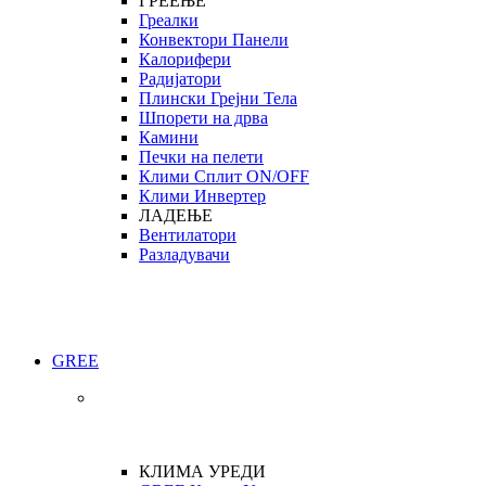
ГРЕЕЊЕ
Греалки
Конвектори Панели
Калорифери
Радијатори
Плински Грејни Тела
Шпорети на дрва
Камини
Печки на пелети
Клими Сплит ON/OFF
Клими Инвертер
ЛАДЕЊЕ
Вентилатори
Разладувачи
GREE
КЛИМА УРЕДИ