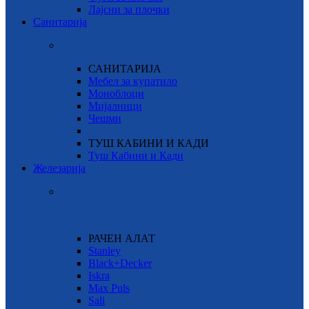
Лајсни за плочки
Санитарија
САНИТАРИЈА
Мебел за купатило
Моноблоци
Мијалници
Чешми
ТУШ КАБИНИ И КАДИ
Туш Кабини и Кади
Железарија
РАЧЕН АЛАТ
Stanley
Black+Decker
Iskra
Max Puls
Sali