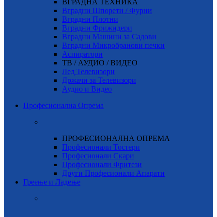
ВГРАДНА ТЕХНИКА
Вградни Шпорети / Фурни
Вградни Плотни
Вградни Фрижидери
Вградни Машини за Садови
Вградни Микробранови печки
Аспиратори
ТВ / АУДИО / ВИДЕО
Лед Телевизори
Држачи за Телевизори
Аудио и Видео
Професионална Опрема
ПРОФЕСИОНАЛНА ОПРЕМА
Професионали Тостери
Професионали Скари
Професионали Фритези
Други Професионали Апарати
Греење и Ладење