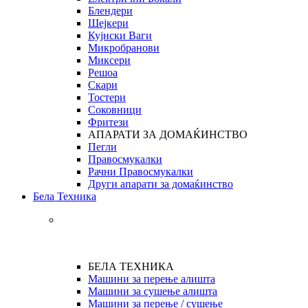
Блендери
Шејкери
Кујнски Ваги
Микробранови
Миксери
Решоа
Скари
Тостери
Соковници
Фритези
АПАРАТИ ЗА ДОМАЌИНСТВО
Пегли
Правосмукалки
Рачни Правосмукалки
Други апарати за домаќинство
Бела Техника
БЕЛА ТЕХНИКА
Машини за перење алишта
Машини за сушење алишта
Машини за перење / сушење