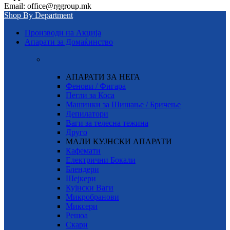
Email: office@rggroup.mk
Shop By Department
Производи на Акција
Апарати за Домаќинство
АПАРАТИ ЗА НЕГА
Фенови / Фигара
Пегли за Коса
Машинки за Шишање / Бричење
Депилатори
Ваги за телесна тежина
Друго
МАЛИ КУЈНСКИ АПАРАТИ
Кафемати
Електрични Бокали
Блендери
Шејкери
Кујнски Ваги
Микробранови
Миксери
Решоа
Скари