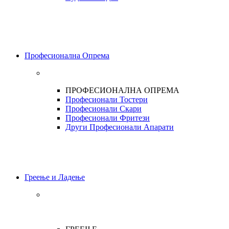
Професионална Опрема
ПРОФЕСИОНАЛНА ОПРЕМА
Професионали Тостери
Професионали Скари
Професионали Фритези
Други Професионали Апарати
Греење и Ладење