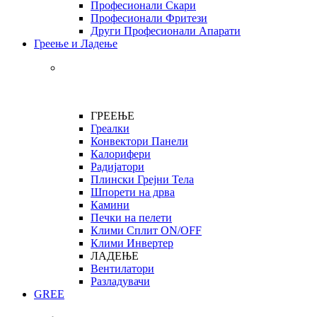
Професионали Скари
Професионали Фритези
Други Професионали Апарати
Греење и Ладење
ГРЕЕЊЕ
Греалки
Конвектори Панели
Калорифери
Радијатори
Плински Грејни Тела
Шпорети на дрва
Камини
Печки на пелети
Клими Сплит ON/OFF
Клими Инвертер
ЛАДЕЊЕ
Вентилатори
Разладувачи
GREE