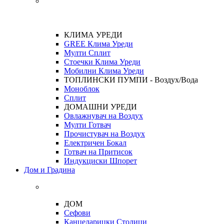
КЛИМА УРЕДИ
GREE Клима Уреди
Мулти Сплит
Стоечки Клима Уреди
Мобилни Клима Уреди
ТОПЛИНСКИ ПУМПИ - Воздух/Вода
Моноблок
Сплит
ДОМАШНИ УРЕДИ
Овлажнувач на Воздух
Мулти Готвач
Прочистувач на Воздух
Електричен Бокал
Готвач на Притисок
Индукциски Шпорет
Дом и Градина
ДОМ
Сефови
Канцеларицки Столици