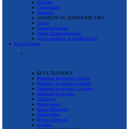
Тостери
Соковници
Фритези
АПАРАТИ ЗА ДОМАЌИНСТВО
Пегли
Правосмукалки
Рачни Правосмукалки
Други апарати за домаќинство
Бела Техника
БЕЛА ТЕХНИКА
Машини за перење алишта
Машини за сушење алишта
Машини за перење / сушење
Машини за садови
Шпорети
Фрижидери
Мини Шпорети
Замрзувачи
Фурна Округла
Бојлери