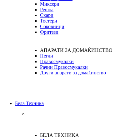
Миксери
Решоа
Скари
Тостери
Соковници
Фритези
АПАРАТИ ЗА ДОМАЌИНСТВО
Пегли
Правосмукалки
Рачни Правосмукалки
Други апарати за домаќинство
Бела Техника
БЕЛА ТЕХНИКА