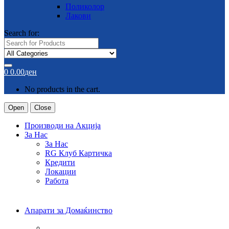
Поликолор
Лакови
Search for:
0
0.00
ден
No products in the cart.
Open
Close
Производи на Акција
За Нас
За Нас
RG Клуб Картичка
Кредити
Локации
Работа
Апарати за Домаќинство