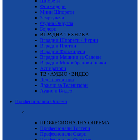
Шпорети
Фрижидери
Мини Шпорети
Замрзувачи
Фурна Округла
Бојлери
ВГРАДНА ТЕХНИКА
Вградни Шпорети / Фурни
Вградни Плотни
Вградни Фрижидери
Вградни Машини за Садови
Вградни Микробранови печки
Аспиратори
ТВ / АУДИО / ВИДЕО
Лед Телевизори
Држачи за Телевизори
Аудио и Видео
Професионална Опрема
ПРОФЕСИОНАЛНА ОПРЕМА
Професионали Тостери
Професионали Скари
Професионали Фритези