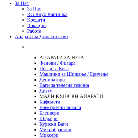
За Нас
За Нас
RG Клуб Картичка
Кредити
Локации
Работа
Апарати за Домаќинство
АПАРАТИ ЗА НЕГА
Фенови / Фигара
Пегли за Коса
Машинки за Шишање / Бричење
Депилатори
Ваги за телесна тежина
Друго
МАЛИ КУЈНСКИ АПАРАТИ
Кафемати
Електрични Бокали
Блендери
Шејкери
Кујнски Ваги
Микробранови
Миксери