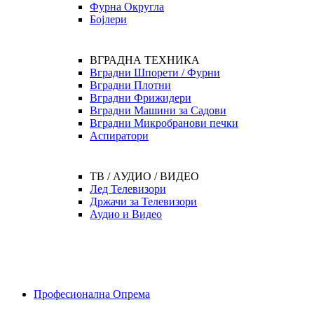
Фурна Округла
Бојлери
ВГРАДНА ТЕХНИКА
Вградни Шпорети / Фурни
Вградни Плотни
Вградни Фрижидери
Вградни Машини за Садови
Вградни Микробранови печки
Аспиратори
ТВ / АУДИО / ВИДЕО
Лед Телевизори
Држачи за Телевизори
Аудио и Видео
Професионална Опрема