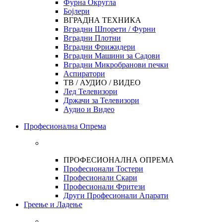
Фурна Округла
Бојлери
ВГРАДНА ТЕХНИКА
Вградни Шпорети / Фурни
Вградни Плотни
Вградни Фрижидери
Вградни Машини за Садови
Вградни Микробранови печки
Аспиратори
ТВ / АУДИО / ВИДЕО
Лед Телевизори
Држачи за Телевизори
Аудио и Видео
Професионална Опрема
ПРОФЕСИОНАЛНА ОПРЕМА
Професионали Тостери
Професионали Скари
Професионали Фритези
Други Професионали Апарати
Греење и Ладење