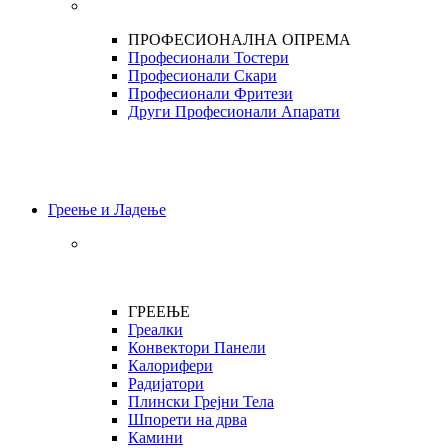
ПРОФЕСИОНАЛНА ОПРЕМА
Професионали Тостери
Професионали Скари
Професионали Фритези
Други Професионали Апарати
Греење и Ладење
ГРЕЕЊЕ
Греалки
Конвектори Панели
Калорифери
Радијатори
Плински Грејни Тела
Шпорети на дрва
Камини