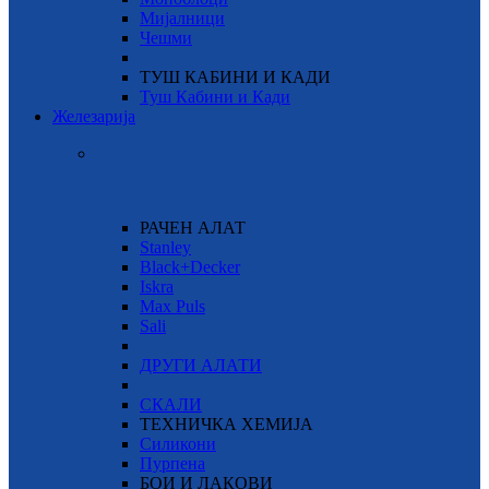
Мијалници
Чешми
ТУШ КАБИНИ И КАДИ
Туш Кабини и Кади
Железарија
РАЧЕН АЛАТ
Stanley
Black+Decker
Iskra
Max Puls
Sali
ДРУГИ АЛАТИ
СКАЛИ
ТЕХНИЧКА ХЕМИЈА
Силикони
Пурпена
БОИ И ЛАКОВИ