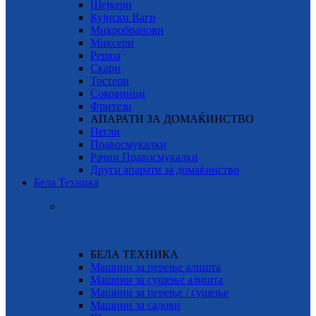
Шејкери
Кујнски Ваги
Микробранови
Миксери
Решоа
Скари
Тостери
Соковници
Фритези
АПАРАТИ ЗА ДОМАЌИНСТВО
Пегли
Правосмукалки
Рачни Правосмукалки
Други апарати за домаќинство
Бела Техника
БЕЛА ТЕХНИКА
Машини за перење алишта
Машини за сушење алишта
Машини за перење / сушење
Машини за садови