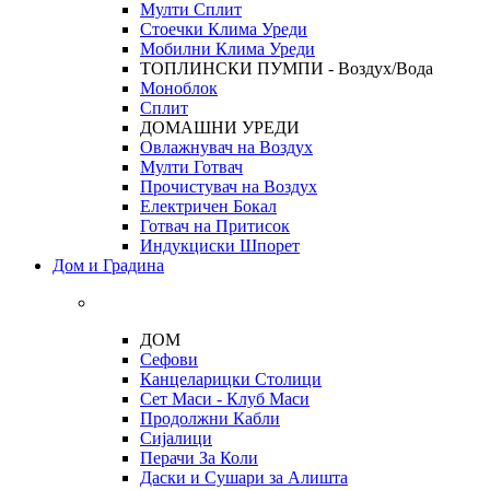
Мулти Сплит
Стоечки Клима Уреди
Мобилни Клима Уреди
ТОПЛИНСКИ ПУМПИ - Воздух/Вода
Моноблок
Сплит
ДОМАШНИ УРЕДИ
Овлажнувач на Воздух
Мулти Готвач
Прочистувач на Воздух
Електричен Бокал
Готвач на Притисок
Индукциски Шпорет
Дом и Градина
ДОМ
Сефови
Канцеларицки Столици
Сет Маси - Клуб Маси
Продолжни Кабли
Сијалици
Перачи За Коли
Даски и Сушари за Алишта