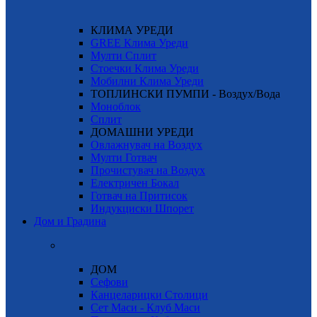
КЛИМА УРЕДИ
GREE Клима Уреди
Мулти Сплит
Стоечки Клима Уреди
Мобилни Клима Уреди
ТОПЛИНСКИ ПУМПИ - Воздух/Вода
Моноблок
Сплит
ДОМАШНИ УРЕДИ
Овлажнувач на Воздух
Мулти Готвач
Прочистувач на Воздух
Електричен Бокал
Готвач на Притисок
Индукциски Шпорет
Дом и Градина
ДОМ
Сефови
Канцеларицки Столици
Сет Маси - Клуб Маси