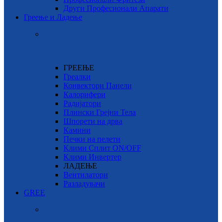
Други Професионали Апарати
Греење и Ладење
ГРЕЕЊЕ
Греалки
Конвектори Панели
Калорифери
Радијатори
Плински Грејни Тела
Шпорети на дрва
Камини
Печки на пелети
Клими Сплит ON/OFF
Клими Инвертер
ЛАДЕЊЕ
Вентилатори
Разладувачи
GREE