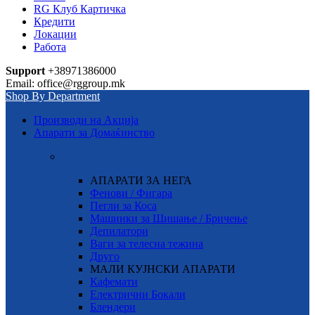
RG Клуб Картичка
Кредити
Локации
Работа
Support
+38971386000
Email: office@rggroup.mk
Shop By Department
Производи на Акција
Апарати за Домаќинство
АПАРАТИ ЗА НЕГА
Фенови / Фигара
Пегли за Коса
Машинки за Шишање / Бричење
Депилатори
Ваги за телесна тежина
Друго
МАЛИ КУЈНСКИ АПАРАТИ
Кафемати
Електрични Бокали
Блендери