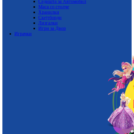
Седишта за Автомобил
Маса со столче
Хранилки
Скејтборди
Лизгалки
Игри за Двор
Играчки