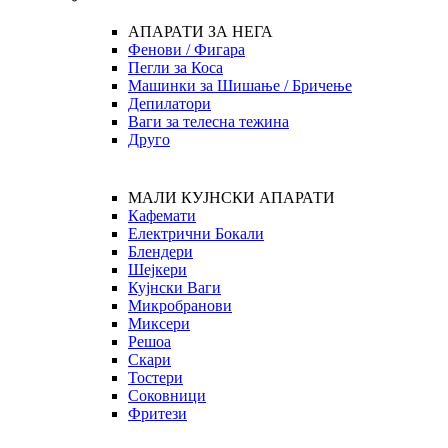
АПАРАТИ ЗА НЕГА
Фенови / Фигара
Пегли за Коса
Машинки за Шишање / Бричење
Депилатори
Ваги за телесна тежина
Друго
МАЛИ КУЈНСКИ АПАРАТИ
Кафемати
Електрични Бокали
Блендери
Шејкери
Кујнски Ваги
Микробранови
Миксери
Решоа
Скари
Тостери
Соковници
Фритези