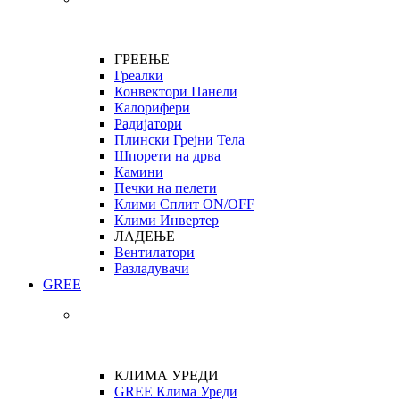
ГРЕЕЊЕ
Греалки
Конвектори Панели
Калорифери
Радијатори
Плински Грејни Тела
Шпорети на дрва
Камини
Печки на пелети
Клими Сплит ON/OFF
Клими Инвертер
ЛАДЕЊЕ
Вентилатори
Разладувачи
GREE
КЛИМА УРЕДИ
GREE Клима Уреди