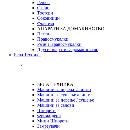
Решоа
Скари
Тостери
Соковници
Фритези
АПАРАТИ ЗА ДОМАЌИНСТВО
Пегли
Правосмукалки
Рачни Правосмукалки
Други апарати за домаќинство
Бела Техника
БЕЛА ТЕХНИКА
Машини за перење алишта
Машини за сушење алишта
Машини за перење / сушење
Машини за садови
Шпорети
Фрижидери
Мини Шпорети
Замрзувачи