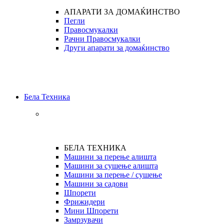
АПАРАТИ ЗА ДОМАЌИНСТВО
Пегли
Правосмукалки
Рачни Правосмукалки
Други апарати за домаќинство
Бела Техника
БЕЛА ТЕХНИКА
Машини за перење алишта
Машини за сушење алишта
Машини за перење / сушење
Машини за садови
Шпорети
Фрижидери
Мини Шпорети
Замрзувачи