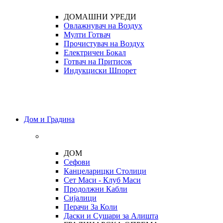
ДОМАШНИ УРЕДИ
Овлажнувач на Воздух
Мулти Готвач
Прочистувач на Воздух
Електричен Бокал
Готвач на Притисок
Индукциски Шпорет
Дом и Градина
ДОМ
Сефови
Канцеларицки Столици
Сет Маси - Клуб Маси
Продолжни Кабли
Сијалици
Перачи За Коли
Даски и Сушари за Алишта