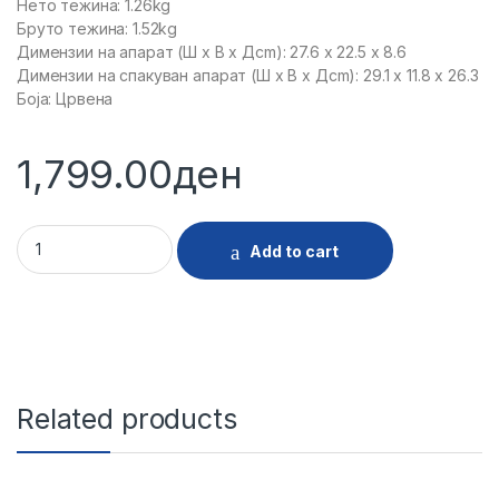
Нето тежина: 1.26kg
Бруто тежина: 1.52kg
Димензии на апарат (Ш x В x Дcm): 27.6 x 22.5 x 8.6
Димензии на спакуван апарат (Ш x В x Дcm): 29.1 x 11.8 x 26.3
Боја: Црвена
1,799.00
ден
29777 - TOSTER VOX SM123R quantity
Add to cart
Related products