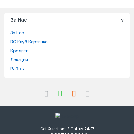
Brands Carousel
За Нас
За Нас
RG Клуб Картичка
Кредити
Локации
Работа
Got Questions ? Call us 24/7!