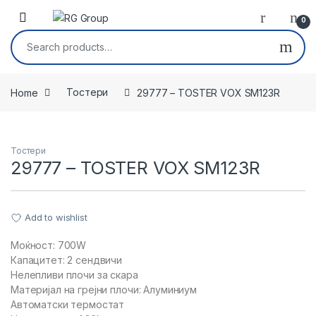
Skip to navigation
Skip to content
Open
0
Search for:
Home
Тостери
29777 – TOSTER VOX SM123R
Тостери
29777 – TOSTER VOX SM123R
Add to wishlist
Моќност: 700W
Капацитет: 2 сендвичи
Нелепливи плочи за скара
Материјал на грејни плочи: Алуминиум
Автоматски термостат