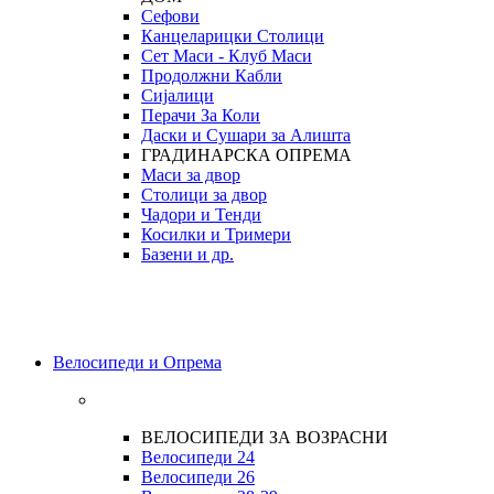
Сефови
Канцеларицки Столици
Сет Маси - Клуб Маси
Продолжни Кабли
Сијалици
Перачи За Коли
Даски и Сушари за Алишта
ГРАДИНАРСКА ОПРЕМА
Маси за двор
Столици за двор
Чадори и Тенди
Косилки и Тримери
Базени и др.
Велосипеди и Опрема
ВЕЛОСИПЕДИ ЗА ВОЗРАСНИ
Велосипеди 24
Велосипеди 26