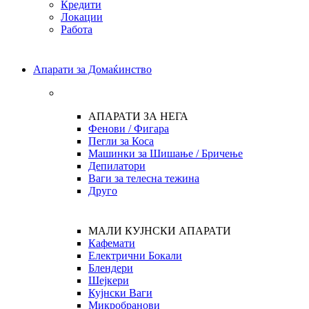
Кредити
Локации
Работа
Апарати за Домаќинство
АПАРАТИ ЗА НЕГА
Фенови / Фигара
Пегли за Коса
Машинки за Шишање / Бричење
Депилатори
Ваги за телесна тежина
Друго
МАЛИ КУЈНСКИ АПАРАТИ
Кафемати
Електрични Бокали
Блендери
Шејкери
Кујнски Ваги
Микробранови