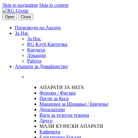
Skip to navigation
Skip to content
Open
Close
Производи на Акција
За Нас
За Нас
RG Клуб Картичка
Кредити
Локации
Работа
Апарати за Домаќинство
АПАРАТИ ЗА НЕГА
Фенови / Фигара
Пегли за Коса
Машинки за Шишање / Бричење
Депилатори
Ваги за телесна тежина
Друго
МАЛИ КУЈНСКИ АПАРАТИ
Кафемати
Електрични Бокали