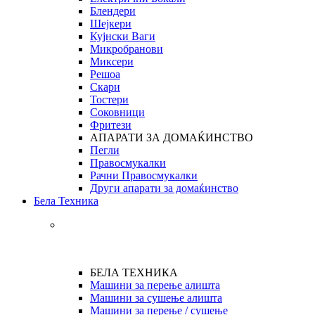
Блендери
Шејкери
Кујнски Ваги
Микробранови
Миксери
Решоа
Скари
Тостери
Соковници
Фритези
АПАРАТИ ЗА ДОМАЌИНСТВО
Пегли
Правосмукалки
Рачни Правосмукалки
Други апарати за домаќинство
Бела Техника
БЕЛА ТЕХНИКА
Машини за перење алишта
Машини за сушење алишта
Машини за перење / сушење