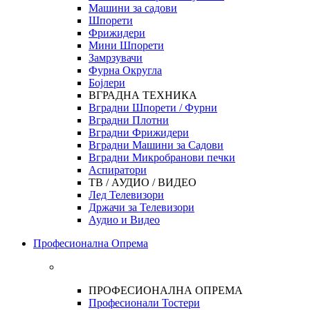
Машини за садови
Шпорети
Фрижидери
Мини Шпорети
Замрзувачи
Фурна Округла
Бојлери
ВГРАДНА ТЕХНИКА
Вградни Шпорети / Фурни
Вградни Плотни
Вградни Фрижидери
Вградни Машини за Садови
Вградни Микробранови печки
Аспиратори
ТВ / АУДИО / ВИДЕО
Лед Телевизори
Држачи за Телевизори
Аудио и Видео
Професионална Опрема
ПРОФЕСИОНАЛНА ОПРЕМА
Професионали Тостери