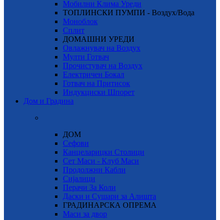
Мобилни Клима Уреди
ТОПЛИНСКИ ПУМПИ - Воздух/Вода
Моноблок
Сплит
ДОМАШНИ УРЕДИ
Овлажнувач на Воздух
Мулти Готвач
Прочистувач на Воздух
Електричен Бокал
Готвач на Притисок
Индукциски Шпорет
Дом и Градина
ДОМ
Сефови
Канцеларицки Столици
Сет Маси - Клуб Маси
Продолжни Кабли
Сијалици
Перачи За Коли
Даски и Сушари за Алишта
ГРАДИНАРСКА ОПРЕМА
Маси за двор