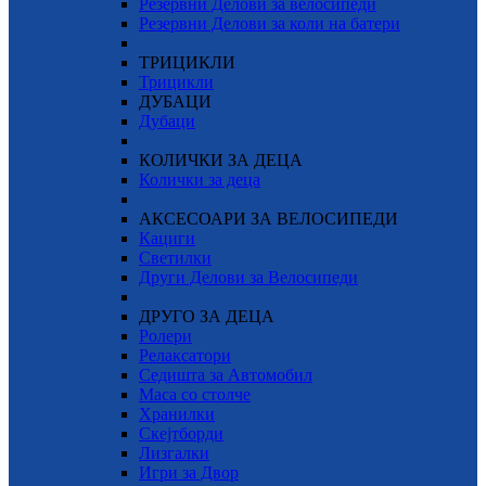
Резервни Делови за велосипеди
Резервни Делови за коли на батери
ТРИЦИКЛИ
Трицикли
ДУБАЦИ
Дубаци
КОЛИЧКИ ЗА ДЕЦА
Колички за деца
АКСЕСОАРИ ЗА ВЕЛОСИПЕДИ
Кациги
Светилки
Други Делови за Велосипеди
ДРУГО ЗА ДЕЦА
Ролери
Релаксатори
Седишта за Автомобил
Маса со столче
Хранилки
Скејтборди
Лизгалки
Игри за Двор