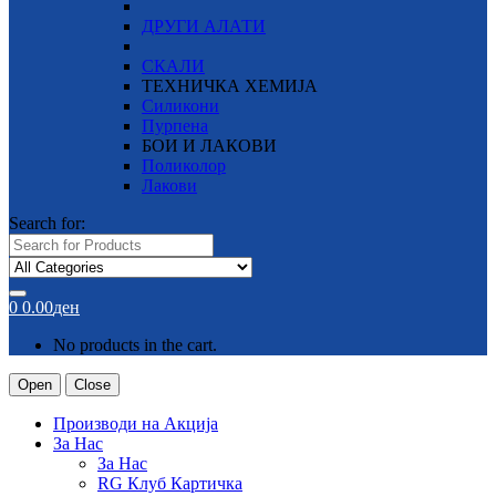
ДРУГИ АЛАТИ
СКАЛИ
ТЕХНИЧКА ХЕМИЈА
Силикони
Пурпена
БОИ И ЛАКОВИ
Поликолор
Лакови
Search for:
0
0.00
ден
No products in the cart.
Open
Close
Производи на Акција
За Нас
За Нас
RG Клуб Картичка