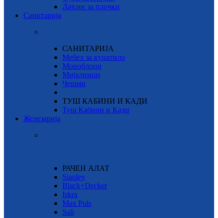
Лајсни за плочки
Санитарија
САНИТАРИЈА
Мебел за купатило
Моноблоци
Мијалници
Чешми
ТУШ КАБИНИ И КАДИ
Туш Кабини и Кади
Железарија
РАЧЕН АЛАТ
Stanley
Black+Decker
Iskra
Max Puls
Sali