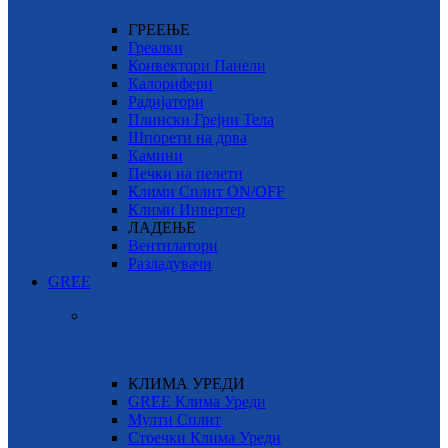
ГРЕЕЊЕ
Греалки
Конвектори Панели
Калорифери
Радијатори
Плински Грејни Тела
Шпорети на дрва
Камини
Печки на пелети
Клими Сплит ON/OFF
Клими Инвертер
ЛАДЕЊЕ
Вентилатори
Разладувачи
GREE
КЛИМА УРЕДИ
GREE Клима Уреди
Мулти Сплит
Стоечки Клима Уреди