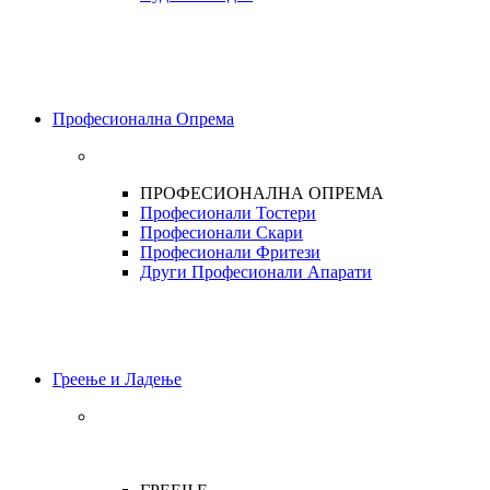
Професионална Опрема
ПРОФЕСИОНАЛНА ОПРЕМА
Професионали Тостери
Професионали Скари
Професионали Фритези
Други Професионали Апарати
Греење и Ладење