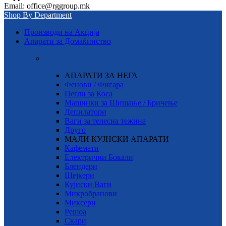
Email: office@rggroup.mk
Shop By Department
Производи на Акција
Апарати за Домаќинство
АПАРАТИ ЗА НЕГА
Фенови / Фигара
Пегли за Коса
Машинки за Шишање / Бричење
Депилатори
Ваги за телесна тежина
Друго
МАЛИ КУЈНСКИ АПАРАТИ
Кафемати
Електрични Бокали
Блендери
Шејкери
Кујнски Ваги
Микробранови
Миксери
Решоа
Скари