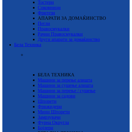
Тостери
Соковници
Фритези
АПАРАТИ ЗА ДОМАЌИНСТВО
Пегли
Правосмукалки
Рачни Правосмукалки
Други апарати за домаќинство
Бела Техника
БЕЛА ТЕХНИКА
Машини за перење алишта
Машини за сушење алишта
Машини за перење / сушење
Машини за садови
Шпорети
Фрижидери
Мини Шпорети
Замрзувачи
Фурна Округла
Бојлери