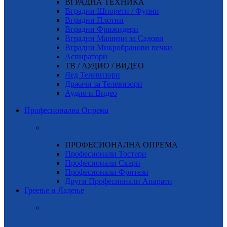
ВГРАДНА ТЕХНИКА
Вградни Шпорети / Фурни
Вградни Плотни
Вградни Фрижидери
Вградни Машини за Садови
Вградни Микробранови печки
Аспиратори
ТВ / АУДИО / ВИДЕО
Лед Телевизори
Држачи за Телевизори
Аудио и Видео
Професионална Опрема
ПРОФЕСИОНАЛНА ОПРЕМА
Професионали Тостери
Професионали Скари
Професионали Фритези
Други Професионали Апарати
Греење и Ладење