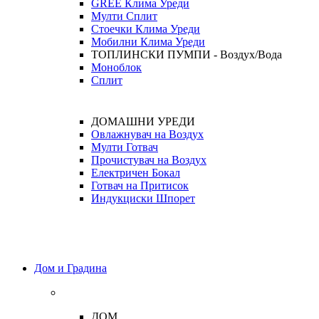
GREE Клима Уреди
Мулти Сплит
Стоечки Клима Уреди
Мобилни Клима Уреди
ТОПЛИНСКИ ПУМПИ - Воздух/Вода
Моноблок
Сплит
ДОМАШНИ УРЕДИ
Овлажнувач на Воздух
Мулти Готвач
Прочистувач на Воздух
Електричен Бокал
Готвач на Притисок
Индукциски Шпорет
Дом и Градина
ДОМ