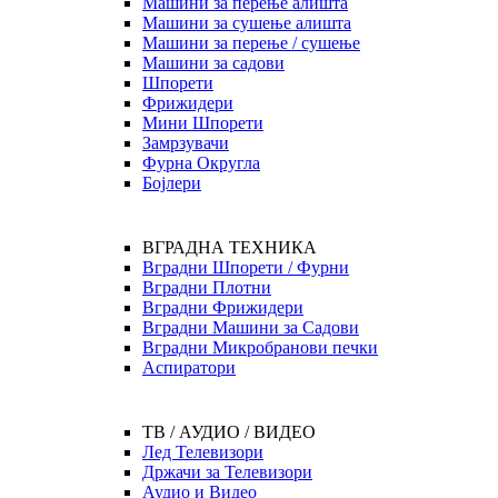
Машини за перење алишта
Машини за сушење алишта
Машини за перење / сушење
Машини за садови
Шпорети
Фрижидери
Мини Шпорети
Замрзувачи
Фурна Округла
Бојлери
ВГРАДНА ТЕХНИКА
Вградни Шпорети / Фурни
Вградни Плотни
Вградни Фрижидери
Вградни Машини за Садови
Вградни Микробранови печки
Аспиратори
ТВ / АУДИО / ВИДЕО
Лед Телевизори
Држачи за Телевизори
Аудио и Видео