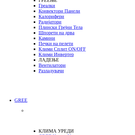
ГРЕЕЊЕ
Греалки
Конвектори Панели
Калорифери
Радијатори
Плински Грејни Тела
Шпорети на дрва
Камини
Печки на пелети
Клими Сплит ON/OFF
Клими Инвертер
ЛАДЕЊЕ
Вентилатори
Разладувачи
GREE
КЛИМА УРЕДИ