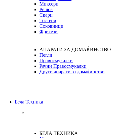
Миксери
Решоа
Скари
Тостери
Соковници
Фритези
АПАРАТИ ЗА ДОМАЌИНСТВО
Пегли
Правосмукалки
Рачни Правосмукалки
Други апарати за домаќинство
Бела Техника
БЕЛА ТЕХНИКА