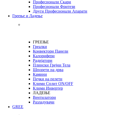
Професионали Скари
Професионали Фритези
Други Професионали Апарати
Греење и Ладење
ГРЕЕЊЕ
Греалки
Конвектори Панели
Калорифери
Радијатори
Плински Грејни Тела
Шпорети на дрва
Камини
Печки на пелети
Клими Сплит ON/OFF
Клими Инвертер
ЛАДЕЊЕ
Вентилатори
Разладувачи
GREE