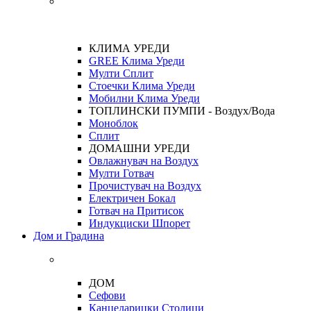
КЛИМА УРЕДИ
GREE Клима Уреди
Мулти Сплит
Стоечки Клима Уреди
Мобилни Клима Уреди
ТОПЛИНСКИ ПУМПИ - Воздух/Вода
Моноблок
Сплит
ДОМАШНИ УРЕДИ
Овлажнувач на Воздух
Мулти Готвач
Прочистувач на Воздух
Електричен Бокал
Готвач на Притисок
Индукциски Шпорет
Дом и Градина
ДОМ
Сефови
Канцеларицки Столици