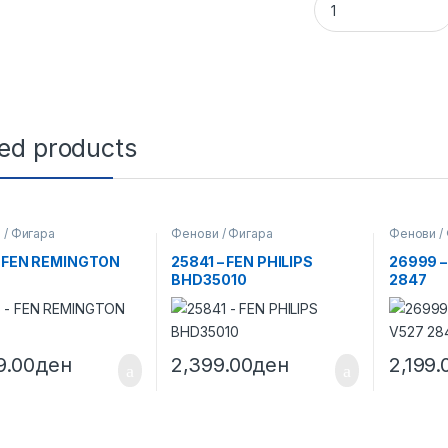
ted products
 / Фигара
Фенови / Фигара
Фенови /
– FEN REMINGTON
25841 – FEN PHILIPS
26999 –
BHD35010
2847
9.00
ден
2,399.00
ден
2,199.