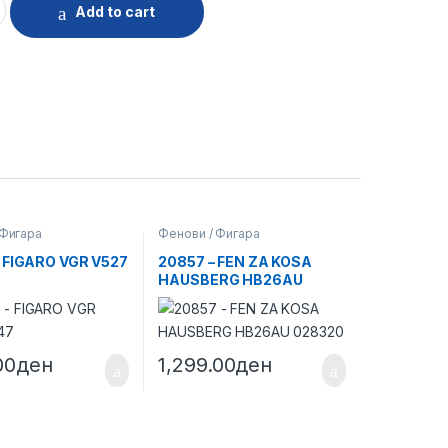
Add to cart
 Фигара
Фенови / Фигара
 FIGARO VGR V527
20857 – FEN ZA KOSA
HAUSBERG HB26AU
028320
00
ден
1,299.00
ден