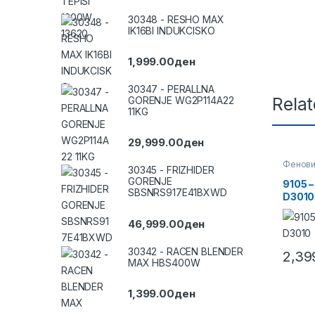
30348 - RESHO MAX
IK16BI INDUKCISKO
1,999.00
ден
30347 - PERALLNA
Rela
GORENJE WG2P114A22
11KG
29,999.00
ден
Фенови
30345 - FRIZHIDER
GORENJE
9105 
SBSNRS917E41BXWD
D3010
46,999.00
ден
30342 - RACEN BLENDER
2,39
MAX HBS400W
1,399.00
ден