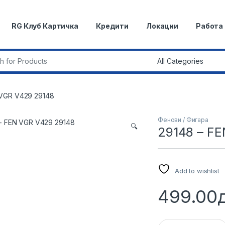
RG Клуб Картичка
Кредити
Локации
Работа
r:
 VGR V429 29148
Фенови / Фигара
🔍
29148 – F
Add to wishlist
499.00
29148 - FEN VGR V