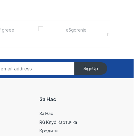
SignUp
За Нас
За Нас
RG Клуб Картичка
Кредити