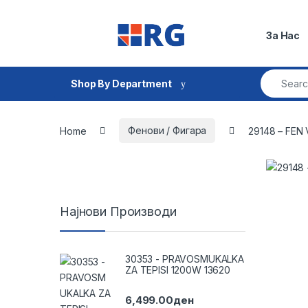
Skip to navigation
Skip to content
За Нас
Search fo
Shop By Department
Home
Фенови / Фигара
29148 – FEN
Најнови Производи
30353 - PRAVOSMUKALKA
ZA TEPISI 1200W 13620
6,499.00
ден