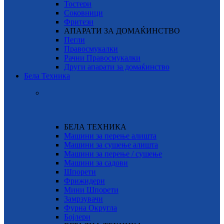
Тостери
Соковници
Фритези
АПАРАТИ ЗА ДОМАЌИНСТВО
Пегли
Правосмукалки
Рачни Правосмукалки
Други апарати за домаќинство
Бела Техника
БЕЛА ТЕХНИКА
Машини за перење алишта
Машини за сушење алишта
Машини за перење / сушење
Машини за садови
Шпорети
Фрижидери
Мини Шпорети
Замрзувачи
Фурна Округла
Бојлери