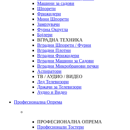
Машини за садови
Шпорети
Фрижидери
Мини Шпорети
Замрзувачи
Фурна Округла
Бојлери
ВГРАДНА ТЕХНИКА
Вградни Шпорети / Фурни
Вградни Плотни
Вградни Фрижидери
Вградни Машини за Садови
Вградни Микробранови печки
Аспиратори
ТВ / АУДИО / ВИДЕО
Лед Телевизори
Држачи за Телевизори
Аудио и Видео
Професионална Опрема
ПРОФЕСИОНАЛНА ОПРЕМА
Професионали Тостери