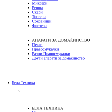
Миксери
Решоа
Скари
Тостери
Соковници
Фритези
АПАРАТИ ЗА ДОМАЌИНСТВО
Пегли
Правосмукалки
Рачни Правосмукалки
Други апарати за домаќинство
Бела Техника
БЕЛА ТЕХНИКА