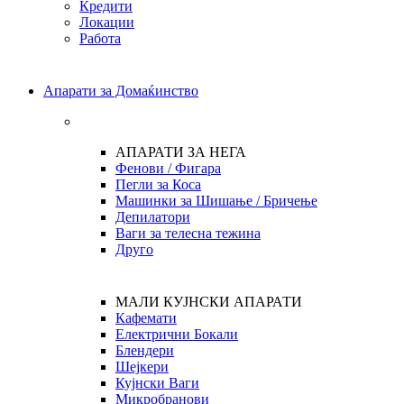
Кредити
Локации
Работа
Апарати за Домаќинство
АПАРАТИ ЗА НЕГА
Фенови / Фигара
Пегли за Коса
Машинки за Шишање / Бричење
Депилатори
Ваги за телесна тежина
Друго
МАЛИ КУЈНСКИ АПАРАТИ
Кафемати
Електрични Бокали
Блендери
Шејкери
Кујнски Ваги
Микробранови