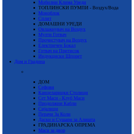
Мобилни Клима Уреди
ТОПЛИНСКИ ПУМПИ - Воздух/Вода
Моноблок
Сплит
ДОМАШНИ УРЕДИ
Овлажнувач на Воздух
Мулти Готвач
Прочистувач на Воздух
Електричен Бокал
Готвач на Притисок
Индукциски Шпорет
Дом и Градина
ДОМ
Сефови
Канцеларицки Столици
Сет Маси - Клуб Маси
Продолжни Кабли
Сијалици
Перачи За Коли
Даски и Сушари за Алишта
ГРАДИНАРСКА ОПРЕМА
Маси за двор