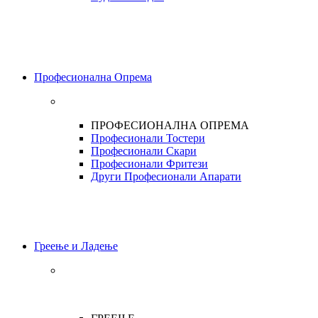
Професионална Опрема
ПРОФЕСИОНАЛНА ОПРЕМА
Професионали Тостери
Професионали Скари
Професионали Фритези
Други Професионали Апарати
Греење и Ладење