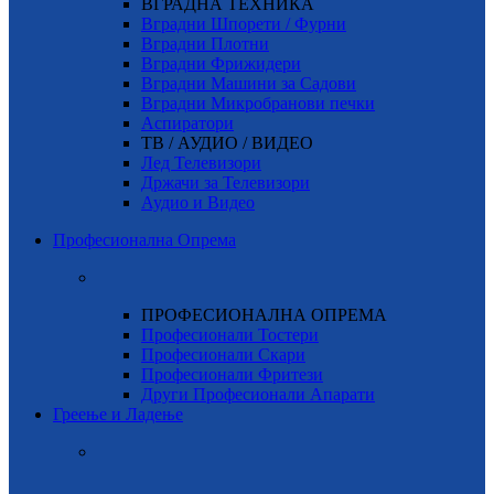
ВГРАДНА ТЕХНИКА
Вградни Шпорети / Фурни
Вградни Плотни
Вградни Фрижидери
Вградни Машини за Садови
Вградни Микробранови печки
Аспиратори
ТВ / АУДИО / ВИДЕО
Лед Телевизори
Држачи за Телевизори
Аудио и Видео
Професионална Опрема
ПРОФЕСИОНАЛНА ОПРЕМА
Професионали Тостери
Професионали Скари
Професионали Фритези
Други Професионали Апарати
Греење и Ладење