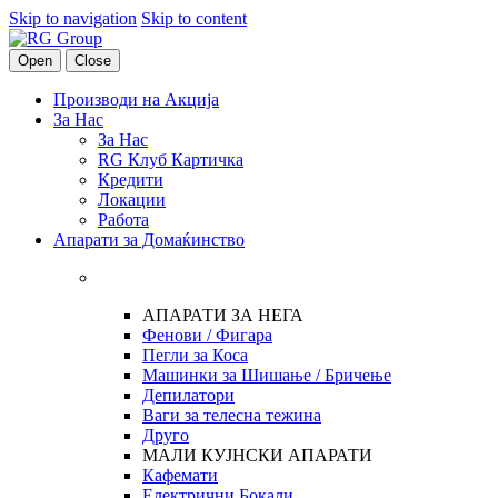
Skip to navigation
Skip to content
Open
Close
Производи на Акција
За Нас
За Нас
RG Клуб Картичка
Кредити
Локации
Работа
Апарати за Домаќинство
АПАРАТИ ЗА НЕГА
Фенови / Фигара
Пегли за Коса
Машинки за Шишање / Бричење
Депилатори
Ваги за телесна тежина
Друго
МАЛИ КУЈНСКИ АПАРАТИ
Кафемати
Електрични Бокали