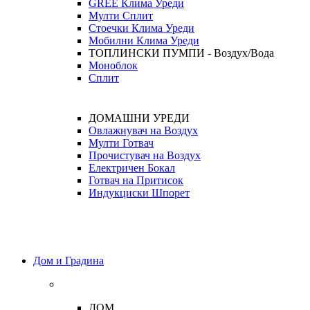
GREE Клима Уреди
Мулти Сплит
Стоечки Клима Уреди
Мобилни Клима Уреди
ТОПЛИНСКИ ПУМПИ - Воздух/Вода
Моноблок
Сплит
ДОМАШНИ УРЕДИ
Овлажнувач на Воздух
Мулти Готвач
Прочистувач на Воздух
Електричен Бокал
Готвач на Притисок
Индукциски Шпорет
Дом и Градина
ДОМ