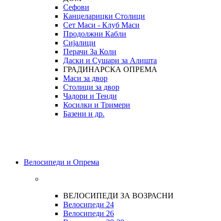
Сефови
Канцеларицки Столици
Сет Маси - Клуб Маси
Продолжни Кабли
Сијалици
Перачи За Коли
Даски и Сушари за Алишта
ГРАДИНАРСКА ОПРЕМА
Маси за двор
Столици за двор
Чадори и Тенди
Косилки и Тримери
Базени и др.
Велосипеди и Опрема
ВЕЛОСИПЕДИ ЗА ВОЗРАСНИ
Велосипеди 24
Велосипеди 26