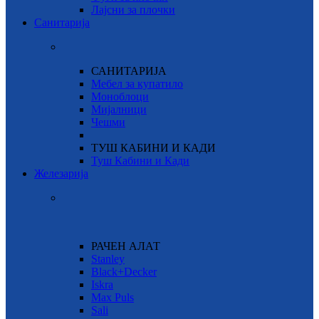
Лајсни за плочки
Санитарија
САНИТАРИЈА
Мебел за купатило
Моноблоци
Мијалници
Чешми
ТУШ КАБИНИ И КАДИ
Туш Кабини и Кади
Железарија
РАЧЕН АЛАТ
Stanley
Black+Decker
Iskra
Max Puls
Sali