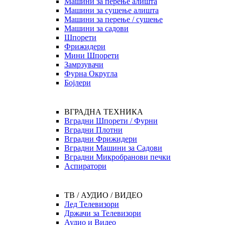
Машини за перење алишта
Машини за сушење алишта
Машини за перење / сушење
Машини за садови
Шпорети
Фрижидери
Мини Шпорети
Замрзувачи
Фурна Округла
Бојлери
ВГРАДНА ТЕХНИКА
Вградни Шпорети / Фурни
Вградни Плотни
Вградни Фрижидери
Вградни Машини за Садови
Вградни Микробранови печки
Аспиратори
ТВ / АУДИО / ВИДЕО
Лед Телевизори
Држачи за Телевизори
Аудио и Видео