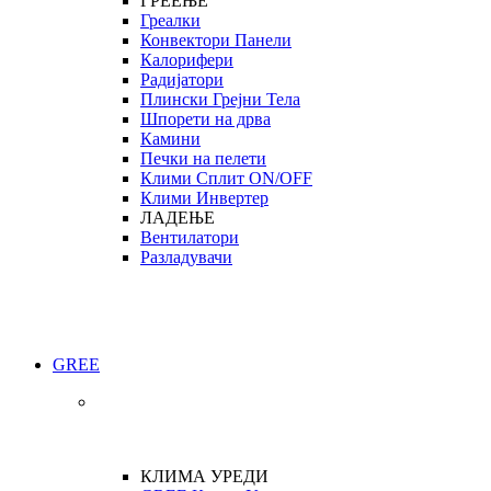
ГРЕЕЊЕ
Греалки
Конвектори Панели
Калорифери
Радијатори
Плински Грејни Тела
Шпорети на дрва
Камини
Печки на пелети
Клими Сплит ON/OFF
Клими Инвертер
ЛАДЕЊЕ
Вентилатори
Разладувачи
GREE
КЛИМА УРЕДИ