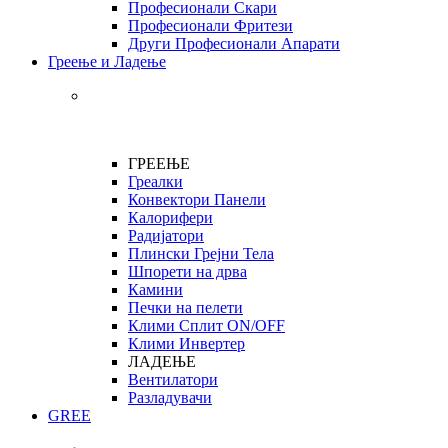
Професионали Скари
Професионали Фритези
Други Професионали Апарати
Греење и Ладење
ГРЕЕЊЕ
Греалки
Конвектори Панели
Калорифери
Радијатори
Плински Грејни Тела
Шпорети на дрва
Камини
Печки на пелети
Клими Сплит ON/OFF
Клими Инвертер
ЛАДЕЊЕ
Вентилатори
Разладувачи
GREE