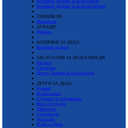
Резервни Делови за велосипеди
Резервни Делови за коли на батери
ТРИЦИКЛИ
Трицикли
ДУБАЦИ
Дубаци
КОЛИЧКИ ЗА ДЕЦА
Колички за деца
АКСЕСОАРИ ЗА ВЕЛОСИПЕДИ
Кациги
Светилки
Други Делови за Велосипеди
ДРУГО ЗА ДЕЦА
Ролери
Релаксатори
Седишта за Автомобил
Маса со столче
Хранилки
Скејтборди
Лизгалки
Игри за Двор