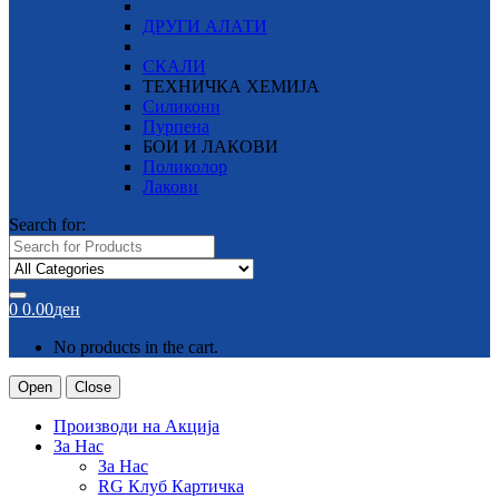
ДРУГИ АЛАТИ
СКАЛИ
ТЕХНИЧКА ХЕМИЈА
Силикони
Пурпена
БОИ И ЛАКОВИ
Поликолор
Лакови
Search for:
0
0.00
ден
No products in the cart.
Open
Close
Производи на Акција
За Нас
За Нас
RG Клуб Картичка