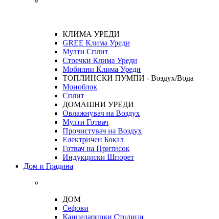
КЛИМА УРЕДИ
GREE Клима Уреди
Мулти Сплит
Стоечки Клима Уреди
Мобилни Клима Уреди
ТОПЛИНСКИ ПУМПИ - Воздух/Вода
Моноблок
Сплит
ДОМАШНИ УРЕДИ
Овлажнувач на Воздух
Мулти Готвач
Прочистувач на Воздух
Електричен Бокал
Готвач на Притисок
Индукциски Шпорет
Дом и Градина
ДОМ
Сефови
Канцеларицки Столици