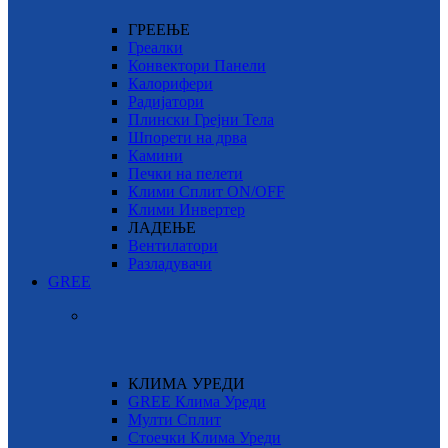
ГРЕЕЊЕ
Греалки
Конвектори Панели
Калорифери
Радијатори
Плински Грејни Тела
Шпорети на дрва
Камини
Печки на пелети
Клими Сплит ON/OFF
Клими Инвертер
ЛАДЕЊЕ
Вентилатори
Разладувачи
GREE
КЛИМА УРЕДИ
GREE Клима Уреди
Мулти Сплит
Стоечки Клима Уреди