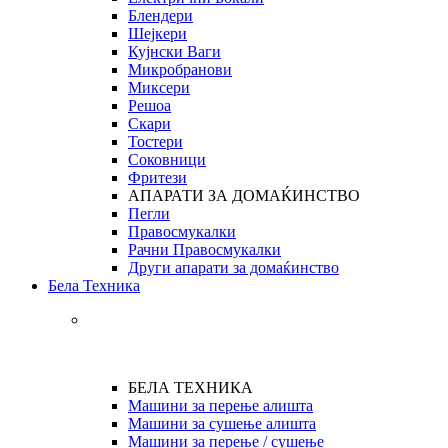
Блендери
Шејкери
Кујнски Ваги
Микробранови
Миксери
Решоа
Скари
Тостери
Соковници
Фритези
АПАРАТИ ЗА ДОМАЌИНСТВО
Пегли
Правосмукалки
Рачни Правосмукалки
Други апарати за домаќинство
Бела Техника
БЕЛА ТЕХНИКА
Машини за перење алишта
Машини за сушење алишта
Машини за перење / сушење