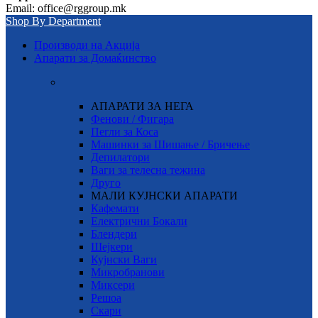
Email: office@rggroup.mk
Shop By Department
Производи на Акција
Апарати за Домаќинство
АПАРАТИ ЗА НЕГА
Фенови / Фигара
Пегли за Коса
Машинки за Шишање / Бричење
Депилатори
Ваги за телесна тежина
Друго
МАЛИ КУЈНСКИ АПАРАТИ
Кафемати
Електрични Бокали
Блендери
Шејкери
Кујнски Ваги
Микробранови
Миксери
Решоа
Скари