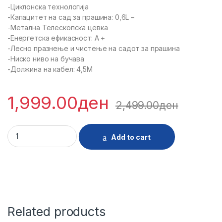
-Циклонска технологија
-Капацитет на сад за прашина: 0,6L –
-Метална Телескопска цевка
-Енергетска ефикасност: A +
-Лесно празнење и чистење на садот за прашина
-Ниско ниво на бучава
-Должина на кабел: 4,5М
1,999.00
ден
2,499.00
ден
28292 - PRAVOSMUKALKA RGLUX RG800 quantity
Add to cart
Related products