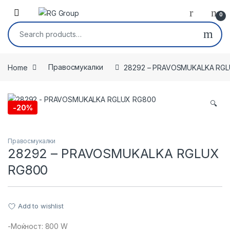
Skip to navigation
Skip to content
Open
0
Search for:
Home
Правосмукалки
28292 – PRAVOSMUKALKA RG
🔍
-
20%
Правосмукалки
28292 – PRAVOSMUKALKA RGLUX
RG800
Add to wishlist
-Моќност: 800 W