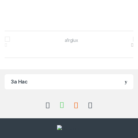
Brands Carousel
За Нас