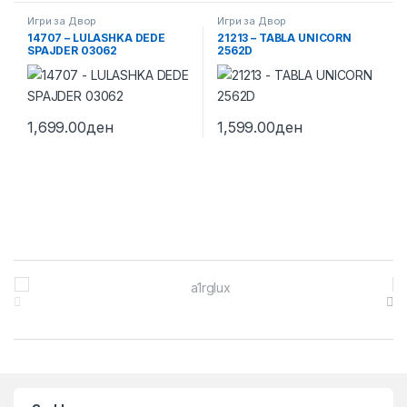
Игри за Двор
Игри за Двор
14707 – LULASHKA DEDE
21213 – TABLA UNICORN
SPAJDER 03062
2562D
1,699.00
ден
1,599.00
ден
Brands Carousel