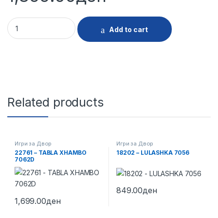
27962 - LULASHKA DEDE 03892 quantity
Add to cart
Related products
Игри за Двор
Игри за Двор
22761 – TABLA XHAMBO
18202 – LULASHKA 7056
7062D
849.00
ден
1,699.00
ден