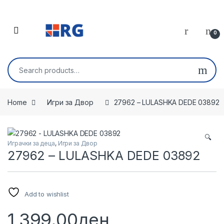
Skip to navigation
Skip to content
Open
0
Search for:
Home
Игри за Двор
27962 – LULASHKA DEDE 03892
🔍
Играчки за деца
,
Игри за Двор
27962 – LULASHKA DEDE 03892
Add to wishlist
1,399.00
ден