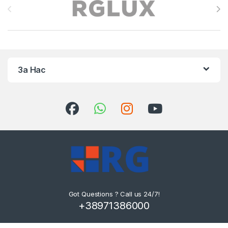
За Нас
Got Questions ? Call us 24/7!
+38971386000