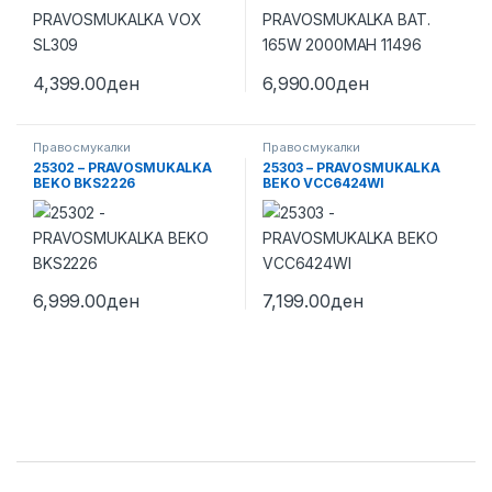
4,399.00
ден
6,990.00
ден
Правосмукалки
Правосмукалки
25302 – PRAVOSMUKALKA
25303 – PRAVOSMUKALKA
BEKO BKS2226
BEKO VCC6424WI
6,999.00
ден
7,199.00
ден
Brands Carousel