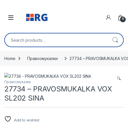
Skip to navigation
Skip to content
Open
0
Search for:
Home
Правосмукалки
27734 – PRAVOSMUKALKA VOX
🔍
Правосмукалки
27734 – PRAVOSMUKALKA VOX
SL202 SINA
Add to wishlist