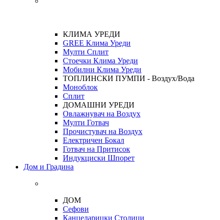
КЛИМА УРЕДИ
GREE Клима Уреди
Мулти Сплит
Стоечки Клима Уреди
Мобилни Клима Уреди
ТОПЛИНСКИ ПУМПИ - Воздух/Вода
Моноблок
Сплит
ДОМАШНИ УРЕДИ
Овлажнувач на Воздух
Мулти Готвач
Прочистувач на Воздух
Електричен Бокал
Готвач на Притисок
Индукциски Шпорет
Дом и Градина
ДОМ
Сефови
Канцеларицки Столици