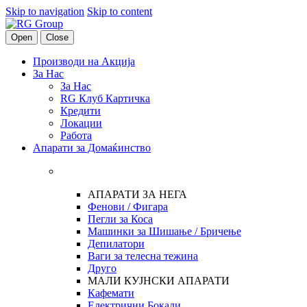
Skip to navigation
Skip to content
Open
Close
Производи на Акција
За Нас
За Нас
RG Клуб Картичка
Кредити
Локации
Работа
Апарати за Домаќинство
АПАРАТИ ЗА НЕГА
Фенови / Фигара
Пегли за Коса
Машинки за Шишање / Бричење
Депилатори
Ваги за телесна тежина
Друго
МАЛИ КУЈНСКИ АПАРАТИ
Кафемати
Електрични Бокали