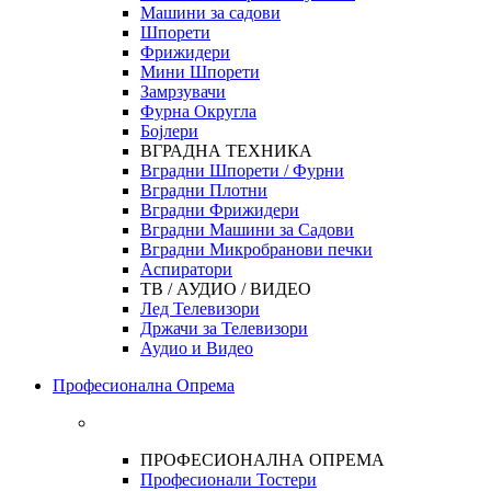
Машини за садови
Шпорети
Фрижидери
Мини Шпорети
Замрзувачи
Фурна Округла
Бојлери
ВГРАДНА ТЕХНИКА
Вградни Шпорети / Фурни
Вградни Плотни
Вградни Фрижидери
Вградни Машини за Садови
Вградни Микробранови печки
Аспиратори
ТВ / АУДИО / ВИДЕО
Лед Телевизори
Држачи за Телевизори
Аудио и Видео
Професионална Опрема
ПРОФЕСИОНАЛНА ОПРЕМА
Професионали Тостери