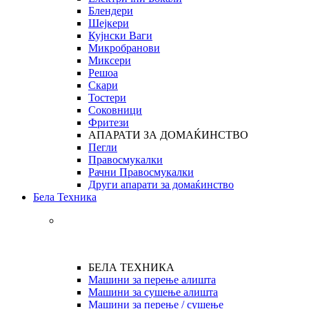
Блендери
Шејкери
Кујнски Ваги
Микробранови
Миксери
Решоа
Скари
Тостери
Соковници
Фритези
АПАРАТИ ЗА ДОМАЌИНСТВО
Пегли
Правосмукалки
Рачни Правосмукалки
Други апарати за домаќинство
Бела Техника
БЕЛА ТЕХНИКА
Машини за перење алишта
Машини за сушење алишта
Машини за перење / сушење