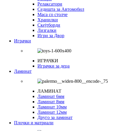
Релаксатори
Седишта за Автомобил
Маса со столче
Хранилки
Скејтборди
Лизгалки
Игри за Двор
Играчки
ИГРАЧКИ
Играчки за деца
Ламинат
ЛАМИНАТ
Ламинат 6мм
Ламинат 8мм
Ламинат 10мм
Ламинат 12мм
Друго за ламинат
Плочки и матриали