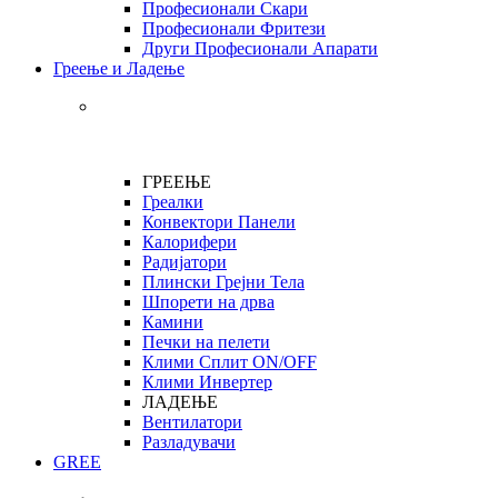
Професионали Скари
Професионали Фритези
Други Професионали Апарати
Греење и Ладење
ГРЕЕЊЕ
Греалки
Конвектори Панели
Калорифери
Радијатори
Плински Грејни Тела
Шпорети на дрва
Камини
Печки на пелети
Клими Сплит ON/OFF
Клими Инвертер
ЛАДЕЊЕ
Вентилатори
Разладувачи
GREE