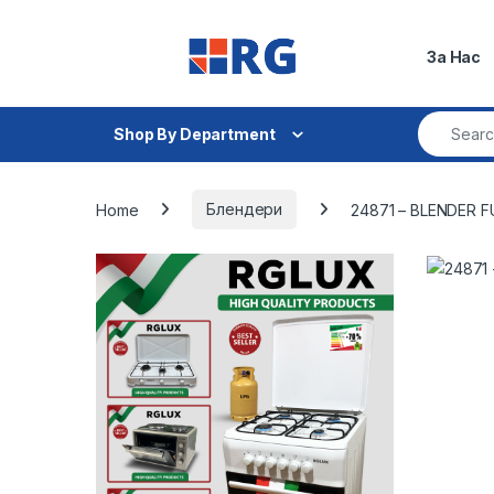
Skip to navigation
Skip to content
За Нас
Search fo
Shop By Department
Home
Блендери
24871 – BLENDER 