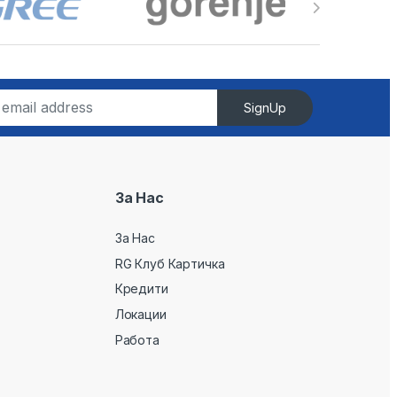
SignUp
За Нас
За Нас
RG Клуб Картичка
Кредити
Локации
Работа