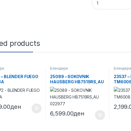
ted products
ри
Блендери
Блендер
 – BLENDER FUEGO
25089 – SOKOVNIK
23537 –
3A
HAUSBERG HB7519RS,AU
TM600
022977
9.00
ден
2,199.
6,599.00
ден