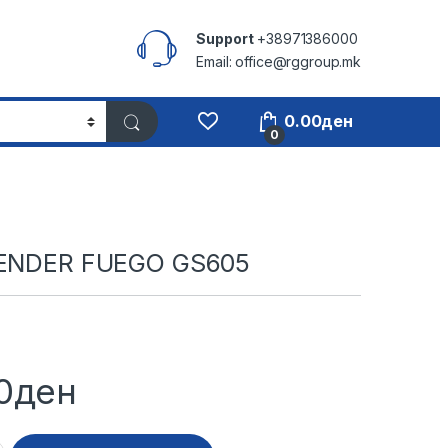
Support
+38971386000
Email: office@rggroup.mk
0.00
ден
0
LENDER FUEGO GS605
0
ден
FUEGO GS605 quantity