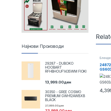
Rela
Најнови Производи
Бленде
29287 - DUBOKO
24872
HOOBART
GS60
RFHBHOUF143SWM FIOKI
13,999.00
ден
4,39
30350 - GREE COSMO
PREMIUM GWH12AWBXB
BLACK
27,999.00
ден
23,999.00
ден