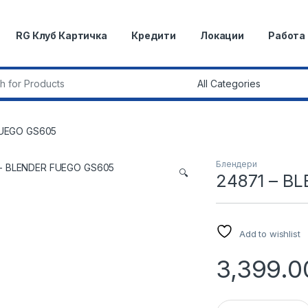
RG Клуб Картичка
Кредити
Локации
Работа
r:
FUEGO GS605
Блендери
🔍
24871 – B
Add to wishlist
3,399.0
24871 - BLENDER 