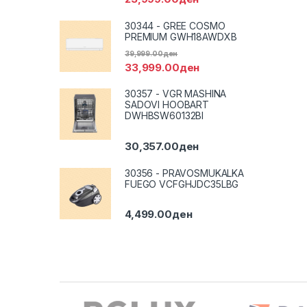
30344 - GREE COSMO
PREMIUM GWH18AWDXB
39,999.00
ден
33,999.00
ден
30357 - VGR MASHINA
SADOVI HOOBART
DWHBSW60132BI
30,357.00
ден
30356 - PRAVOSMUKALKA
FUEGO VCFGHJDC35LBG
4,499.00
ден
Brands Carousel