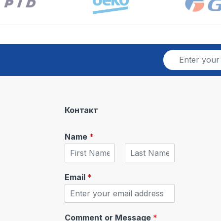
E
m
a
i
l
*
Контакт
Name
*
F
L
i
a
Email
*
r
s
s
t
t
Comment or Message
*