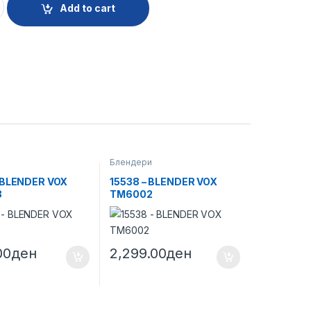
Add to cart
и
Блендери
 BLENDER VOX
15538 – BLENDER VOX
8
TM6002
00
ден
2,299.00
ден