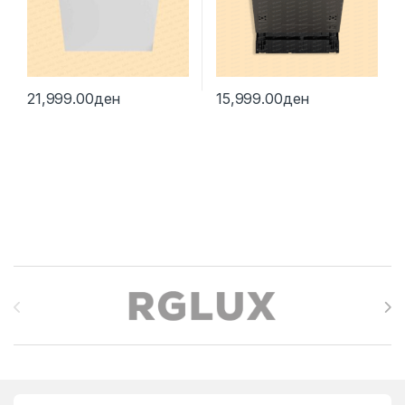
21,999.00
ден
15,999.00
ден
Brands Carousel