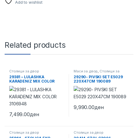
Add to wishlist
Related products
Столици за двор
Маси за двор
,
Столици за
двор
29381 – LULASHKA
29290- PIVSKI SET E5029
KARADENIZ MIX COLOR
220X47CM 190089
3106948
9,990.00
ден
7,499.00
ден
Столици за двор
Столици за двор