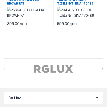
25864 – STOLICA EKO
20414-STOL C3001
BROWH FAT
T.ZELEN/T.SINA 170489
399.00
ден
599.00
ден
Brands Carousel
За Нас