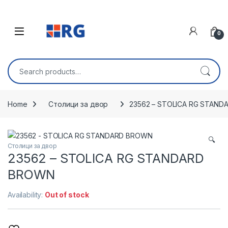
Skip to navigation
Skip to content
Open
0
Search for:
Home
Столици за двор
23562 – STOLICA RG STAN
🔍
Столици за двор
23562 – STOLICA RG STANDARD
BROWN
Availability:
Out of stock