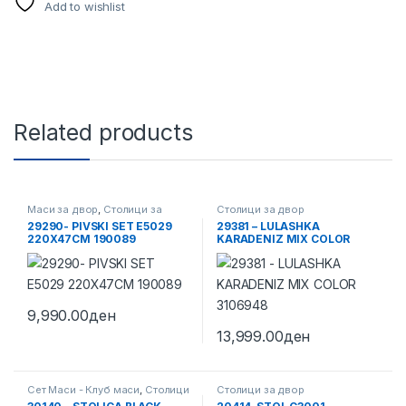
Add to wishlist
Related products
Маси за двор
,
Столици за
Столици за двор
двор
29290- PIVSKI SET E5029
29381 – LULASHKA
220X47CM 190089
KARADENIZ MIX COLOR
3106948
9,990.00
ден
13,999.00
ден
Сет Маси - Клуб маси
,
Столици
Столици за двор
за двор