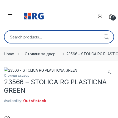
Skip to navigation
Skip to content
Open
0
Search for:
Home
Столици за двор
23566 – STOLICA RG PLASTI
🔍
Столици за двор
23566 – STOLICA RG PLASTICNA
GREEN
Availability:
Out of stock