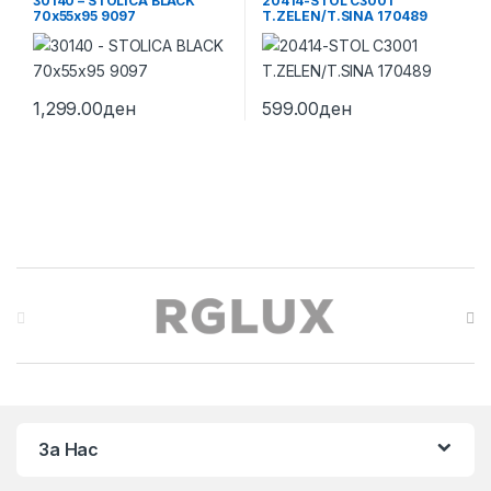
30140 – STOLICA BLACK
20414-STOL C3001
70x55x95 9097
T.ZELEN/T.SINA 170489
1,299.00
ден
599.00
ден
Brands Carousel
За Нас