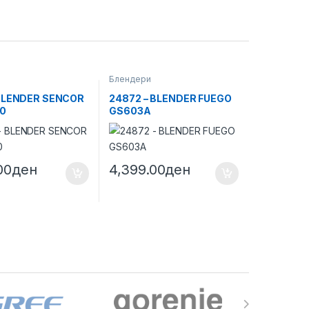
и
Блендери
 BLENDER SENCOR
24872 – BLENDER FUEGO
70
GS603A
00
ден
4,399.00
ден