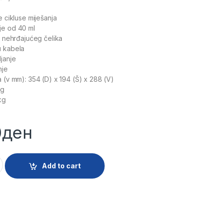
e cikluse miješanja
je od 40 ml
od nehrđajućeg čelika
u kabela
janje
nje
a (v mm): 354 (D) x 194 (Š) x 288 (V)
kg
kg
0
ден
ISKRA DLBL01GS quantity
Add to cart