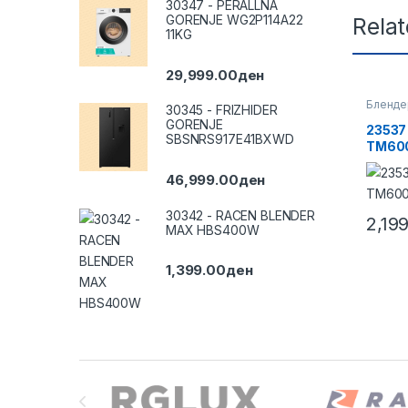
30347 - PERALLNA
GORENJE WG2P114A22
Rela
11KG
29,999.00
ден
Бленде
30345 - FRIZHIDER
GORENJE
23537
SBSNRS917E41BXWD
TM60
46,999.00
ден
30342 - RACEN BLENDER
2,19
MAX HBS400W
1,399.00
ден
Brands Carousel