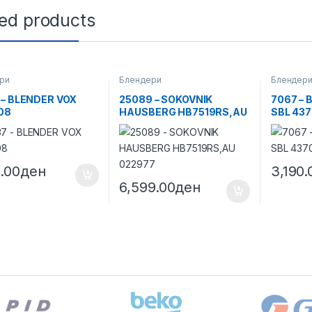
ted products
ри
Блендери
Блендер
 – BLENDER VOX
25089 – SOKOVNIK
7067 –
08
HAUSBERG HB7519RS,AU
SBL 43
022977
9.00
ден
3,190.
6,599.00
ден