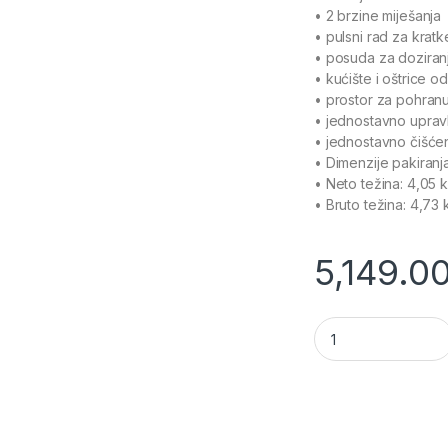
• 2 brzine miješanja
• pulsni rad za kratk
• posuda za doziran
• kućište i oštrice 
• prostor za pohran
• jednostavno upravl
• jednostavno čišće
• Dimenzije pakiranj
• Neto težina: 4,05 
• Bruto težina: 4,73 
5,149.0
20580 - BLENDER 