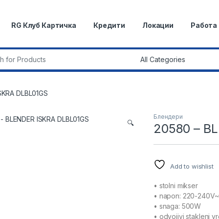
RG Клуб Картичка
Кредити
Локации
Работа
r:
SKRA DLBL01GS
Блендери
🔍
20580 – B
Add to wishlist
• stolni mikser
• napon: 220-240V
• snaga: 500W
• odvojivi stakleni vrč