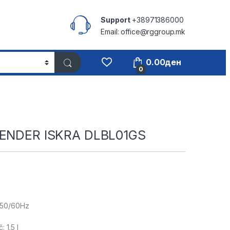
Support
+38971386000
Email: office@rggroup.mk
0.00
ден
0
LENDER ISKRA DLBL01GS
~50/60Hz
: 1,5 l