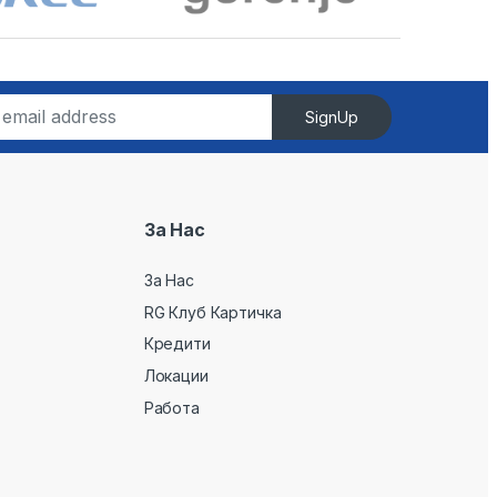
SignUp
За Нас
За Нас
RG Клуб Картичка
Кредити
Локации
Работа