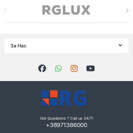
Brands Carousel
За Нас
Got Questions ? Call us 24/7!
+38971386000