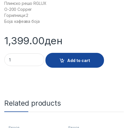
Плинско решо RGLUX
O-200 Copper
Горилници:2
Боја: кафеава боја
1,399.00
ден
16815 - PLINSKO RESHO RGLUX O-200 COPPER quantity
Add to cart
Related products
Решоа
Решоа