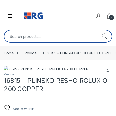
Skip to navigation
Skip to content
Open
0
Search for:
Home
Решоа
16815 – PLINSKO RESHO RGLUX O-200 
🔍
Решоа
16815 – PLINSKO RESHO RGLUX O-
200 COPPER
Add to wishlist