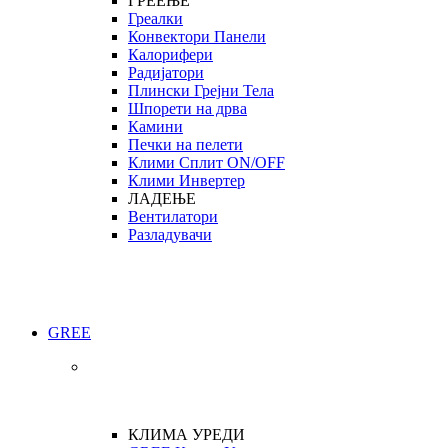
ГРЕЕЊЕ
Греалки
Конвектори Панели
Калорифери
Радијатори
Плински Грејни Тела
Шпорети на дрва
Камини
Печки на пелети
Клими Сплит ON/OFF
Клими Инвертер
ЛАДЕЊЕ
Вентилатори
Разладувачи
GREE
КЛИМА УРЕДИ