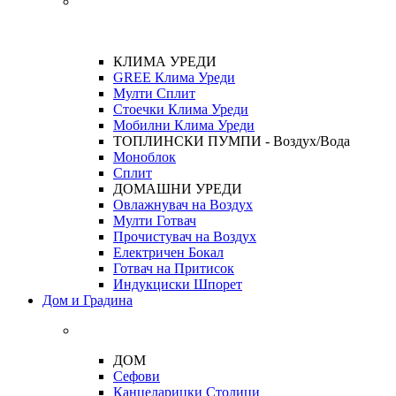
КЛИМА УРЕДИ
GREE Клима Уреди
Мулти Сплит
Стоечки Клима Уреди
Мобилни Клима Уреди
ТОПЛИНСКИ ПУМПИ - Воздух/Вода
Моноблок
Сплит
ДОМАШНИ УРЕДИ
Овлажнувач на Воздух
Мулти Готвач
Прочистувач на Воздух
Електричен Бокал
Готвач на Притисок
Индукциски Шпорет
Дом и Градина
ДОМ
Сефови
Канцеларицки Столици