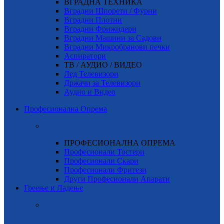
ВГРАДНА ТЕХНИКА
Вградни Шпорети / Фурни
Вградни Плотни
Вградни Фрижидери
Вградни Машини за Садови
Вградни Микробранови печки
Аспиратори
ТВ / АУДИО / ВИДЕО
Лед Телевизори
Држачи за Телевизори
Аудио и Видео
Професионална Опрема
ПРОФЕСИОНАЛНА ОПРЕМА
Професионали Тостери
Професионали Скари
Професионали Фритези
Други Професионали Апарати
Греење и Ладење