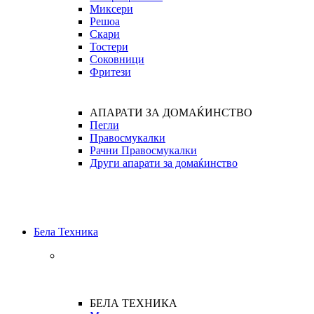
Миксери
Решоа
Скари
Тостери
Соковници
Фритези
АПАРАТИ ЗА ДОМАЌИНСТВО
Пегли
Правосмукалки
Рачни Правосмукалки
Други апарати за домаќинство
Бела Техника
БЕЛА ТЕХНИКА