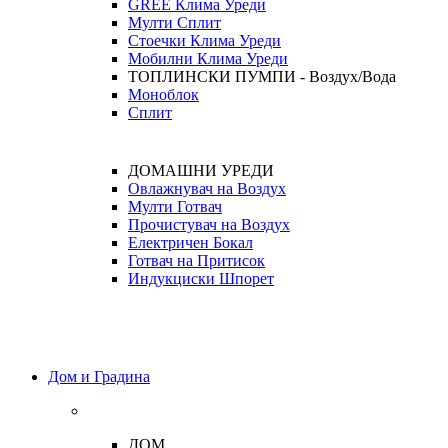
GREE Клима Уреди
Мулти Сплит
Стоечки Клима Уреди
Мобилни Клима Уреди
ТОПЛИНСКИ ПУМПИ - Воздух/Вода
Моноблок
Сплит
ДОМАШНИ УРЕДИ
Овлажнувач на Воздух
Мулти Готвач
Прочистувач на Воздух
Електричен Бокал
Готвач на Притисок
Индукциски Шпорет
Дом и Градина
ДОМ