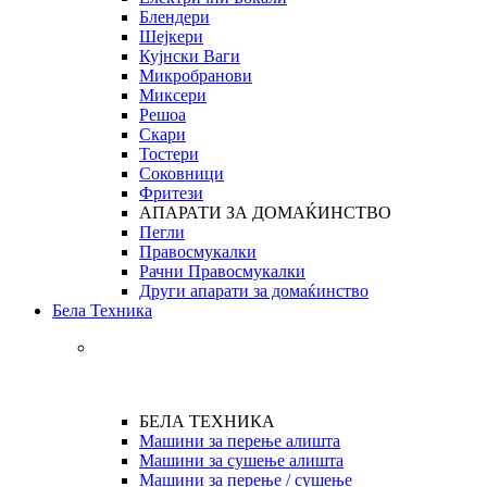
Блендери
Шејкери
Кујнски Ваги
Микробранови
Миксери
Решоа
Скари
Тостери
Соковници
Фритези
АПАРАТИ ЗА ДОМАЌИНСТВО
Пегли
Правосмукалки
Рачни Правосмукалки
Други апарати за домаќинство
Бела Техника
БЕЛА ТЕХНИКА
Машини за перење алишта
Машини за сушење алишта
Машини за перење / сушење