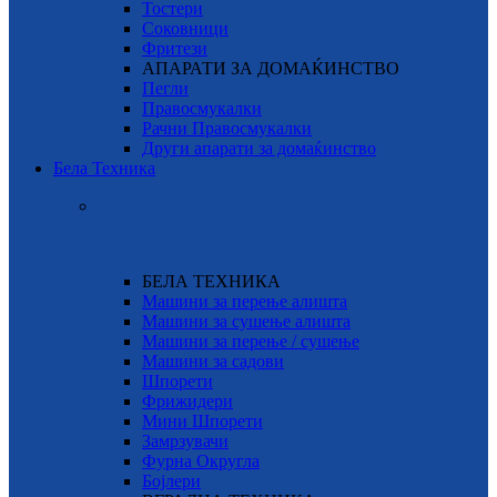
Тостери
Соковници
Фритези
АПАРАТИ ЗА ДОМАЌИНСТВО
Пегли
Правосмукалки
Рачни Правосмукалки
Други апарати за домаќинство
Бела Техника
БЕЛА ТЕХНИКА
Машини за перење алишта
Машини за сушење алишта
Машини за перење / сушење
Машини за садови
Шпорети
Фрижидери
Мини Шпорети
Замрзувачи
Фурна Округла
Бојлери