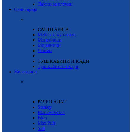
Лајсни за плочки
Санитарија
САНИТАРИЈА
Мебел за купатило
Моноблоци
Мијалници
Чешми
ТУШ КАБИНИ И КАДИ
Туш Кабини и Кади
Железарија
РАЧЕН АЛАТ
Stanley
Black+Decker
Iskra
Max Puls
Sali