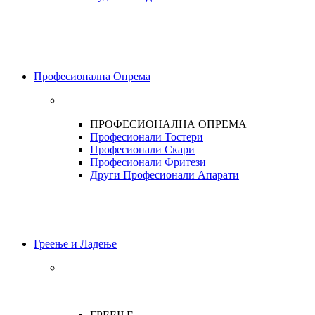
Професионална Опрема
ПРОФЕСИОНАЛНА ОПРЕМА
Професионали Тостери
Професионали Скари
Професионали Фритези
Други Професионали Апарати
Греење и Ладење