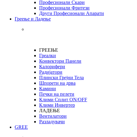
Професионали Скари
Професионали Фритези
Други Професионали Апарати
Греење и Ладење
ГРЕЕЊЕ
Греалки
Конвектори Панели
Калорифери
Радијатори
Плински Грејни Тела
Шпорети на дрва
Камини
Печки на пелети
Клими Сплит ON/OFF
Клими Инвертер
ЛАДЕЊЕ
Вентилатори
Разладувачи
GREE