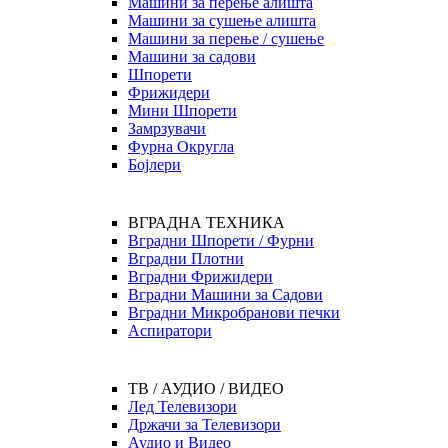
Машини за перење алишта
Машини за сушење алишта
Машини за перење / сушење
Машини за садови
Шпорети
Фрижидери
Мини Шпорети
Замрзувачи
Фурна Округла
Бојлери
ВГРАДНА ТЕХНИКА
Вградни Шпорети / Фурни
Вградни Плотни
Вградни Фрижидери
Вградни Машини за Садови
Вградни Микробранови печки
Аспиратори
ТВ / АУДИО / ВИДЕО
Лед Телевизори
Држачи за Телевизори
Аудио и Видео