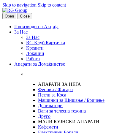
Skip to navigation
Skip to content
Open
Close
Производи на Акција
За Нас
За Нас
RG Клуб Картичка
Кредити
Локации
Работа
Апарати за Домаќинство
АПАРАТИ ЗА НЕГА
Фенови / Фигара
Пегли за Коса
Машинки за Шишање / Бричење
Депилатори
Ваги за телесна тежина
Друго
МАЛИ КУЈНСКИ АПАРАТИ
Кафемати
Електрични Бокали