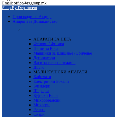
Email: office@rggroup.mk
Shop By Department
Производи на Акција
Апарати за Домаќинство
АПАРАТИ ЗА НЕГА
Фенови / Фигара
Пегли за Коса
Машинки за Шишање / Бричење
Депилатори
Ваги за телесна тежина
Друго
МАЛИ КУЈНСКИ АПАРАТИ
Кафемати
Електрични Бокали
Блендери
Шејкери
Кујнски Ваги
Микробранови
Миксери
Решоа
Скари