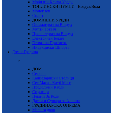
Мобилни Клима Уреди
ТОПЛИНСКИ ПУМПИ - Воздух/Вода
Моноблок
Сплит
ДОМАШНИ УРЕДИ
Овлажнувач на Воздух
Мулти Готвач
Прочистувач на Воздух
Електричен Бокал
Готвач на Притисок
Индукциски Шпорет
Дом и Градина
ДОМ
Сефови
Канцеларицки Столици
Сет Маси - Клуб Маси
Продолжни Кабли
Сијалици
Перачи За Коли
Даски и Сушари за Алишта
ГРАДИНАРСКА ОПРЕМА
Маси за двор