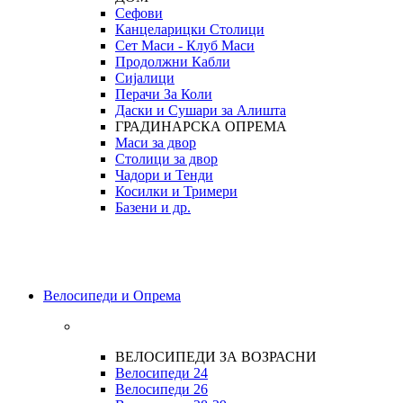
Сефови
Канцеларицки Столици
Сет Маси - Клуб Маси
Продолжни Кабли
Сијалици
Перачи За Коли
Даски и Сушари за Алишта
ГРАДИНАРСКА ОПРЕМА
Маси за двор
Столици за двор
Чадори и Тенди
Косилки и Тримери
Базени и др.
Велосипеди и Опрема
ВЕЛОСИПЕДИ ЗА ВОЗРАСНИ
Велосипеди 24
Велосипеди 26