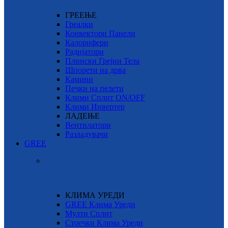
ГРЕЕЊЕ
Греалки
Конвектори Панели
Калорифери
Радијатори
Плински Грејни Тела
Шпорети на дрва
Камини
Печки на пелети
Клими Сплит ON/OFF
Клими Инвертер
ЛАДЕЊЕ
Вентилатори
Разладувачи
GREE
КЛИМА УРЕДИ
GREE Клима Уреди
Мулти Сплит
Стоечки Клима Уреди