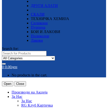
ДРУГИ АЛАТИ
СКАЛИ
ТЕХНИЧКА ХЕМИЈА
Силикони
Пурпена
БОИ И ЛАКОВИ
Поликолор
Лакови
Search for:
0
0.00
ден
No products in the cart.
Open
Close
Производи на Акција
За Нас
За Нас
RG Клуб Картичка