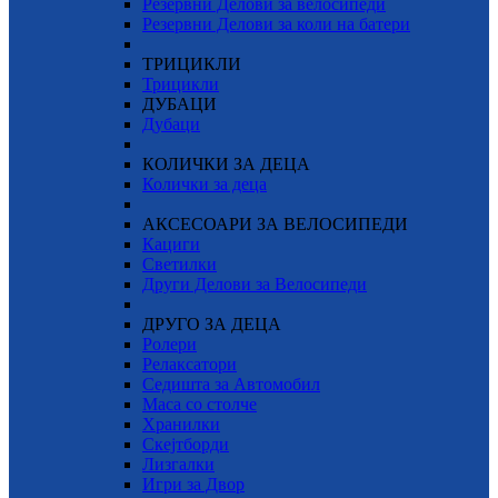
Резервни Делови за велосипеди
Резервни Делови за коли на батери
ТРИЦИКЛИ
Трицикли
ДУБАЦИ
Дубаци
КОЛИЧКИ ЗА ДЕЦА
Колички за деца
АКСЕСОАРИ ЗА ВЕЛОСИПЕДИ
Кациги
Светилки
Други Делови за Велосипеди
ДРУГО ЗА ДЕЦА
Ролери
Релаксатори
Седишта за Автомобил
Маса со столче
Хранилки
Скејтборди
Лизгалки
Игри за Двор