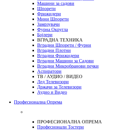
Машини за садови
Шпорети
Фрижидери
Мини Шпорети
Замрзувачи
Фурна Округла
Бојлери
ВГРАДНА ТЕХНИКА
Вградни Шпорети / Фурни
Вградни Плотни
Вградни Фрижидери
Вградни Машини за Садови
Вградни Микробранови печки
Аспиратори
ТВ / АУДИО / ВИДЕО
Лед Телевизори
Држачи за Телевизори
Аудио и Видео
Професионална Опрема
ПРОФЕСИОНАЛНА ОПРЕМА
Професионали Тостери