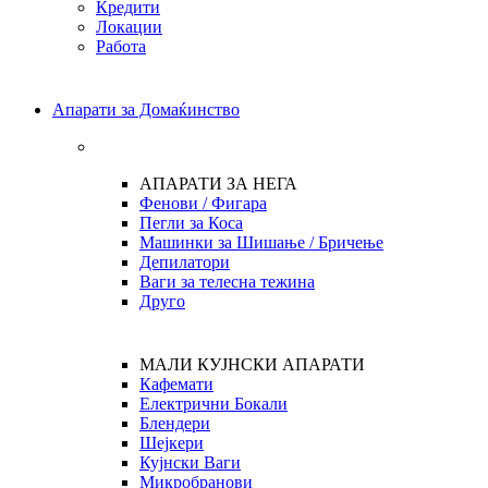
Кредити
Локации
Работа
Апарати за Домаќинство
АПАРАТИ ЗА НЕГА
Фенови / Фигара
Пегли за Коса
Машинки за Шишање / Бричење
Депилатори
Ваги за телесна тежина
Друго
МАЛИ КУЈНСКИ АПАРАТИ
Кафемати
Електрични Бокали
Блендери
Шејкери
Кујнски Ваги
Микробранови