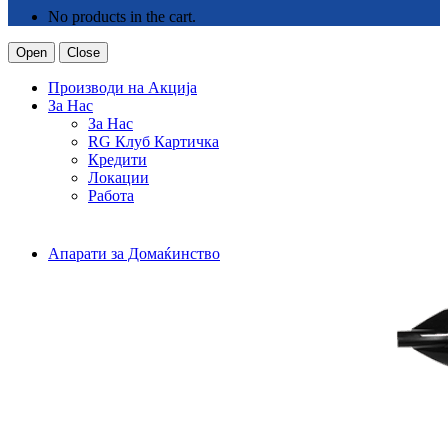
No products in the cart.
Open
Close
Производи на Акција
За Нас
За Нас
RG Клуб Картичка
Кредити
Локации
Работа
Апарати за Домаќинство