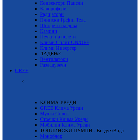
Конвектори Панели
Калорифери
Радијатори
Плински Грејни Тела
Шпорети на дрва
Камини
Печки на пелети
Клими Сплит ON/OFF
Клими Инвертер
ЛАДЕЊЕ
Вентилатори
Разладувачи
GREE
КЛИМА УРЕДИ
GREE Клима Уреди
Мулти Сплит
Стоечки Клима Уреди
Мобилни Клима Уреди
ТОПЛИНСКИ ПУМПИ - Воздух/Вода
Моноблок