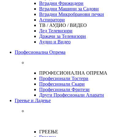
Вградни Фрижидери
Вградни Машини за Садови
Вградни Микробранови печки
Аспиратори
ТВ / АУДИО / ВИДЕО
Лед Телевизори
Држачи за Телевизори
Аудио и Видео
Професионална Опрема
ПРОФЕСИОНАЛНА ОПРЕМА
Професионали Тостери
Професионали Скари
Професионали Фритези
Други Професионали Апарати
Греење и Ладење
ГРЕЕЊЕ