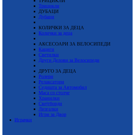
ТРИЦИКЛИ
Трицикли
ДУБАЦИ
Дубаци
КОЛИЧКИ ЗА ДЕЦА
Колички за деца
АКСЕСОАРИ ЗА ВЕЛОСИПЕДИ
Кациги
Светилки
Други Делови за Велосипеди
ДРУГО ЗА ДЕЦА
Ролери
Релаксатори
Седишта за Автомобил
Маса со столче
Хранилки
Скејтборди
Лизгалки
Игри за Двор
Играчки