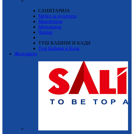
САНИТАРИЈА
Мебел за купатило
Моноблоци
Мијалници
Чешми
ТУШ КАБИНИ И КАДИ
Туш Кабини и Кади
Железарија