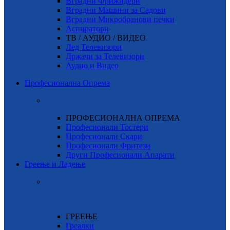
Вградни Фрижидери
Вградни Машини за Садови
Вградни Микробранови печки
Аспиратори
ТВ / АУДИО / ВИДЕО
Лед Телевизори
Држачи за Телевизори
Аудио и Видео
Професионална Опрема
ПРОФЕСИОНАЛНА ОПРЕМА
Професионали Тостери
Професионали Скари
Професионали Фритези
Други Професионали Апарати
Греење и Ладење
ГРЕЕЊЕ
Греалки