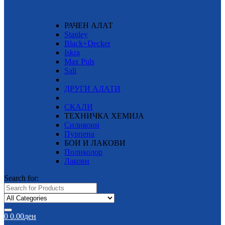
РАЧЕН АЛАТ
Stanley
Black+Decker
Iskra
Max Puls
Sali
ДРУГИ АЛАТИ
СКАЛИ
ТЕХНИЧКА ХЕМИЈА
Силикони
Пурпена
БОИ И ЛАКОВИ
Поликолор
Лакови
Search for:
0
0.00
ден