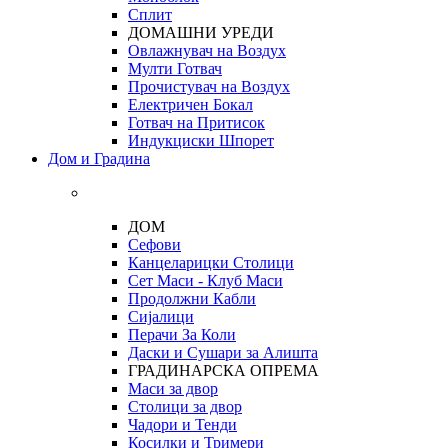
Сплит
ДОМАШНИ УРЕДИ
Овлажнувач на Воздух
Мулти Готвач
Прочистувач на Воздух
Електричен Бокал
Готвач на Притисок
Индукциски Шпорет
Дом и Градина
ДОМ
Сефови
Канцеларицки Столици
Сет Маси - Клуб Маси
Продолжни Кабли
Сијалици
Перачи За Коли
Даски и Сушари за Алишта
ГРАДИНАРСКА ОПРЕМА
Маси за двор
Столици за двор
Чадори и Тенди
Косилки и Тримери