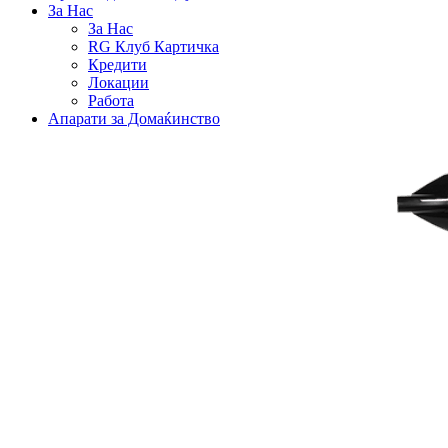
За Нас
За Нас
RG Клуб Картичка
Кредити
Локации
Работа
Апарати за Домаќинство