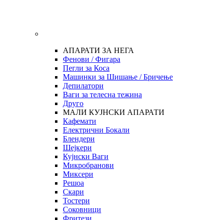
АПАРАТИ ЗА НЕГА
Фенови / Фигара
Пегли за Коса
Машинки за Шишање / Бричење
Депилатори
Ваги за телесна тежина
Друго
МАЛИ КУЈНСКИ АПАРАТИ
Кафемати
Електрични Бокали
Блендери
Шејкери
Кујнски Ваги
Микробранови
Миксери
Решоа
Скари
Тостери
Соковници
Фритези