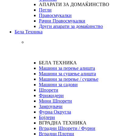
АПАРАТИ ЗА ДОМАЌИНСТВО
Пегли
Правосмукалки
Рачни Правосмукалки
Други апарати за домаќинство
Бела Техника
БЕЛА ТЕХНИКА
Машини за перење алишта
Машини за сушење алишта
Машини за перење / сушење
Машини за садови
Шпорети
Фрижидери
Мини Шпорети
Замрзувачи
Фурна Округла
Бојлери
ВГРАДНА ТЕХНИКА
Вградни Шпорети / Фурни
Вградни Плотни