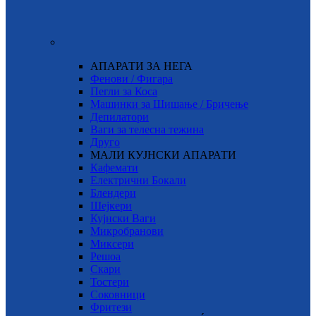
АПАРАТИ ЗА НЕГА
Фенови / Фигара
Пегли за Коса
Машинки за Шишање / Бричење
Депилатори
Ваги за телесна тежина
Друго
МАЛИ КУЈНСКИ АПАРАТИ
Кафемати
Електрични Бокали
Блендери
Шејкери
Кујнски Ваги
Микробранови
Миксери
Решоа
Скари
Тостери
Соковници
Фритези