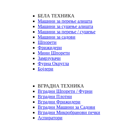
БЕЛА ТЕХНИКА
Машини за перење алишта
Машини за сушење алишта
Машини за перење / сушење
Машини за садови
Шпорети
Фрижидери
Мини Шпорети
Замрзувачи
Фурна Округла
Бојлери
ВГРАДНА ТЕХНИКА
Вградни Шпорети / Фурни
Вградни Плотни
Вградни Фрижидери
Вградни Машини за Садови
Вградни Микробранови печки
Аспиратори