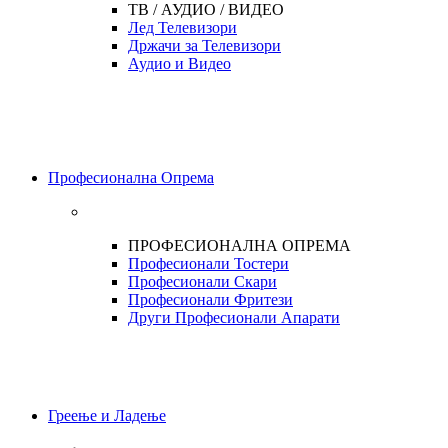
ТВ / АУДИО / ВИДЕО
Лед Телевизори
Држачи за Телевизори
Аудио и Видео
Професионална Опрема
ПРОФЕСИОНАЛНА ОПРЕМА
Професионали Тостери
Професионали Скари
Професионали Фритези
Други Професионали Апарати
Греење и Ладење