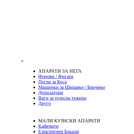
АПАРАТИ ЗА НЕГА
Фенови / Фигара
Пегли за Коса
Машинки за Шишање / Бричење
Депилатори
Ваги за телесна тежина
Друго
МАЛИ КУЈНСКИ АПАРАТИ
Кафемати
Електрични Бокали