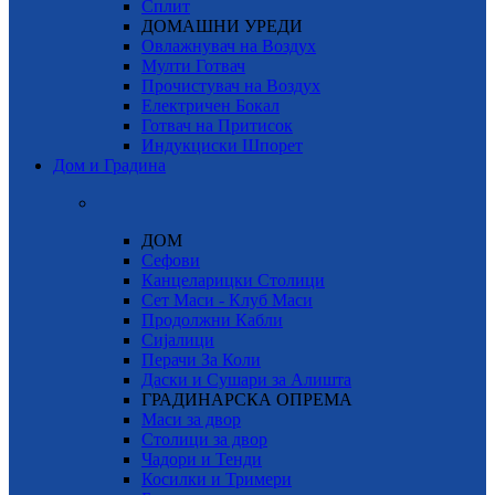
Сплит
ДОМАШНИ УРЕДИ
Овлажнувач на Воздух
Мулти Готвач
Прочистувач на Воздух
Електричен Бокал
Готвач на Притисок
Индукциски Шпорет
Дом и Градина
ДОМ
Сефови
Канцеларицки Столици
Сет Маси - Клуб Маси
Продолжни Кабли
Сијалици
Перачи За Коли
Даски и Сушари за Алишта
ГРАДИНАРСКА ОПРЕМА
Маси за двор
Столици за двор
Чадори и Тенди
Косилки и Тримери