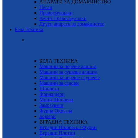
АПАРАТИ ЗА ДОМАЌИНСТВО
Пегли
Правосмукалки
Рачни Правосмукалки
Други апарати за домаќинство
Бела Техника
БЕЛА ТЕХНИКА
Машини за перење алишта
Машини за сушење алишта
Машини за перење / сушење
Машини за садови
Шпорети
Фрижидери
Мини Шпорети
Замрзувачи
Фурна Округла
Бојлери
ВГРАДНА ТЕХНИКА
Вградни Шпорети / Фурни
Вградни Плотни