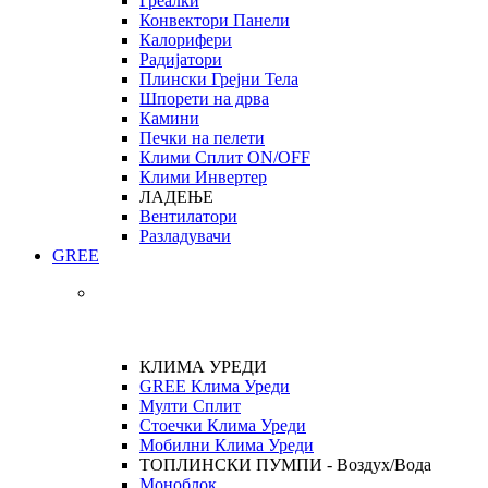
Греалки
Конвектори Панели
Калорифери
Радијатори
Плински Грејни Тела
Шпорети на дрва
Камини
Печки на пелети
Клими Сплит ON/OFF
Клими Инвертер
ЛАДЕЊЕ
Вентилатори
Разладувачи
GREE
КЛИМА УРЕДИ
GREE Клима Уреди
Мулти Сплит
Стоечки Клима Уреди
Мобилни Клима Уреди
ТОПЛИНСКИ ПУМПИ - Воздух/Вода
Моноблок