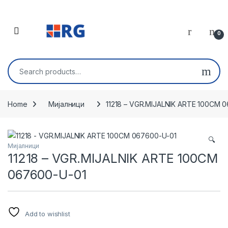
Skip to navigation
Skip to content
Open
0
Search for:
Home
Мијалници
11218 – VGR.MIJALNIK ARTE 100CM 
🔍
Мијалници
11218 – VGR.MIJALNIK ARTE 100CM
067600-U-01
Add to wishlist