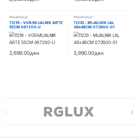
Мијалници
Мијалници
11219 – VGR.MIJALNIK ARTE
11233 – MIJALNIK LAL
55CM 067200-U
48x48CM 072800-01
2,699.00
ден
3,990.00
ден
Brands Carousel