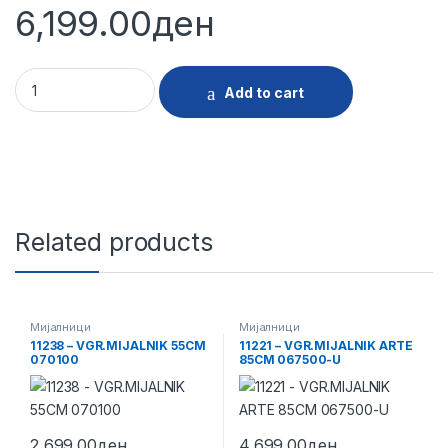
6,199.00
ден
11218 - VGR.MIJALNIK ARTE 100CM 067600-U-01 quantity
Add to cart
Related products
Мијалници
Мијалници
11238 – VGR.MIJALNIK 55CM
11221 – VGR.MIJALNIK ARTE
070100
85CM 067500-U
2,699.00
ден
4,699.00
ден