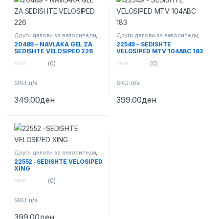
Други делови за велосипеди
,
Други делови за велосипеди
,
Кациги
,
Светилки
Кациги
,
Светилки
20489 – NAVLAKA GEL ZA
22549 – SEDISHTE
SEDISHTE VELOSIPED 226
VELOSIPED MTV 104ABC 183
(0)
(0)
0
0
o
o
SKU: n/a
SKU: n/a
u
u
t
t
o
o
349.00
ден
399.00
ден
f
f
5
5
Други делови за велосипеди
,
Кациги
,
Светилки
22552 -SEDISHTE VELOSIPED
XING
(0)
0
o
SKU: n/a
u
t
o
399.00
ден
f