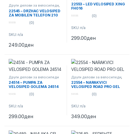
Кациги
,
Светилки
22553 – LED VELOSIPED XING
Други делови за велосипеди
,
FH016
Кациги
,
Светилки
22545 – DRZHAC VELOSIPED
ZA MOBILEN TELEFON 210
(0)
0
(0)
o
0
SKU: n/a
u
o
t
SKU: n/a
u
o
299.00
ден
t
f
o
5
249.00
ден
f
5
Други делови за велосипеди
Други делови за велосипеди
,
Кациги
,
Светилки
24514 – PUMPA ZA
22554 – NARAKVICI
VELOSIPED GOLEMA 24514
VELOSIPED ROAD PRO GEL
(0)
(0)
0
0
o
o
SKU: n/a
SKU: n/a
u
u
t
t
o
o
299.00
ден
349.00
ден
f
f
5
5