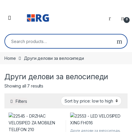
Skip to navigation
Skip to content
Open
0
Search for:
Home
Други делови за велосипеди
Други делови за велосипеди
Sorted by price: low to high
Showing all 7 results
Filters
Други делови за велосипеди
,