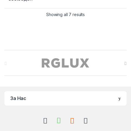
5
Sorted by price: low to 
Showing all 7 results
Brands Carousel
За Нас